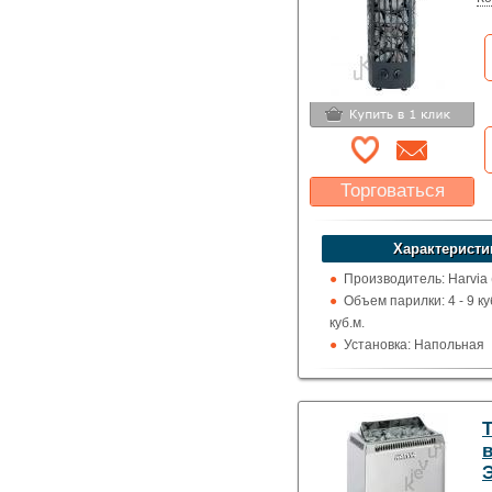
Торговаться
Какая цена Вас
устроит?
Характеристи
Указать цену
Производитель: Harvia
Объем парилки: 4 - 9 куб
куб.м.
Установка: Напольная
Пульт управления: Вс
Использование: Для д
Тип кожуха: Сеточного 
T