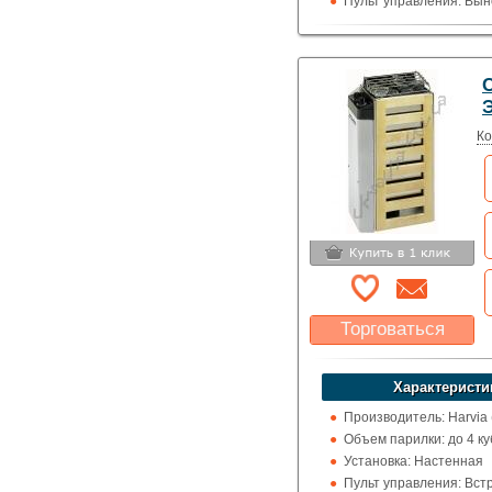
Пульт управления: Вын
100 град.)
Использование: Для д
Тип кожуха: Классика
C
Ко
Торговаться
Какая цена Вас
устроит?
Характеристи
Указать цену
Производитель: Harvia
Объем парилки: до 4 ку
Установка: Настенная
Пульт управления: Вс