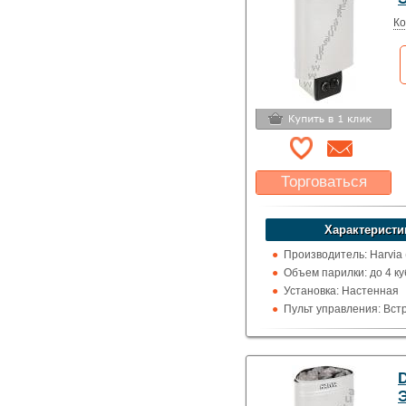
Ко
Торговаться
Какая цена Вас
устроит?
Характеристи
Указать цену
Производитель: Harvia
Объем парилки: до 4 ку
Установка: Настенная
Пульт управления: Вс
Использование: Для д
Тип кожуха: Классика
D