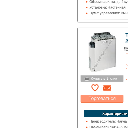
Объем парилки: до 4 ку
Установка: Настенная
Пульт управления: Вын
100 град.)
Использование: Для д
Тип кожуха: Дизайнерс
T
Ко
Торговаться
Какая цена Вас
устроит?
Характеристи
Указать цену
Производитель: Harvia
Объем парилки: 4 - 9 ку