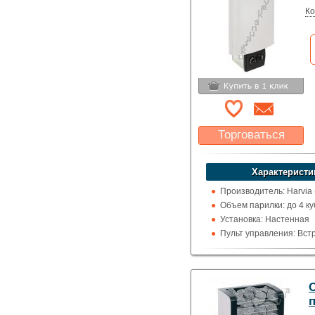
Ко
Торговаться
Какая цена Вас
устроит?
Характеристи
Указать цену
Производитель: Harvia
Объем парилки: до 4 ку
Установка: Настенная
Пульт управления: Вс
Использование: Для д
Тип кожуха: Классика
C