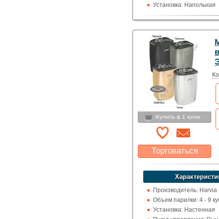
Установка: Напольная
Пульт управления: Вс
Использование: Для д
Тип кожуха: Сеточного 
M
Дизайнерские
Ко
Торговаться
Какая цена Вас
устроит?
Характеристи
Указать цену
Производитель: Harvia
Объем парилки: 4 - 9 ку
Установка: Настенная