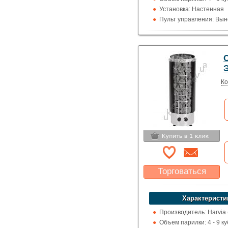
Установка: Настенная
Пульт управления: Вын
100 град.)
Использование: Для д
Тип кожуха: Классика
C
Ко
Торговаться
Какая цена Вас
устроит?
Характеристи
Указать цену
Производитель: Harvia
Объем парилки: 4 - 9 куб