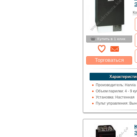
Ко
Торговаться
Какая цена Вас
устроит?
Характеристи
Указать цену
Производитель: Harvia
Объем парилки: 4 - 9 ку
Установка: Настенная
Пульт управления: Вын
100 град.)
Использование: Для д
Тип кожуха: Классика
K