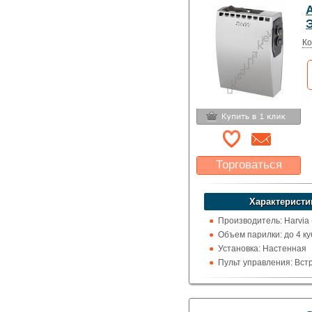
A
Ко
Торговаться
Какая цена Вас
устроит?
Характеристи
Указать цену
Производитель: Harvia
Объем парилки: до 4 ку
Установка: Настенная
Пульт управления: Вс
Использование: Для д
Тип кожуха: Классика