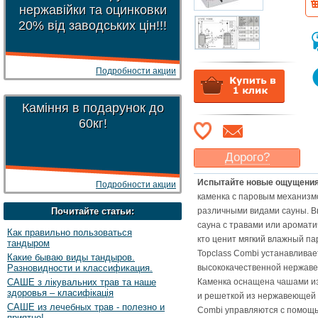
нержавійки та оцинковки
20% від заводських цін!!!
Подробности акции
Каміння в подарунок до
60кг!
Дорого?
Какая цена
могла бы
Испытайте новые ощущения.
Подробности акции
Вас
устроить
?
каменка с паровым механизм
Указать цену
Почитайте статьи:
различными видами сауны. В
сауна с травами или аромати
Как правильно пользоваться
кто ценит мягкий влажный па
тандыром
Topclass Combi устанавливае
Какие бываю виды тандыров.
Разновидности и классификация.
высококачественной нержавею
САШЕ з лікувальних трав та наше
Каменка оснащена чашами из
здоровья – класифікація
и решеткой из нержавеющей с
САШЕ из лечебных трав - полезно и
Combi управляются с помощью
приятно!