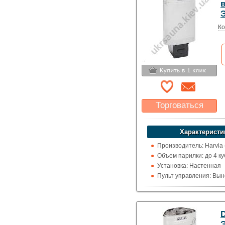
Ко
Торговаться
Какая цена Вас
устроит?
Характеристи
Указать цену
Производитель: Harvia
Объем парилки: до 4 ку
Установка: Настенная
Пульт управления: Вын
100 град.)
Использование: Для д
Тип кожуха: Классика
D