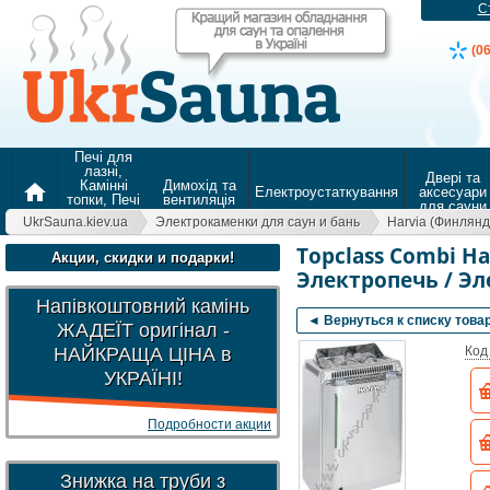
С
(0
Печі для
лазні,
Двері та
Камінні
Димохід та
home
Електроустаткування
аксесуари
топки, Печі
вентиляція
для сауни
для
UkrSauna.kiev.ua
Электрокаменки для саун и бань
Harvia (Финлянд
опалення
Topclass Combi Ha
Акции, скидки и подарки!
Электропечь / Э
Напівкоштовний камінь
◄ Вернуться к списку това
ЖАДЕЇТ оригінал -
НАЙКРАЩА ЦІНА в
Код
УКРАЇНІ!
Подробности акции
Знижка на труби з