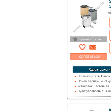
S
Ко
Торговаться
Какая цена Вас
устроит?
Характеристи
Указать цену
Производитель: Harvia
Объем парилки: 4 - 9 ку
Установка: Настенная
Пульт управления: Вын
100 град.)
Использование: Для д
Тип кожуха: Классика
K