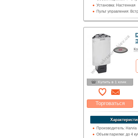
Установка: Настенная
Пульт управления: Вс
Использование: Для д
Тип кожуха: Классика
D
Ко
Торговаться
Какая цена Вас
устроит?
Характеристи
Указать цену
Производитель: Harvia
Объем парилки: до 4 ку