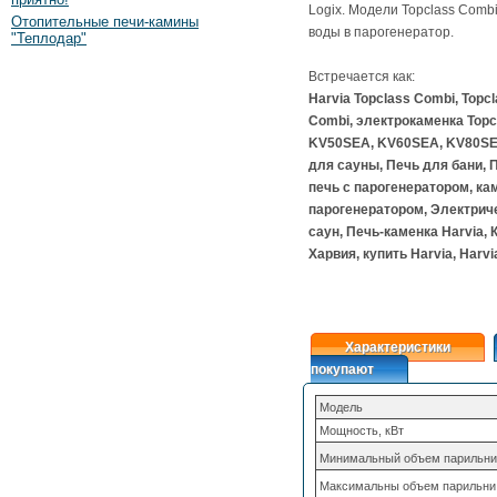
Logix. Модели Topclass Comb
Отопительные печи-камины
воды в парогенератор.
"Теплодар"
Встречается как:
Harvia Topclass Combi, Topc
Combi, электрокаменка Topc
KV50SEA, KV60SEA, KV80SEA
для сауны, Печь для бани, П
печь с парогенератором, ка
парогенератором, Электриче
саун, Печь-каменка Harvia, К
Харвия, купить Harvia, Harvi
Характеристики
покупают
Модель
Мощность, кВт
Минимальный объем парильни
Максимальны объем парильни