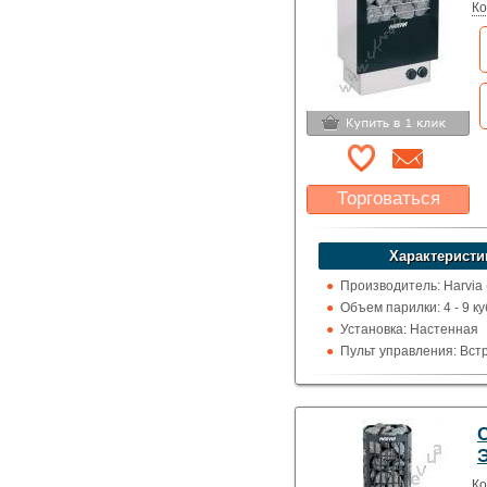
Ко
Торговаться
Какая цена Вас
устроит?
Характеристи
Указать цену
Производитель: Harvia
Объем парилки: 4 - 9 ку
Установка: Настенная
Пульт управления: Вс
Использование: Для д
Тип кожуха: Сеточного 
Дизайнерские
C
Ко