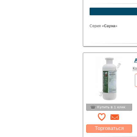
Серия «
Сауна
»
А
Ко
Торговаться
Какая цена Вас