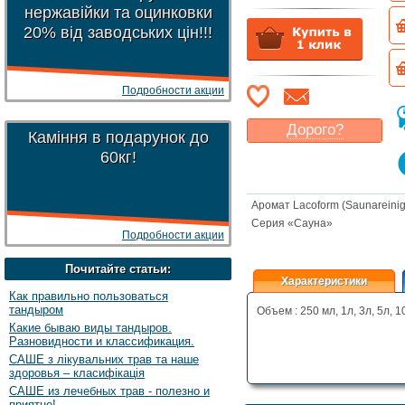
нержавійки та оцинковки
20% від заводських цін!!!
Подробности акции
Дорого?
Каміння в подарунок до
Какая цена
могла бы
60кг!
Вас
устроить
?
Указать цену
Аромат Lacoform (Saunareini
Серия «Сауна»
Подробности акции
Почитайте статьи:
Характеристики
Как правильно пользоваться
тандыром
Объем : 250 мл, 1л, 3л, 5л, 1
Какие бываю виды тандыров.
Разновидности и классификация.
САШЕ з лікувальних трав та наше
здоровья – класифікація
САШЕ из лечебных трав - полезно и
приятно!