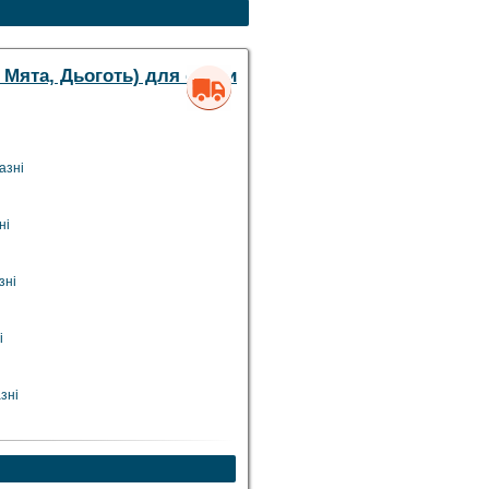
 Мята, Дьоготь) для сауни
азні
ні
зні
і
зні