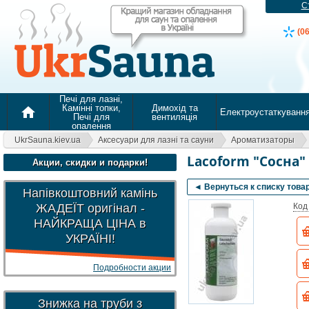
С
(0
Печі для лазні,
Камінні топки,
Димохід та
home
Електроустаткуванн
Печі для
вентиляція
опалення
UkrSauna.kiev.ua
Аксесуари для лазні та сауни
Ароматизаторы
Lacoform "Сосна" 
Акции, скидки и подарки!
◄ Вернуться к списку това
Напівкоштовний камінь
ЖАДЕЇТ оригінал -
Код
НАЙКРАЩА ЦІНА в
УКРАЇНІ!
Подробности акции
Знижка на труби з