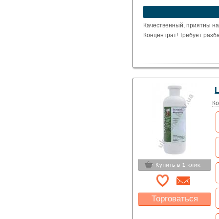
устроит?
Указать цену
Качественный, приятны на
Концентрат! Требует разб
L
Ко
Торговаться
Какая цена Вас