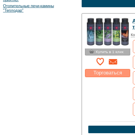
Отопительные печи-камины
"Теплодар"
А
т
Ко
Торговаться
Какая цена Вас
устроит?
Указать цену