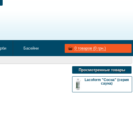
арби
Басейни
0
товаров (
0
грн.)
Просмотренные товары
Lacoform "Сосна" (серия
сауна)