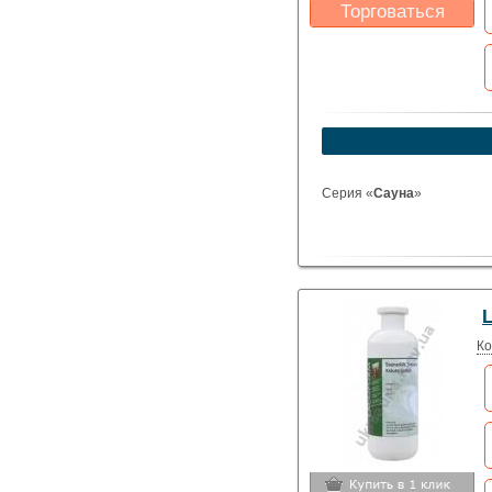
Торговаться
Какая цена Вас
устроит?
Указать цену
Серия «
Сауна
»
L
Ко