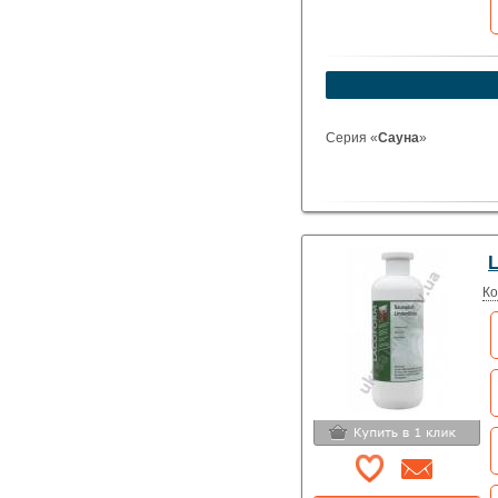
устроит?
Указать цену
Серия «
Сауна
»
L
Ко