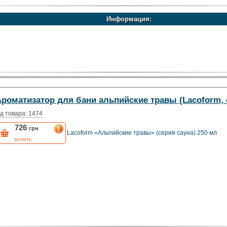
Информация:
роматизатор для бани альпийские травы (Lacoform, с
д товара: 1474
726
грн
Lacoform «Альпийские травы» (серия сауна) 250 мл
купить