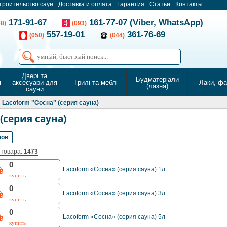
троительство саун
Доставка и оплата
Гарантия
Статьи
Контакты
171-91-67
161-77-07 (Viber, WhatsApp)
68)
(093)
557-19-01
361-76-69
(050)
(044)
Двері та
Будматеріали
я
аксесуари для
Грилі та меблі
Лаки, ф
(лазня)
сауни
Lacoform "Сосна" (серия сауна)
(серия сауна)
ров
 товара:
1473
0
Lacoform «Сосна» (серия сауна) 1л
купить
0
Lacoform «Сосна» (серия сауна) 3л
купить
0
Lacoform «Сосна» (серия сауна) 5л
купить