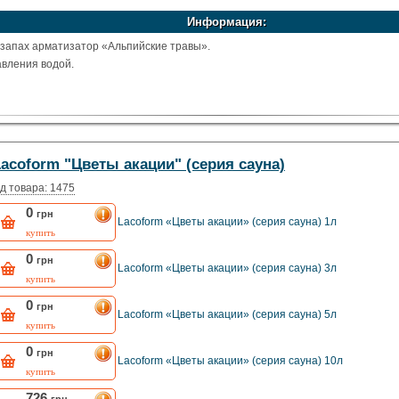
Информация:
запах арматизатор «Альпийские травы».
авления водой.
acoform "Цветы акации" (серия сауна)
д товара: 1475
0
грн
Lacoform «Цветы акации» (серия сауна) 1л
купить
0
грн
Lacoform «Цветы акации» (серия сауна) 3л
купить
0
грн
Lacoform «Цветы акации» (серия сауна) 5л
купить
0
грн
Lacoform «Цветы акации» (серия сауна) 10л
купить
726