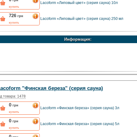
грн
Lacoform «Липовый цвет» (серия сауна) 10л
купить
726
грн
Lacoform «Липовый цвет» (серия сауна) 250 мл
купить
Информация:
acoform "Финская береза" (серия сауна)
д товара: 1478
0
грн
Lacoform «Финская береза» (серия сауна) 3л
купить
0
грн
Lacoform «Финская береза» (серия сауна) 5л
купить
0