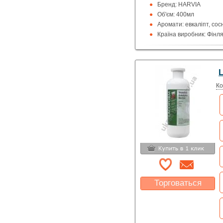
Бренд: HARVIA
Об'єм: 400мл
Аромати: евкаліпт, сосн
Країна виробник: Фінл
L
Ко
Торговаться
Какая цена Вас
устроит?
Указать цену