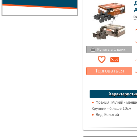
Д
д
Ко
Торговаться
Какая цена Вас
устроит?
Указать цену
Характеристи
Фракція: Мілкий - менш
Крупний - більше 10см
Вид: Колотий