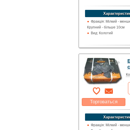
Характеристи
Фракція: Мілкий - менш
Крупний - більше 10см
Вид: Колотий
Б
Ко
Торговаться
Какая цена Вас
устроит?
Характеристи
Указать цену
Фракція: Мілкий - менш