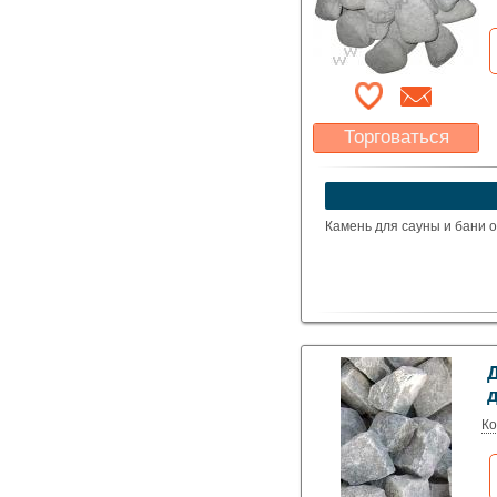
Торговаться
Какая цена Вас
устроит?
Указать цену
Камень для сауны и бани о
Д
Ко