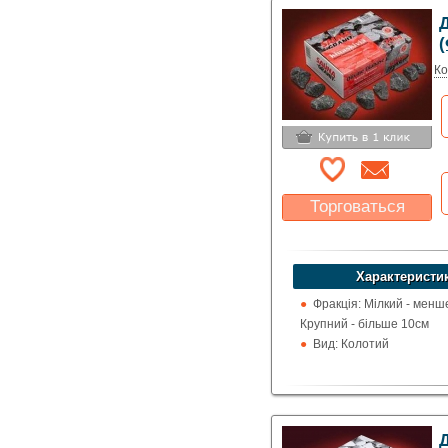
Д
(
Ко
Торговаться
Какая цена Вас
устроит?
Характеристи
Указать цену
Фракція: Мілкий - менш
Крупний - більше 10см
Вид: Колотий
Д