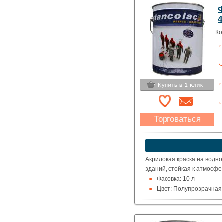
4
Ко
Торговаться
Какая цена Вас
устроит?
Указать цену
Акриловая краска на водно
зданий, стойкая к атмосф
Фасовка: 10 л
Цвет: Полупрозрачная 