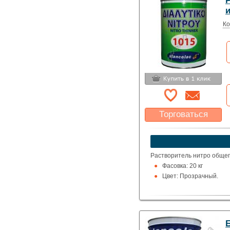
и
Ко
Торговаться
Какая цена Вас
устроит?
Указать цену
Растворитель нитро общег
Фасовка: 20 кг
Цвет: Прозрачный.