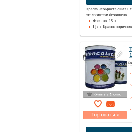
Краска необрастающая Ста
экологически безопасна.
Фасовка: 15 кг.
Цвет: Красно-коричнев
1
Ко
Торговаться
Какая цена Вас
устроит?