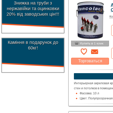
Знижка на труби з
нержавійки та оцинковки
С
20% від заводських цін!!!
Ко
Каміння в подарунок до
60кг!
Торговаться
Какая цена Вас
устроит?
Указать цену
Интерьерная акриловая кра
стен и потолков в помещен
Фасовка: 10 л
Цвет: Полупрозрачная 