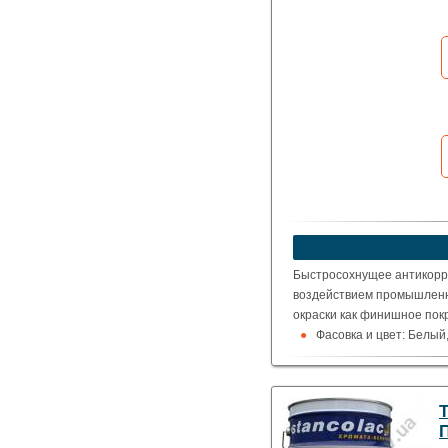
Какая цена Вас
устроит?
Указать цену
Быстросохнущее антикорр
воздействием промышленно
окраски как финишное пок
Фасовка и цвет:
Белый,
база для тонировки-20 кг.