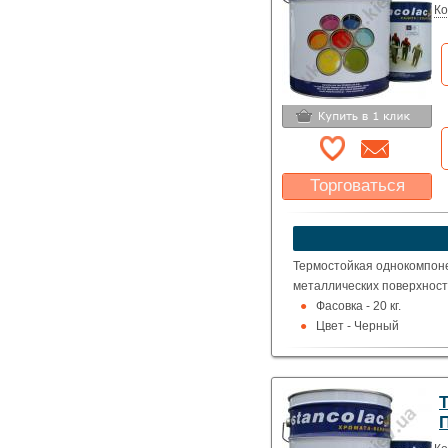
Ко
Торговаться
Какая цена Вас
устроит?
Указать цену
Термостойкая однокомпон
металлических поверхност
Фасовка - 20 кг.
Цвет - Черный
Термостойкость - до 1