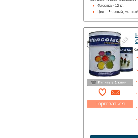
Фасовка - 12 кг.
Цвет - Черный, желтый
Термостойкость - до 6
С
Ко
Торговаться
Какая цена Вас
устроит?
Указать цену