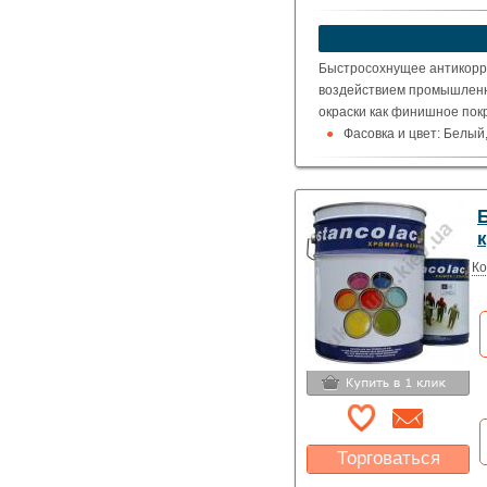
Быстросохнущее антикорр
воздействием промышленно
окраски как финишное пок
Фасовка и цвет:
Белый,
база для тонировки-20 кг.
к
Ко
Торговаться