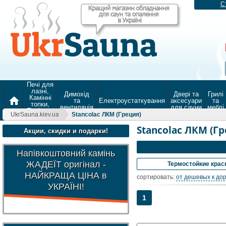
С
Печі для
лазні,
Димохід
Двері та
Грилі
Камінні
home
та
Електроустаткування
аксесуари
та
топки,
вентиляція
для сауни
меблі
Печі для
UkrSauna.kiev.ua
Stancolac ЛКМ (Греция)
опалення
Stancolac ЛКМ (Гр
Акции, скидки и подарки!
Напівкоштовний камінь
ЖАДЕЇТ оригінал -
Термостойкие крас
НАЙКРАЩА ЦІНА в
сортировать:
от дешевых к до
УКРАЇНІ!
1