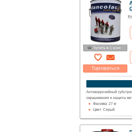
С
Ко
Торговаться
Какая цена Вас
устроит?
Указать цену
Антикоррозийный субстрат 
окрашивания и защиты мет
Фасовка: 27 кг
Цвет: Серый.