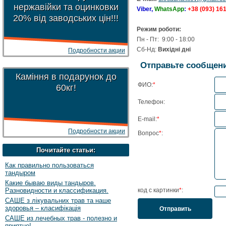
нержавійки та оцинковки
Viber,
WhatsApp
:
+38 (093) 16
20% від заводських цін!!!
Режим роботи:
Пн - Пт: 9:00 - 18:00
Сб-Нд:
Вихідні дні
Подробности акции
Отправьте сообщен
Каміння в подарунок до
ФИО:
*
60кг!
Телефон:
E-mail:
*
Подробности акции
Вопрос
*
:
Почитайте статьи:
Как правильно пользоваться
тандыром
Какие бываю виды тандыров.
Разновидности и классификация.
код с картинки
*
:
САШЕ з лікувальних трав та наше
здоровья – класифікація
САШЕ из лечебных трав - полезно и
приятно!