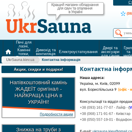
С
(06
Печі для
лазні,
Двері та
Грил
Камінні
Димохід та
home
Електроустаткування
аксесуари
та
топки,
вентиляція
для сауни
мебл
Печі для
UkrSauna.kiev.ua
Контактна інформація
опалення
Контактна інфор
Акции, скидки и подарки!
Наша адреса:
Напівкоштовний камінь
Україна, м. Київ, 02099
ЖАДЕЇТ оригінал -
вул. Бориспільська 9
(офіс -
НАЙКРАЩА ЦІНА в
УКРАЇНІ!
Консультації та відділ продаж
+38 (093) 161-77-07 - Лайф -
(
V
+38 (068) 171-91-67 - Київстар
Подробности акции
+38 (050) 557-19-01 - Водафон
Знижка на труби з
E-mail:
ukrsauna.kiev@gmail.c