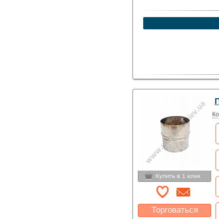
П
Ко
Торговаться