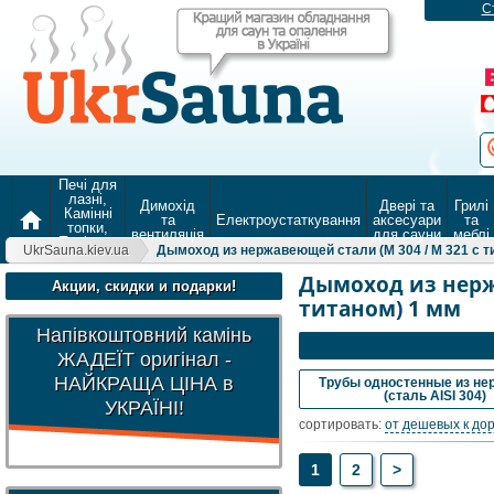
С
Печі для
лазні,
Димохід
Двері та
Грилі
Камінні
home
та
Електроустаткування
аксесуари
та
топки,
вентиляція
для сауни
меблі
Печі для
UkrSauna.kiev.ua
Дымоход из нержавеющей стали (М 304 / М 321 с т
опалення
Дымоход из нержа
Акции, скидки и подарки!
титаном) 1 мм
Напівкоштовний камінь
ЖАДЕЇТ оригінал -
НАЙКРАЩА ЦІНА в
Трубы одностенные из не
(сталь AISI 304)
УКРАЇНІ!
сортировать:
от дешевых к до
1
2
>