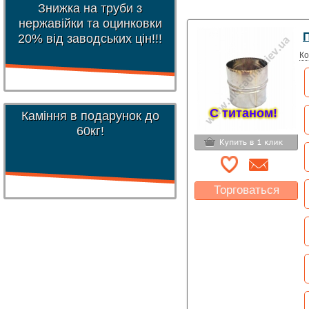
Знижка на труби з
нержавійки та оцинковки
П
20% від заводських цін!!!
Ко
С титаном!
Каміння в подарунок до
60кг!
Торговаться
Какая цена Вас
устроит?
Указать цену