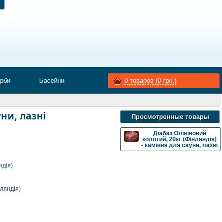
арби
Басейни
0
товаров (
0
грн.)
уни, лазні
Просмотренные товары
Діабаз Олівіновий
колотий, 20кг (Фінляндія)
- каміння для сауни, лазні
ндія)
нляндія)