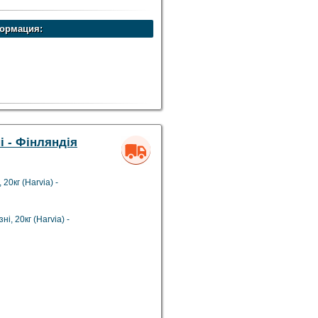
ормация:
ні - Фінляндія
20кг (Harvia) -
і, 20кг (Harvia) -