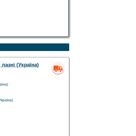
лазні (Україна)
аїна)
Україна)