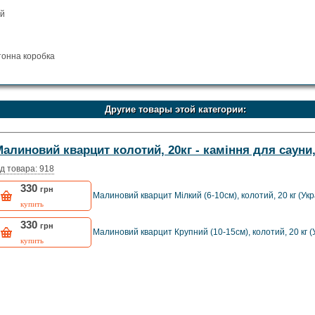
ий
тонна коробка
Другие товары этой категории:
алиновий кварцит колотий, 20кг - каміння для сауни, 
д товара: 918
330
грн
Малиновий кварцит Мілкий (6-10см), колотий, 20 кг (Укр
купить
330
грн
Малиновий кварцит Крупний (10-15см), колотий, 20 кг (
купить