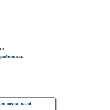
ні
иробництва.
ля сауни, лазні