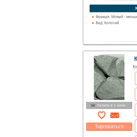
Какая цена Вас
устроит?
Указать цену
Фракція: Мілкий - менш
Вид: Колотий
К
Ко
Торговаться
Какая цена Вас