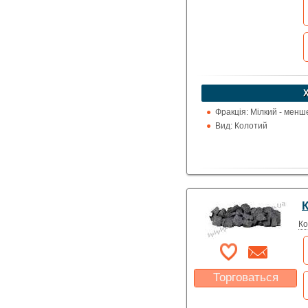
устроит?
Указать цену
Фракція: Мілкий - менш
Вид: Колотий
К
Ко
Торговаться
Какая цена Вас
устроит?