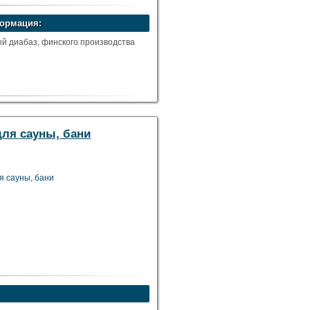
ормация:
ый диабаз, финского производства
для сауны, бани
я сауны, бани