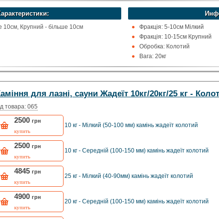
Характеристики:
Инф
е 10см, Крупний - більше 10см
Фракція: 5-10см Мілкий
Фракція: 10-15см Крупний
Обробка: Колотий
Вага: 20кг
Упаковка: Заводська картон
Виробництво: Фінляндія
аміння для лазні, сауни Жадеїт 10кг/20кг/25 кг - Коло
д товара: 065
2500
грн
10 кг - Мілкий (50-100 мм) камінь жадеїт колотий
купить
2500
грн
10 кг - Середній (100-150 мм) камінь жадеїт колотий
купить
4845
грн
25 кг - Мілкий (40-90мм) камінь жадеїт колотий
купить
4900
грн
20 кг - Середній (100-150 мм) камінь жадеїт колотий
купить