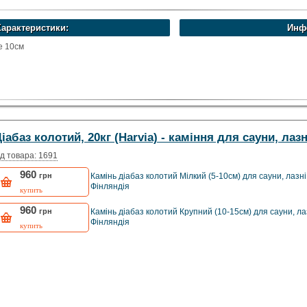
Характеристики:
Инф
е 10см
іабаз колотий, 20кг (Harvia) - каміння для сауни, лаз
д товара: 1691
960
грн
Камінь діабаз колотий Мілкий (5-10см) для сауни, лазні, 
Фінляндія
купить
960
грн
Камінь діабаз колотий Крупний (10-15см) для сауни, лазн
Фінляндія
купить