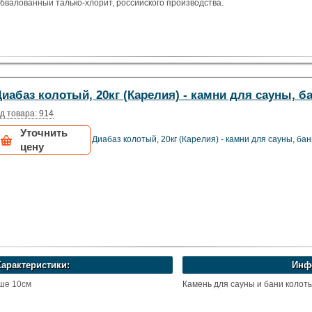
бвалованный талько-хлорит, российского производства.
иабаз колотый, 20кг (Карелия) - камни для сауны, б
д товара: 914
Уточнить
Диабаз колотый, 20кг (Карелия) - камни для сауны, ба
цену
Характеристики:
Инф
ьше 10см
Камень для сауны и бани колот