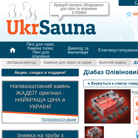
С
(0
Печі для лазні,
Камінні топки,
Димохід та
home
Електроустаткуванн
Печі для
вентиляція
опалення
UkrSauna.kiev.ua
Каміння для лазні та сауни
Колотий камінь
Ді
Діабаз Олівіновий
Акции, скидки и подарки!
◄ Вернуться к списку това
Напівкоштовний камінь
ЖАДЕЇТ оригінал -
Код
НАЙКРАЩА ЦІНА в
УКРАЇНІ!
Подробности акции
Знижка на труби з