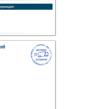
ормация:
на коробка
тий