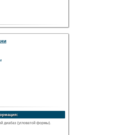
ани
ни
ормация:
ый диабаз (угловатой формы).