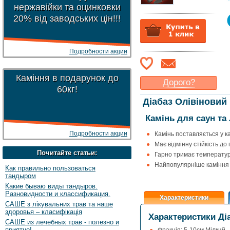
нержавійки та оцинковки
20% від заводських цін!!!
Подробности акции
Каміння в подарунок до
Дорого?
60кг!
Какая цена
могла бы
Діабаз Олівіновий 
Вас
устроить
?
Камінь для саун та
Указать цену
Подробности акции
Камінь поставляється у ка
Має відмінну стійкість до
Почитайте статьи:
Гарно тримає температур
Найпопулярніше каміння д
Как правильно пользоваться
тандыром
Какие бываю виды тандыров.
Разновидности и классификация.
Характеристики
САШЕ з лікувальних трав та наше
здоровья – класифікація
Характеристики Діа
САШЕ из лечебных трав - полезно и
приятно!