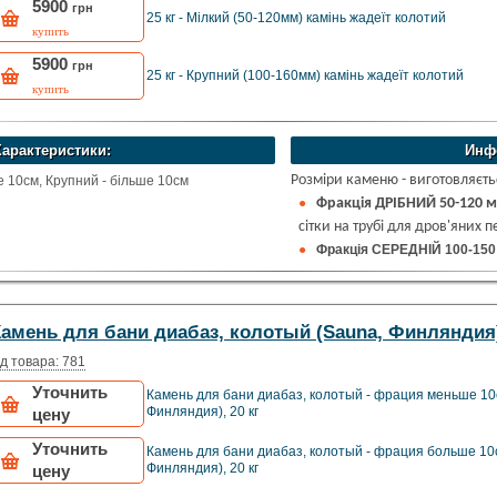
5900
грн
25 кг - Мілкий (50-120мм) камінь жадеїт колотий
купить
5900
грн
25 кг - Крупний (100-160мм) камінь жадеїт колотий
купить
Характеристики:
Инф
Розміри каменю - виготовляєть
е 10см, Крупний - більше 10см
Фракція ДРІБНИЙ 50-120 
сітки на трубі для дров'яних 
Фракція СЕРЕДНІЙ 100-15
а також сітки на трубі для дров'
Фракція ВЕЛИКИЙ 100-160
великих дров'яних печей.
амень для бани диабаз, колотый (Sauna, Финляндия)
Вага упаковки:
10/20кг/25 кг
Обробка:
Колотий
д товара: 781
Уточнить
Камень для бани диабаз, колотый - фрация меньше 10
Финляндия), 20 кг
цену
Уточнить
Камень для бани диабаз, колотый - фрация больше 10
Финляндия), 20 кг
цену