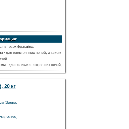
ормация:
ся в трьох фракціях:
мм
- для електричних печей, а також
печей
0 мм
- для великих електричних печей,
яних, дров'яні сіткові печі
 мм
- для дров'яних печей, для
, 20 кг
см (Sauna,
см (Sauna,