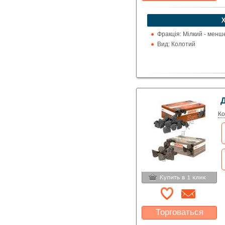
Какая цена Вас
устроит?
Указать цену
Фракція: Мілкий - менш
Вид: Колотий
Д
Ко
Торговаться