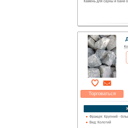
Камень для сауны и бани о
Д
Ко
Торговаться
Какая цена Вас
устроит?
Указать цену
Фракція: Крупний - біл
Вид: Колотий