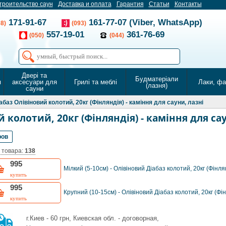
троительство саун
Доставка и оплата
Гарантия
Статьи
Контакты
171-91-67
161-77-07 (Viber, WhatsApp)
68)
(093)
557-19-01
361-76-69
(050)
(044)
Двері та
Будматеріали
я
аксесуари для
Грилі та меблі
Лаки, ф
(лазня)
сауни
абаз Олівіновий колотий, 20кг (Фінляндія) - каміння для сауни, лазні
 колотий, 20кг (Фінляндія) - каміння для са
ров
 товара:
138
995
Мілкий (5-10см) - Олівіновий Діабаз колотий, 20кг (Фінля
купить
995
Крупний (10-15см) - Олівіновий Діабаз колотий, 20кг (Фі
купить
г.Киев - 60 грн, Киевская обл. - договорная,