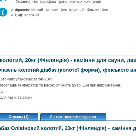
Украина - по тарифам транспортных компаний
Фракція:
Мілкий - менше 10см, Крупний - більше 10см
Вид:
Колотий
колотий, 20кг (Фінляндія) - каміння для сауни, лаз
 лазень колотий діабаз (колотої форми), фінського в
ртонних упаковках вагою 20кг.
 перепадів температур та високу стійкість до тріщин при використанні.
у.
ля лазні та сауни.
Отзывы (1)
С этим товаром покупают
баз Олівіновий колотий, 20кг (Фінляндія) - каміння д