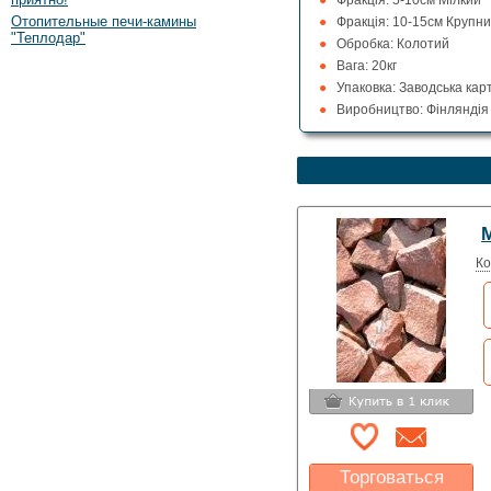
Фракція: 5-10см Мілкий
Отопительные печи-камины
Фракція: 10-15см Крупн
"Теплодар"
Обробка: Колотий
Вага: 20кг
Упаковка: Заводська кар
Виробництво: Фінляндія
М
Ко
Торговаться