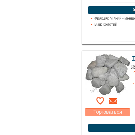
Указать цену
Фракція: Мілкий - менш
Вид: Колотий
Ко
Торговаться
Какая цена Вас
устроит?
Указать цену