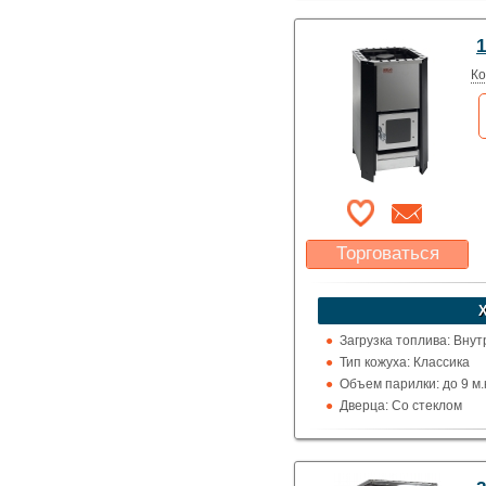
Топка (материал): Жар
Использование: Для д
1
Производитель: Helo (
Ко
Торговаться
Какая цена Вас
устроит?
Указать цену
Загрузка топлива: Вну
Тип кожуха: Классика
Объем парилки: до 9 м.к
Дверца: Со стеклом
Выход дымохода: Вверх
Топка (материал): Жар
Использование: Для д