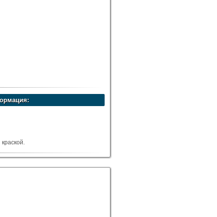
ормация:
краской.
6-16 м.куб.