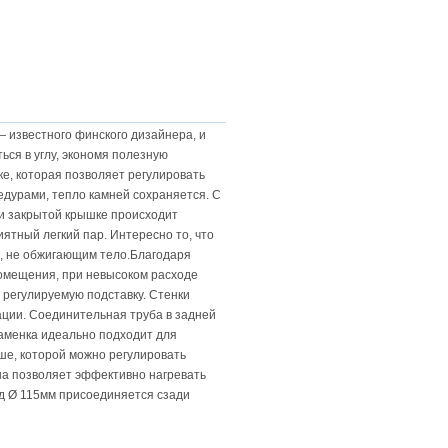
— известного финского дизайнера, и
ься в углу, экономя полезную
е, которая позволяет регулировать
едурами, тепло камней сохраняется. С
и закрытой крышке происходит
ятный легкий пар. Интересно то, что
м, не обжигающим тело.Благодаря
помещения, при невысоком расходе
 регулируемую подставку. Стенки
ции. Соединительная труба в задней
Каменка идеально подходит для
ше, которой можно регулировать
на позволяет эффективно нагревать
д Ø 115мм присоединяется сзади