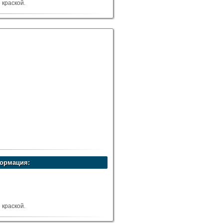
краской.
5-13 м.куб.
ормация:
краской.
6-16 м.куб.