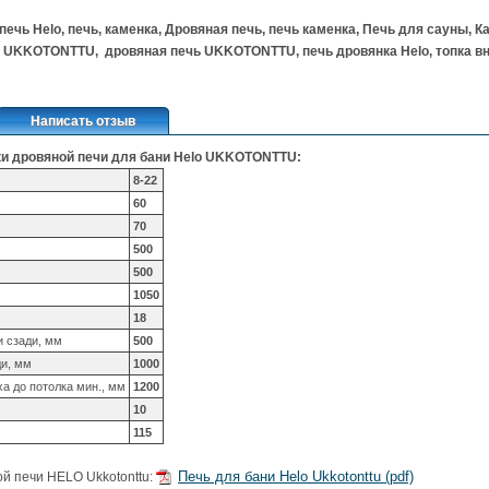
печь Helo, печь, каменка, Дровяная печь, печь каменка, Печь для сауны, Ка
UKKOTONTTU, дровяная печь UKKOTONTTU, печь дровянка Helo, топка внутр
Написать отзыв
и дровяной печи для бани Helo
UKKOTONTTU
:
8-22
60
70
500
500
1050
18
и сзади, мм
500
ди, мм
1000
а до потолка мин., мм
1200
10
115
Печь для бани Helo Ukkotonttu (pdf)
й печи HELO Ukkotonttu: