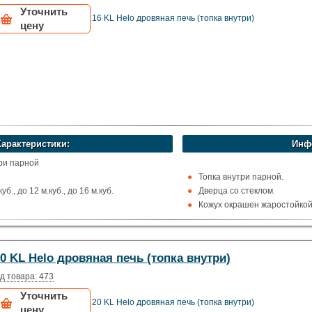
Уточнить
16 KL Helo дровяная печь (топка внутри)
цену
Характеристики:
Инф
три парной
Топка внутри парной.
б., до 12 м.куб., до 16 м.куб.
Дверца со стеклом.
Кожух окрашен жаростойкой 
, Вверх и назад
Рекомендуемый объём сауны 
остойкая сталь
ома
0 KL Helo дровяная печь (топка внутри)
Финляндия)
д товара: 473
Уточнить
20 KL Helo дровяная печь (топка внутри)
цену