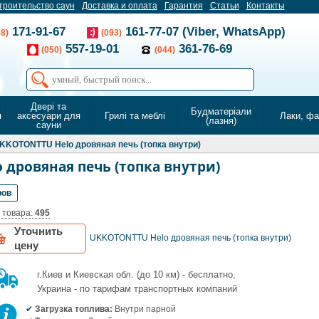
троительство саун
Доставка и оплата
Гарантия
Статьи
Контакты
171-91-67
161-77-07 (Viber, WhatsApp)
68)
(093)
557-19-01
361-76-69
(050)
(044)
Двері та
Будматеріали
я
аксесуари для
Грилі та меблі
Лаки, ф
(лазня)
сауни
KKOTONTTU Helo дровяная печь (топка внутри)
дровяная печь (топка внутри)
ров
 товара:
495
Уточнить
UKKOTONTTU Helo дровяная печь (топка внутри)
цену
г.Киев и Киевская обл. (до 10 км) - бесплатно,
Украина - по тарифам транспортных компаний
Загрузка топлива:
Внутри парной