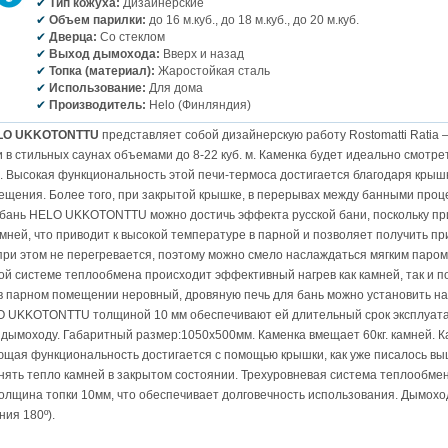
Тип кожуха:
Дизайнерские
Объем парилки:
до 16 м.куб., до 18 м.куб., до 20 м.куб.
Дверца:
Со стеклом
Выход дымохода:
Вверх и назад
Топка (материал):
Жаростойкая сталь
Использование:
Для дома
Производитель:
Helo (Финляндия)
ELO UKKOTONTTU
представляет собой дизайнерскую работу Rostomatti Ratia 
 в стильных саунах объемами до 8-22 куб. м. Каменка будет идеально смотрет
 Высокая функциональность этой печи-термоса достигается благодаря крышк
ещения. Более того, при закрытой крышке, в перерывах между банными проц
бань HELO UKKOTONTTU можно достичь эффекта русской бани, поскольку пр
ней, что приводит к высокой температуре в парной и позволяет получить при
при этом не перегревается, поэтому можно смело наслаждаться мягким паро
ой системе теплообмена происходит эффективный нагрев как камней, так и 
л в парном помещении неровный, дровяную печь для бань можно установить на
O UKKOTONTTU толщиной 10 мм обеспечивают ей длительный срок эксплуата
 дымоходу. Габаритный размер:1050х500мм. Каменка вмещает 60кг. камней. 
ющая функциональность достигается с помощью крышки, как уже писалось вы
анять тепло камней в закрытом состоянии. Трехуровневая система теплообме
олщина топки 10мм, что обеспечивает долговечность использования. Дымохо
ния 180º).