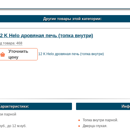
Другие товары этой категории:
2 K Helo дровяная печь (топка внутри)
д товара: 468
Уточнить
12 K Helo дровяная печь (топка внутри)
цену
Характеристики:
Инф
три парной
Топка внутри парной.
уб., до 12 м.куб.
Дверца глухая.