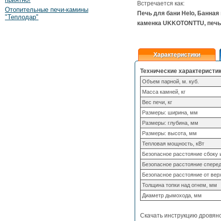
Встречается как:
Отопительные печи-камины
Печь для бани Helo, Банная 
"Теплодар"
каменка UKKOTONTTU, печь 
Характеристики
Технические характеристик
Объем парной, м. куб.
Масса камней, кг
Вес печи, кг
Размеры: ширина, мм
Размеры: глубина, мм
Размеры: высота, мм
Тепловая мощность, кВт
Безопасное расстояние сбоку 
Безопасное расстояние спере
Безопасное расстояние от верх
Толщина топки над огнем, мм
Диаметр дымохода, мм
Скачать инструкцию дровяно