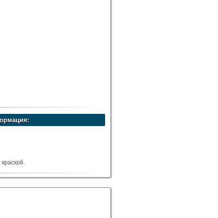
ормация:
краской.
8-22 м.куб.