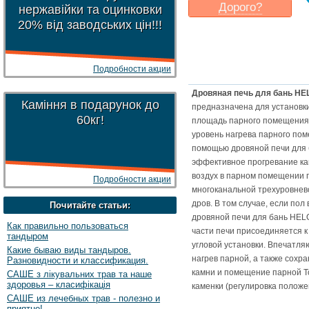
Дорого?
нержавійки та оцинковки
20% від заводських цін!!!
Какая цена
могла бы
Вас
устроить
?
Указать цену
Подробности акции
Дровяная печь для бань H
Каміння в подарунок до
предназначена для установки
60кг!
площадь парного помещения.
уровень нагрева парного пом
помощью дровяной печи для 
эффективное прогревание кам
воздух в парном помещении 
Подробности акции
многоканальной трехуровнев
дров. В том случае, если по
Почитайте статьи:
дровяной печи для бань HEL
Как правильно пользоваться
части печи присоединяется к
тандыром
угловой установки. Впечатля
Какие бываю виды тандыров.
нагрев парной, а также сохр
Разновидности и классификация.
камни и помещение парной Т
САШЕ з лікувальних трав та наше
здоровья – класифікація
каменки (регулировка положе
САШЕ из лечебных трав - полезно и
приятно!