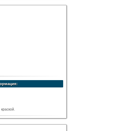
ормация:
краской.
5-13 м.куб.