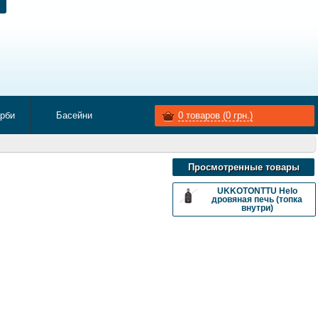
арби
Басейни
0
товаров (
0
грн.)
Просмотренные товары
UKKOTONTTU Helo
дровяная печь (топка
внутри)