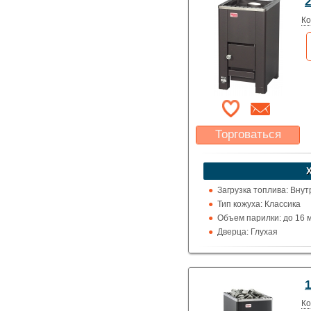
2
Производитель: Helo (
Ко
Торговаться
Какая цена Вас
устроит?
Указать цену
Загрузка топлива: Вну
Тип кожуха: Классика
Объем парилки: до 16 м.к
Дверца: Глухая
Выход дымохода: Вверх
Топка (материал): Жар
Использование: Для д
1
Производитель: Helo (
Ко