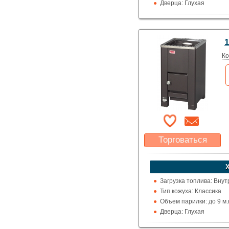
Дверца: Глухая
Выход дымохода: Вверх
Топка (материал): Жар
Использование: Для д
1
Производитель: Helo (
Ко
Торговаться
Какая цена Вас
устроит?
Указать цену
Загрузка топлива: Вну
Тип кожуха: Классика
Объем парилки: до 9 м.ку
Дверца: Глухая
Выход дымохода: Вверх