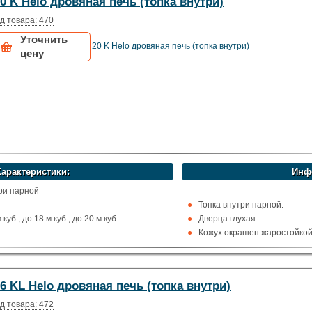
0 K Helo дровяная печь (топка внутри)
Финляндия)
д товара: 470
Уточнить
20 K Helo дровяная печь (топка внутри)
цену
Характеристики:
Инф
три парной
Топка внутри парной.
уб., до 18 м.куб., до 20 м.куб.
Дверца глухая.
Кожух окрашен жаростойкой 
, Вверх и назад
Рекомендуемый объём сауны 
остойкая сталь
ома
6 KL Helo дровяная печь (топка внутри)
Финляндия)
д товара: 472