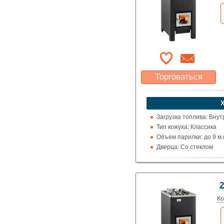
Торговаться
Какая цена Вас
устроит?
Указать цену
Загрузка топлива: Вну
Тип кожуха: Классика
Объем парилки: до 9 м.ку
Дверца: Со стеклом
Выход дымохода: Вверх
Топка (материал): Жар
Использование: Для д
2
Производитель: Helo (
Ко