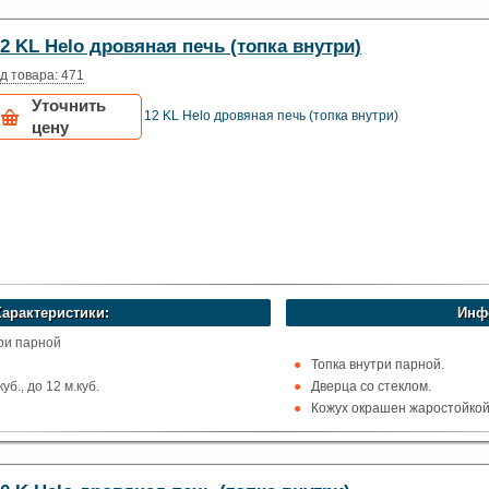
остойкая сталь
ома
2 KL Helo дровяная печь (топка внутри)
Финляндия)
д товара: 471
Уточнить
12 KL Helo дровяная печь (топка внутри)
цену
Характеристики:
Инф
три парной
Топка внутри парной.
уб., до 12 м.куб.
Дверца со стеклом.
Кожух окрашен жаростойкой 
, Вверх и назад
Рекомендуемый объём сауны 
остойкая сталь
ома