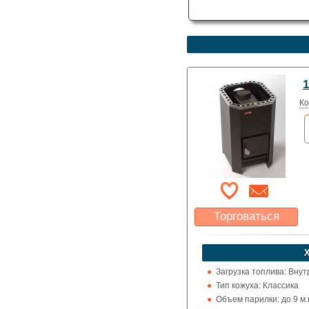
1
Ко
Торговаться
Какая цена Вас
устроит?
Указать цену
Загрузка топлива: Вну
Тип кожуха: Классика
Объем парилки: до 9 м.к