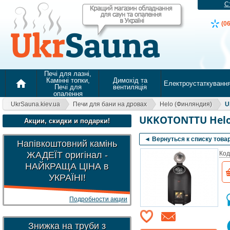
С
(0
Печі для лазні,
Камінні топки,
Димохід та
home
Електроустаткуванн
Печі для
вентиляція
опалення
UkrSauna.kiev.ua
Печи для бани на дровах
Helo (Финляндия)
U
UKKOTONTTU Helo 
Акции, скидки и подарки!
◄ Вернуться к списку това
Напівкоштовний камінь
ЖАДЕЇТ оригінал -
Код
НАЙКРАЩА ЦІНА в
УКРАЇНІ!
Подробности акции
Знижка на труби з