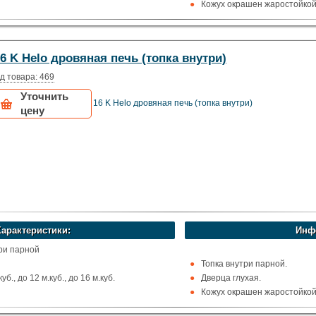
Кожух окрашен жаростойкой 
, Вверх и назад
Рекомендуемый объём сауны 
остойкая сталь
ома
6 K Helo дровяная печь (топка внутри)
Финляндия)
д товара: 469
Уточнить
16 K Helo дровяная печь (топка внутри)
цену
Характеристики:
Инф
три парной
Топка внутри парной.
б., до 12 м.куб., до 16 м.куб.
Дверца глухая.
Кожух окрашен жаростойкой 
, Вверх и назад
Рекомендуемый объём сауны 