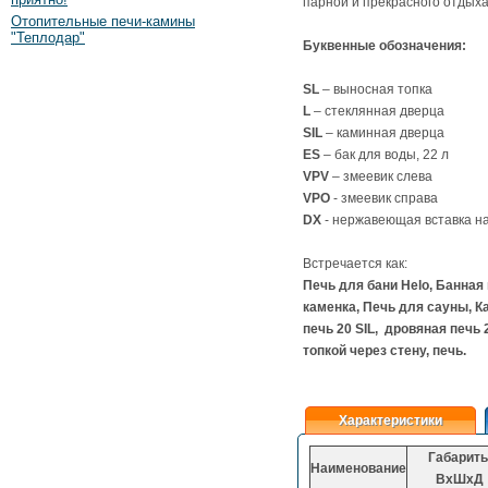
парной и прекрасного отдыха
Отопительные печи-камины
"Теплодар"
Буквенные обозначения:
SL
– выносная топка
L
– стеклянная дверца
SIL
– каминная дверца
ES
– бак для воды, 22 л
VPV
– змеевик слева
VPO
- змеевик справа
DX
- нержавеющая вставка на
Встречается как:
Печь для бани Helo, Банная 
каменка, Печь для сауны, Кам
печь 20 SIL, дровяная печь 2
топкой через стену, печь.
Характеристики
Габарит
Наименование
ВхШхД