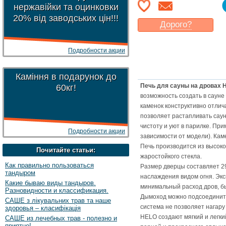
нержавійки та оцинковки
20% від заводських цін!!!
Дорого?
Какая цена
могла бы
Вас
устроить
?
Подробности акции
Указать цену
Каміння в подарунок до
Печь для сауны на дровах H
60кг!
возможность создать в саун
каменок конструктивно отлич
позволяет растапливать саун
чистоту и уют в парилке. При
Подробности акции
зависимости от модели). Кам
Печь производится из высок
Почитайте статьи:
жаростойкого стекла.
Как правильно пользоваться
Размер дверцы составляет 2
тандыром
наслаждения видом огня. Экс
Какие бываю виды тандыров.
минимальный расход дров, бы
Разновидности и классификация.
Дымоход можно подсоединит
САШЕ з лікувальних трав та наше
система не позволяет нагару
здоровья – класифікація
HELO создают мягкий и легк
САШЕ из лечебных трав - полезно и
приятно!