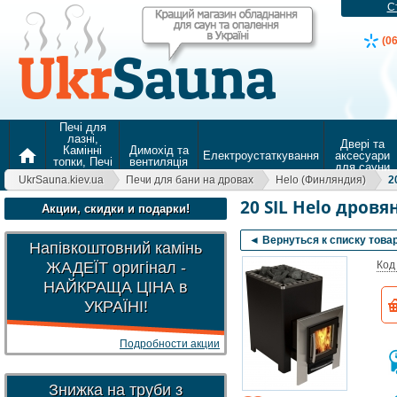
С
(0
Печі для
лазні,
Двері та
Камінні
Димохід та
home
Електроустаткування
аксесуари
топки, Печі
вентиляція
для сауни
для
UkrSauna.kiev.ua
Печи для бани на дровах
Helo (Финляндия)
2
опалення
20 SIL Helo дровя
Акции, скидки и подарки!
◄ Вернуться к списку това
Напівкоштовний камінь
ЖАДЕЇТ оригінал -
Код
НАЙКРАЩА ЦІНА в
УКРАЇНІ!
Подробности акции
Знижка на труби з