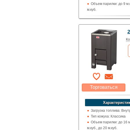
Объем парилки: до 9 м.к
м.куб.
Дверца: Со стеклом
Выход дымохода: Вверх
назад
2
Топка (материал): Жар
сталь
Ко
Использование: Для д
Производитель: Helo (
Торговаться
Какая цена Вас
устроит?
Характеристик
Указать цену
Загрузка топлива: Вну
Тип кожуха: Классика
Объем парилки: до 16 м.
м.куб., до 20 м.куб.