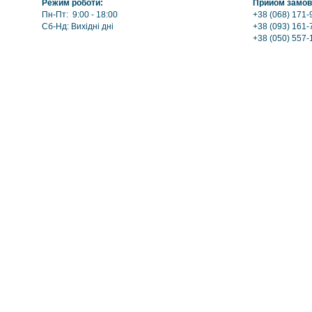
Режим роботи:
Прийом замов
Пн-Пт: 9:00 - 18:00
+38 (068) 171-
Сб-Нд: Вихідні дні
+38 (093) 161-
+38 (050) 557