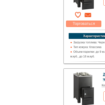
Торговаться
Какая цена Вас
устроит?
Характеристик
Указать цену
Загрузка топлива: Чере
Тип кожуха: Классика
Объем парилки: до 9 м.к
м.куб., до 16 м.куб.
Дверца: Глухая
Выход дымохода: Ввер
Топка (материал): Жар
2
сталь
ч
Использование: Для д
Производитель: Helo (
Ко