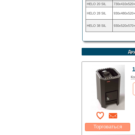
HELO 20 SIL
730х410х520
HELO 28 SIL
930х480х520
HELO 38 SIL
930х520х570
Дру
1
Ко
Торговаться
Какая цена Вас