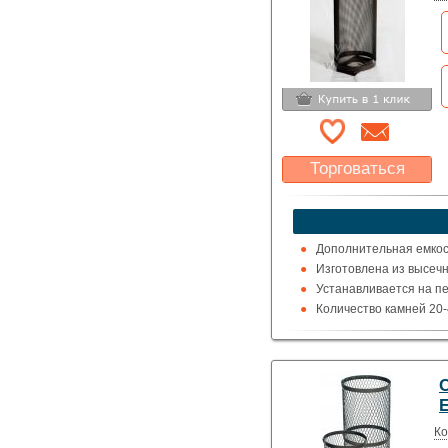
Торговаться
Какая цена Вас
устроит?
Указать цену
Дополнительная емкос
Изготовлена из высечн
Устанавливается на печ
Количество камней 20-4
Вес 3 кг.
Ко