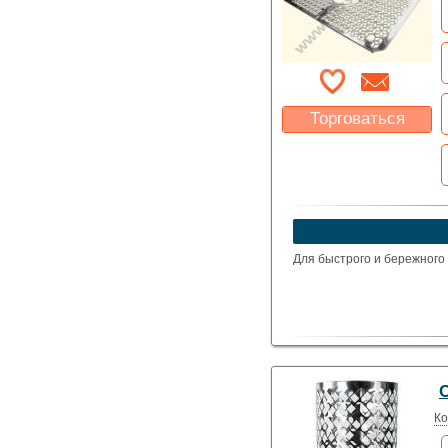
Торговаться
Какая цена Вас
устроит?
Указать цену
Для быстрого и бережного
Ко