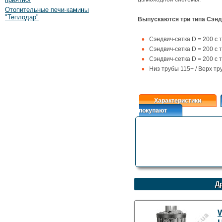
Отопительные печи-камины
"Теплодар"
Выпускаются три типа Сэнд
Сэндвич-сетка D = 200 с 
Сэндвич-сетка D = 200 с 
Сэндвич-сетка D = 200 с 
Низ трубы 115+ / Верх тр
Характеристики
покупают
Др
W