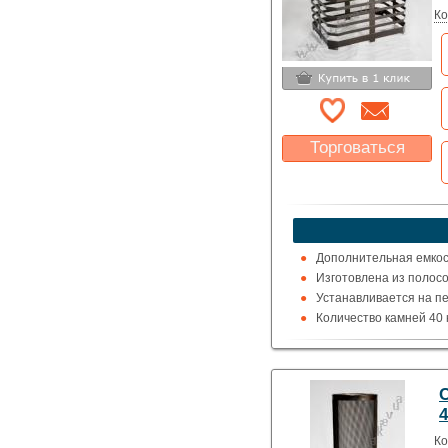
Ко
Торговаться
Какая цена Вас
устроит?
Указать цену
Дополнительная емкос
Изготовлена из полосо
Устанавливается на печ
Количество камней 40 к
Вес 3 кг.
4
Ко