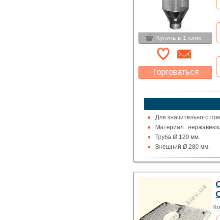
Торговаться
Какая цена Вас
устроит?
Указать цену
Для значительного по
Материал : нержавеющ
Труба Ø 120 мм.
Внешний Ø 280 мм.
Высота 1000 мм.
Ко