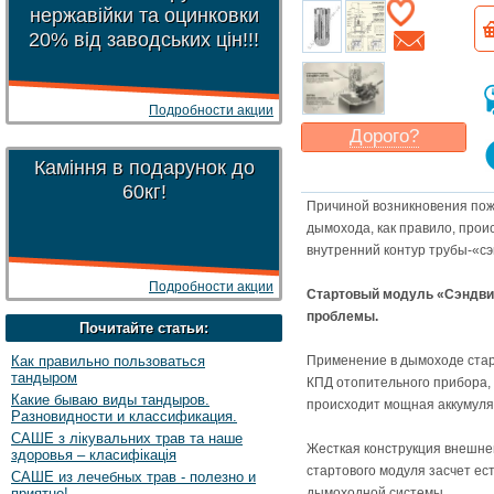
нержавійки та оцинковки
20% від заводських цін!!!
Подробности акции
Дорого?
Каміння в подарунок до
Какая цена
могла бы
Вас
устроить
?
60кг!
Причиной возникновения пож
Указать цену
дымохода, как правило, прои
внутренний контур трубы-«с
Подробности акции
Стартовый модуль «Сэндви
проблемы.
Почитайте статьи:
Как правильно пользоваться
Применение в дымоходе стар
тандыром
КПД отопительного прибора, 
Какие бываю виды тандыров.
происходит мощная аккумуля
Разновидности и классификация.
САШЕ з лікувальних трав та наше
Жесткая конструкция внешне
здоровья – класифікація
стартового модуля засчет ес
САШЕ из лечебных трав - полезно и
приятно!
дымоходной системы.