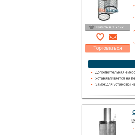
Торговаться
Какая цена Вас
устроит?
Указать цену
Дополнительная емкос
Устанавливается на печ
Замок для установки 
С
Ко