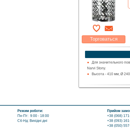
Торговаться
Какая цена Вас
устроит?
Указать цену
Для значительного пов
Narvi Stony.
Высота - 410 мм, Ø 240
Режим роботи:
Прийом замов
Пн-Пт: 9:00 - 18:00
+38 (068) 171
Сб-Нд: Вихідні дні
+38 (093) 161
+38 (050) 557