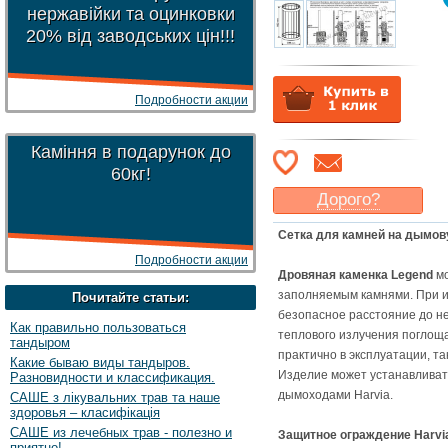
нержавійки та оцинковки
20% від заводських цін!!!
Подробности акции
Каміння в подарунок до
60кг!
Дорого?
Какая цена
могла бы
Сетка для камней на дымов
Вас
устроить
?
Подробности акции
Указать цену
Дровяная каменка Legend
мо
заполняемым камнями. При 
Почитайте статьи:
безопасное расстояние до не
Как правильно пользоваться
теплового излучения поглощ
тандыром
практично в эксплуатации, т
Какие бываю виды тандыров.
Изделие может устанавливат
Разновидности и классификация.
дымоходами Harvia.
САШЕ з лікувальних трав та наше
здоровья – класифікація
САШЕ из лечебных трав - полезно и
Защитное ограждение Harvi
приятно!