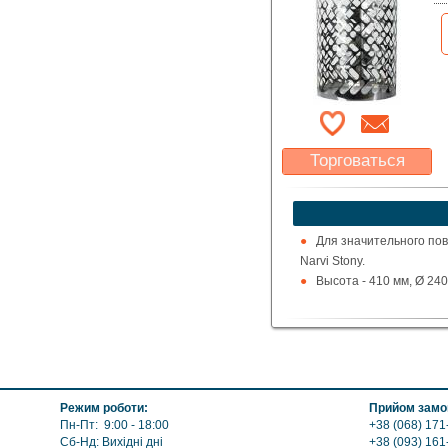
Торговаться
Какая цена Вас
устроит?
Указать цену
Для значительного пов
Narvi Stony.
Высота - 410 мм, Ø 240
Режим роботи:
Прийом замов
Пн-Пт: 9:00 - 18:00
+38 (068) 171
Сб-Нд: Вихідні дні
+38 (093) 161