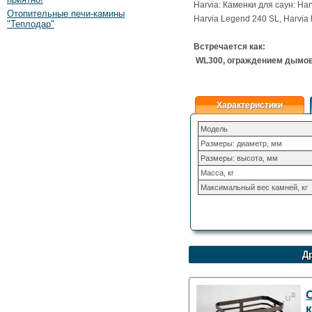
Harvia: Каменки для саун: Har
Отопительные печи-камины
Harvia Legend 240 SL, Harvia
"Теплодар"
Встречается как:
WL300, ограждением дымов
Характеристики
Модель
Размеры: диаметр, мм
Размеры: высота, мм
Масса, кг
Максимальный вес камней, кг
Др
С