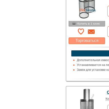
Торговаться
Какая цена Вас
устроит?
Указать цену
Дополнительная емкос
Устанавливается на печ
Замок для установки 
С
Ко