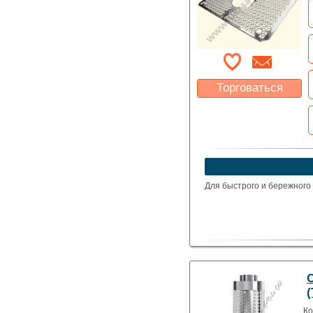
Торговаться
Какая цена Вас
устроит?
Указать цену
Для быстрого и бережного
Ко