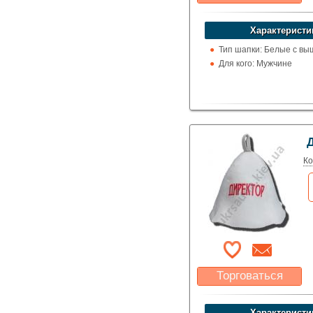
Какая цена Вас
устроит?
Характеристи
Указать цену
Тип шапки: Белые с вы
Для кого: Мужчине
Ко
Торговаться
Какая цена Вас
устроит?
Характеристи