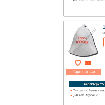
Ко
Торговаться
Какая цена Вас
устроит?
Характеристи
Указать цену
Тип шапки: Белые с вы
Для кого: Мужчине