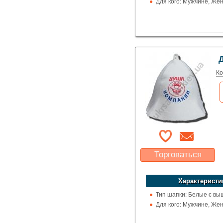
Для кого: Мужчине, Же
Ко
Торговаться
Какая цена Вас
устроит?
Характеристи
Указать цену
Тип шапки: Белые с вы
Для кого: Мужчине, Же