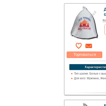
Д
Ко
Торговаться
Какая цена Вас
устроит?
Характеристи
Указать цену
Тип шапки: Белые с вы
Для кого: Мужчине, Же