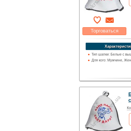
Торговаться
Какая цена Вас
устроит?
Характеристи
Указать цену
Тип шапки: Белые с вы
Для кого: Мужчине, Же
Ко