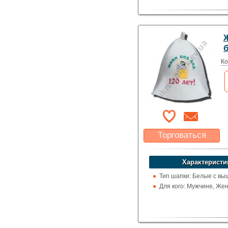
Ко
Торговаться
Какая цена Вас
устроит?
Характеристи
Указать цену
Тип шапки: Белые с вы
Для кого: Мужчине, Же