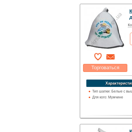
К
Ко
Торговаться
Какая цена Вас
устроит?
Характеристи
Указать цену
Тип шапки: Белые с вы
Для кого: Мужчине