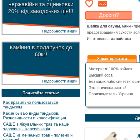
нержавійки та оцинковки
20% від заводських цін!!!
Дорого?
Какая цена
могла бы
Шапка для сауны, бани -
пре
Вас
устроить
?
Подробности акции
предотвращения сухости вол
Указать цену
Изготовлена
из войлока
.
Каміння в подарунок до
60кг!
Характеристики
Материал: 100% войлок.
Высший сорт.
Подробности акции
Без каких либо синтетически
Экологически чистый.
Почитайте статьи:
Производитель: Украина.
Как правильно пользоваться
тандыром
Какие бываю виды тандыров.
Др
Разновидности и классификация.
САШЕ з лікувальних трав та наше
здоровья – класифікація
САШЕ из лечебных трав - полезно и
приятно!