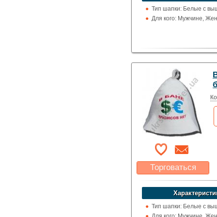
Указать цену
Тип шапки: Белые с вы
Для кого: Мужчине, Же
В
Ко
Торговаться
Какая цена Вас
устроит?
Характеристи
Указать цену
Тип шапки: Белые с вы
Для кого: Мужчине, Же