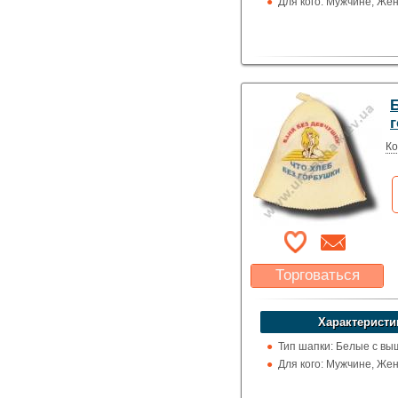
Для кого: Мужчине, Же
Б
Ко
Торговаться
Какая цена Вас
устроит?
Характеристи
Указать цену
Тип шапки: Белые с вы
Для кого: Мужчине, Же