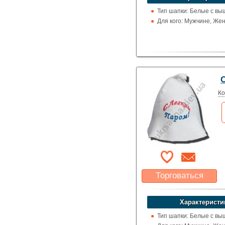
Указать цену
Тип шапки: Белые с вы
Для кого: Мужчине, Же
Ко
Торговаться
Какая цена Вас
устроит?
Характеристи
Указать цену
Тип шапки: Белые с вы