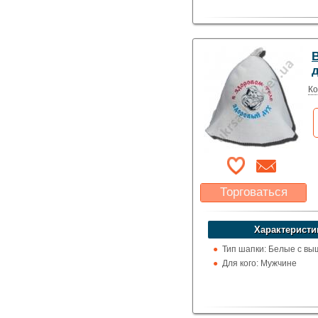
Ко
Торговаться
Какая цена Вас
устроит?
Характеристи
Указать цену
Тип шапки: Белые с вы
Для кого: Мужчине