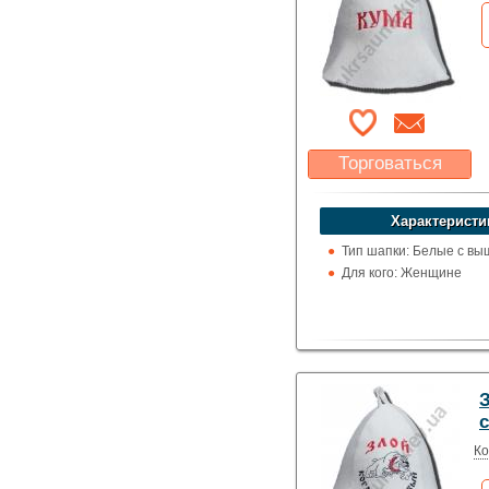
Торговаться
Какая цена Вас
устроит?
Характеристи
Указать цену
Тип шапки: Белые с вы
Для кого: Женщине
Ко