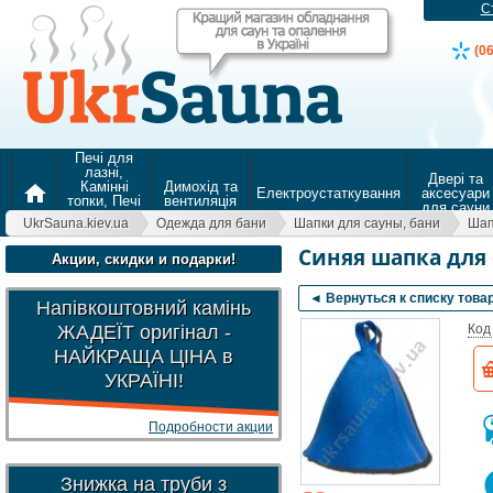
С
(0
Печі для
лазні,
Двері та
Камінні
Димохід та
home
Електроустаткування
аксесуари
топки, Печі
вентиляція
для сауни
для
UkrSauna.kiev.ua
Одежда для бани
Шапки для сауны, бани
Шап
опалення
Синяя шапка для 
Акции, скидки и подарки!
◄ Вернуться к списку това
Напівкоштовний камінь
ЖАДЕЇТ оригінал -
Код
НАЙКРАЩА ЦІНА в
УКРАЇНІ!
Подробности акции
Знижка на труби з