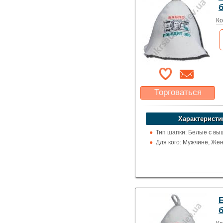
Ко
Торговаться
Какая цена Вас
устроит?
Характеристи
Указать цену
Тип шапки: Белые с вы
Для кого: Мужчине, Же
Б