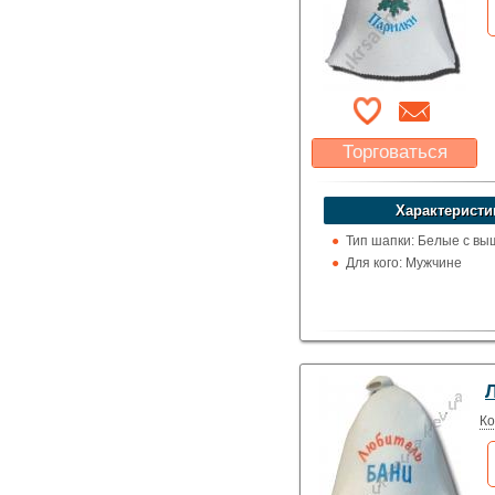
Торговаться
Какая цена Вас
устроит?
Характеристи
Указать цену
Тип шапки: Белые с вы
Для кого: Мужчине
Ко