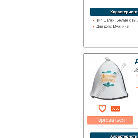
Какая цена Вас
устроит?
Характеристи
Указать цену
Тип шапки: Белые с вы
Для кого: Мужчине
Ко
Торговаться
Какая цена Вас
устроит?
Характеристи