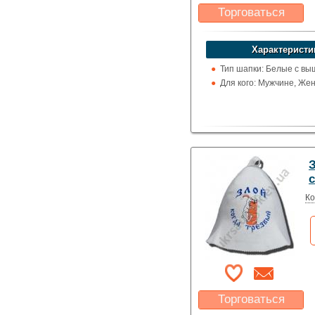
Торговаться
Какая цена Вас
устроит?
Характеристи
Указать цену
Тип шапки: Белые с вы
Для кого: Мужчине, Же
Ко
Торговаться