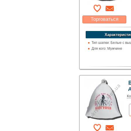
Торговаться
Какая цена Вас
устроит?
Характеристи
Указать цену
Тип шапки: Белые с вы
Для кого: Мужчине
Ко