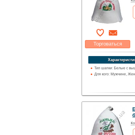
Ко
Торговаться
Какая цена Вас
устроит?
Характеристи
Указать цену
Тип шапки: Белые с вы
Для кого: Мужчине, Же
Ко