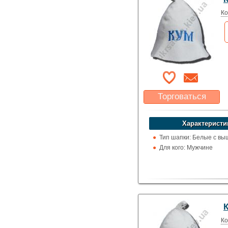
Ко
Торговаться
Какая цена Вас
устроит?
Характеристи
Указать цену
Тип шапки: Белые с вы
Для кого: Мужчине
Ко