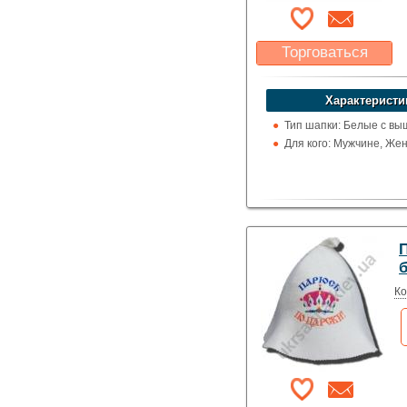
Торговаться
Какая цена Вас
устроит?
Характеристи
Указать цену
Тип шапки: Белые с вы
Для кого: Мужчине, Же
Ко