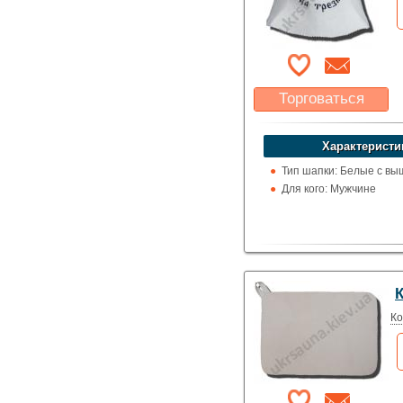
Торговаться
Какая цена Вас
устроит?
Характеристи
Указать цену
Тип шапки: Белые с вы
Для кого: Мужчине
Ко