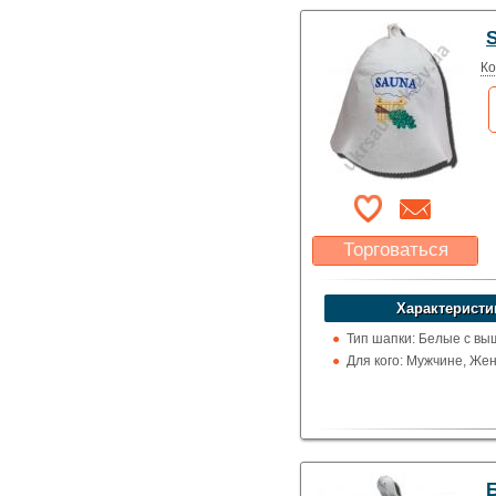
Ко
Торговаться
Какая цена Вас
устроит?
Характеристи
Указать цену
Тип шапки: Белые с вы
Для кого: Мужчине, Же