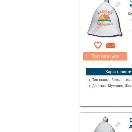
Ко
Торговаться
Какая цена Вас
устроит?
Характеристи
Указать цену
Тип шапки: Белые с вы
Для кого: Мужчине, Же