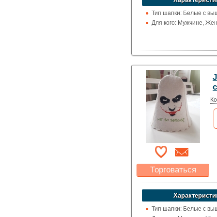
Указать цену
Тип шапки: Белые с вы
Для кого: Мужчине, Же
Ко
Торговаться
Какая цена Вас
устроит?
Характеристи
Указать цену
Тип шапки: Белые с вы