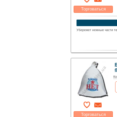
Торговаться
Какая цена Вас
устроит?
Указать цену
Убережет нежные части тел
В
Ко
Торговаться