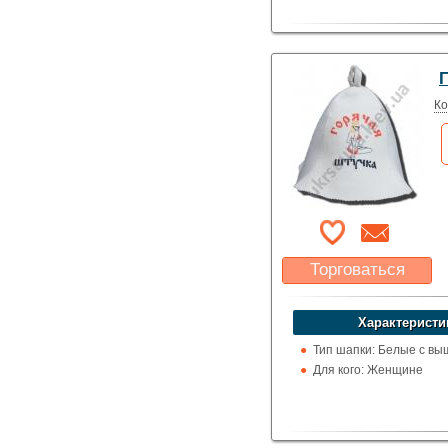
Ко
Торговаться
Какая цена Вас
устроит?
Характеристи
Указать цену
Тип шапки: Белые с вы
Для кого: Женщине