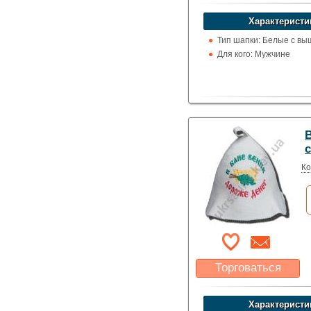
Какая цена Вас
устроит?
Характеристи
Указать цену
Тип шапки: Белые с вы
Для кого: Мужчине
Ко
Торговаться
Какая цена Вас
устроит?
Характеристи