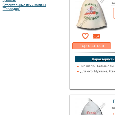
Ко
Отопительные печи-камины
"Теплодар"
Торговаться
Какая цена Вас
устроит?
Характеристи
Указать цену
Тип шапки: Белые с вы
Для кого: Мужчине, Же
Ко