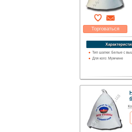
Торговаться
Какая цена Вас
устроит?
Характеристи
Указать цену
Тип шапки: Белые с вы
Для кого: Мужчине
Ко