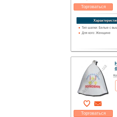
Торговаться
Какая цена Вас
устроит?
Характеристи
Указать цену
Тип шапки: Белые с вы
Для кого: Женщине
Ко
Торговаться