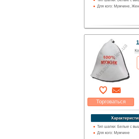
Тип шапки: Белые с вы
Для кого: Мужчине, Же
Ко
Торговаться
Какая цена Вас
устроит?
Характеристи
Указать цену
Тип шапки: Белые с вы
Для кого: Мужчине