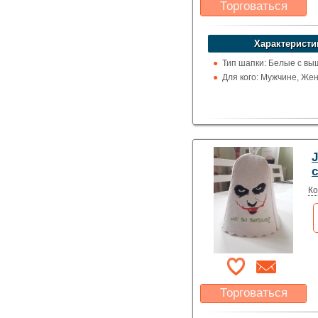
Торговаться
Какая цена Вас
устроит?
Характеристи
Указать цену
Тип шапки: Белые с вы
Для кого: Мужчине, Же
Ко
Торговаться
Какая цена Вас