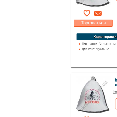
Торговаться
Какая цена Вас
устроит?
Характеристи
Указать цену
Тип шапки: Белые с вы
Для кого: Мужчине
Ко