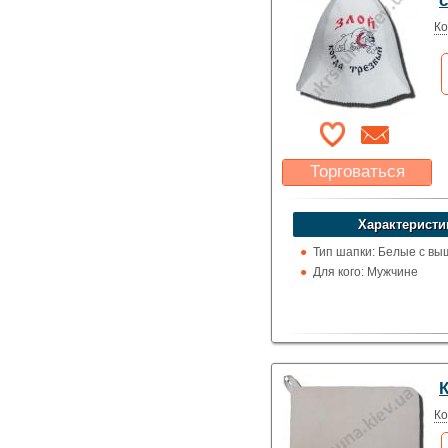
Ко
Торговаться
Какая цена Вас
устроит?
Характеристи
Указать цену
Тип шапки: Белые с вы
Для кого: Мужчине
Ко