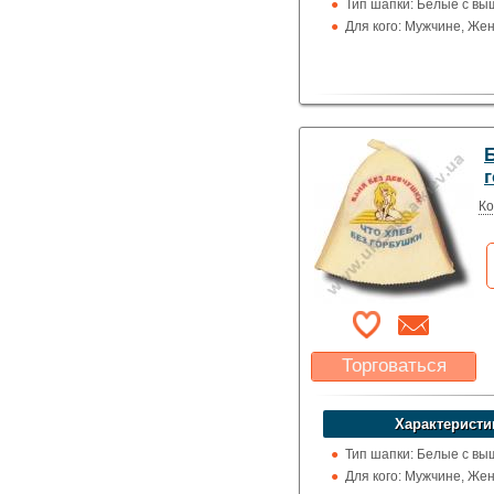
Тип шапки: Белые с вы
Для кого: Мужчине, Же
Б
Ко
Торговаться
Какая цена Вас
устроит?
Характеристи
Указать цену
Тип шапки: Белые с вы
Для кого: Мужчине, Же