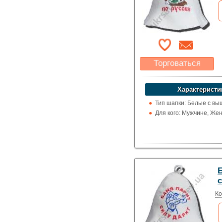
Торговаться
Какая цена Вас
устроит?
Характеристи
Указать цену
Тип шапки: Белые с вы
Для кого: Мужчине, Же
Ко