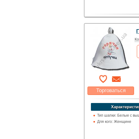
Ко
Торговаться
Какая цена Вас
устроит?
Характеристи
Указать цену
Тип шапки: Белые с вы
Для кого: Женщине