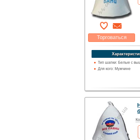
Торговаться
Какая цена Вас
устроит?
Характеристи
Указать цену
Тип шапки: Белые с вы
Для кого: Мужчине
Ко