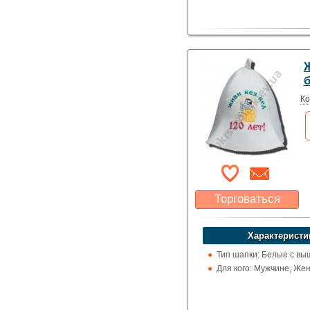
Ко
Торговаться
Какая цена Вас
устроит?
Характеристи
Указать цену
Тип шапки: Белые с вы
Для кого: Мужчине, Же