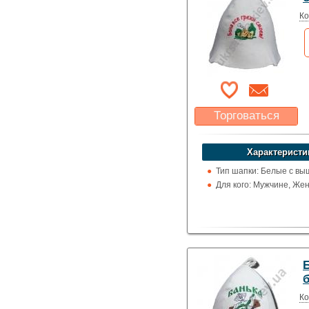
Ко
Торговаться
Какая цена Вас
устроит?
Характеристи
Указать цену
Тип шапки: Белые с вы
Для кого: Мужчине, Же
Ко