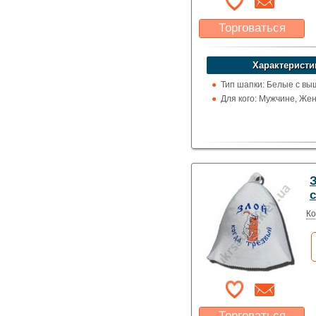
Торговаться
Какая цена Вас
устроит?
Характеристи
Указать цену
Тип шапки: Белые с вы
Для кого: Мужчине, Же
Ко
Торговаться