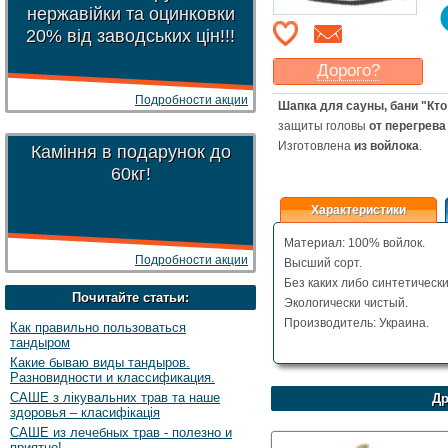
нержавійки та оцинковки
20% від заводських цін!!!
Дорого?
Какая цена
могла бы
Подробности акции
Шапка для сауны, бани "Кто 
Вас
устроить
?
защиты головы
от перегрева
Указать цену
Изготовлена
из войлока
.
Каміння в подарунок до
60кг!
Характеристики
Материал: 100% войлок.
Подробности акции
Высший сорт.
Без каких либо синтетически
Почитайте статьи:
Экологически чистый.
Производитель: Украина.
Как правильно пользоваться
тандыром
Какие бываю виды тандыров.
Разновидности и классификация.
САШЕ з лікувальних трав та наше
Др
здоровья – класифікація
САШЕ из лечебных трав - полезно и
приятно!