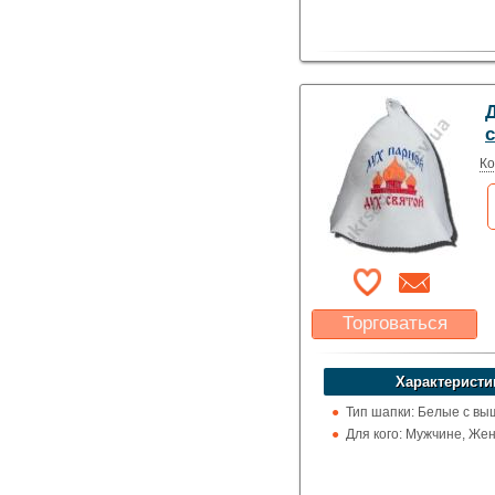
Д
Ко
Торговаться
Какая цена Вас
устроит?
Характеристи
Указать цену
Тип шапки: Белые с вы
Для кого: Мужчине, Же