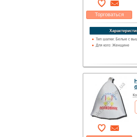
Торговаться
Какая цена Вас
устроит?
Характеристи
Указать цену
Тип шапки: Белые с вы
Для кого: Женщине
Ко