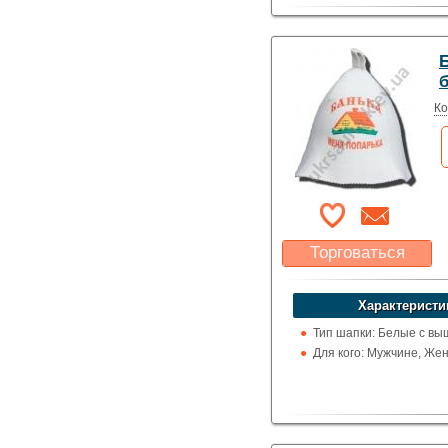
Ко
Торговаться
Какая цена Вас
устроит?
Характеристи
Указать цену
Тип шапки: Белые с вы
Для кого: Мужчине, Же