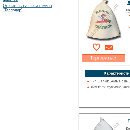
Отопительные печи-камины
"Теплодар"
Ко
Торговаться
Какая цена Вас
устроит?
Характеристи
Указать цену
Тип шапки: Белые с вы
Для кого: Мужчине, Же
Ко