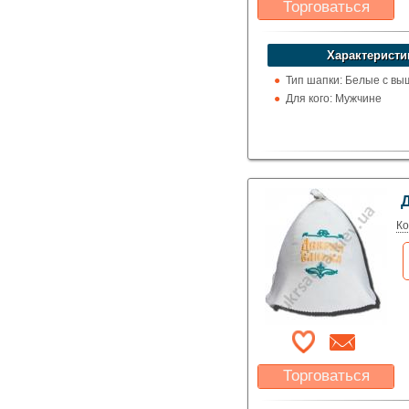
Торговаться
Какая цена Вас
устроит?
Характеристи
Указать цену
Тип шапки: Белые с вы
Для кого: Мужчине
Ко
Торговаться
Какая цена Вас