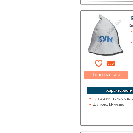
Ко
Торговаться
Какая цена Вас
устроит?
Характеристи
Указать цену
Тип шапки: Белые с вы
Для кого: Мужчине