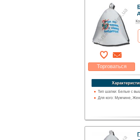
Ко
Торговаться
Какая цена Вас
устроит?
Характеристи
Указать цену
Тип шапки: Белые с вы
Для кого: Мужчине, Же
Г