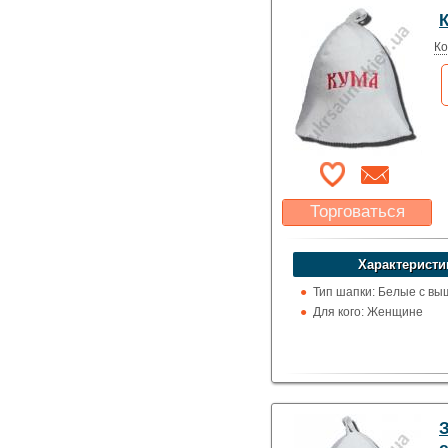
Ко
Торговаться
Какая цена Вас
устроит?
Характеристи
Указать цену
Тип шапки: Белые с вы
Для кого: Женщине