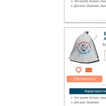
Тип шапки: Белые с вы
Для кого: Мужчине, Же
Ко
Торговаться
Какая цена Вас
устроит?
Характеристи
Указать цену
Тип шапки: Белые с вы
Для кого: Мужчине