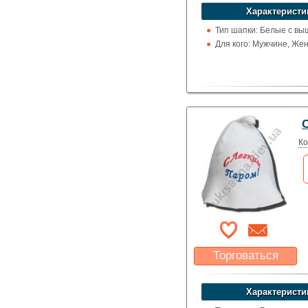
устроит?
Характеристи
Указать цену
Тип шапки: Белые с вы
Для кого: Мужчине, Же
Ко
Торговаться
Какая цена Вас
устроит?
Характеристи
Указать цену