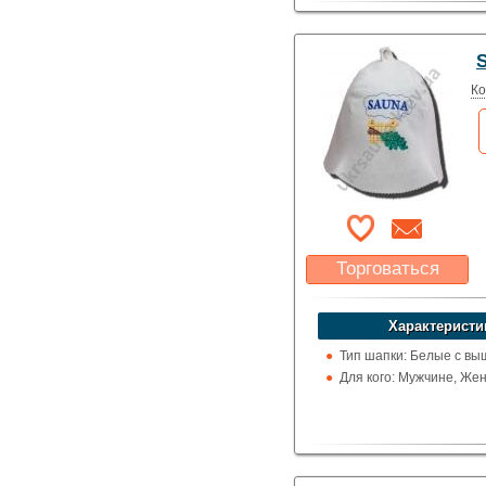
Ко
Торговаться
Какая цена Вас
устроит?
Характеристи
Указать цену
Тип шапки: Белые с вы
Для кого: Мужчине, Же