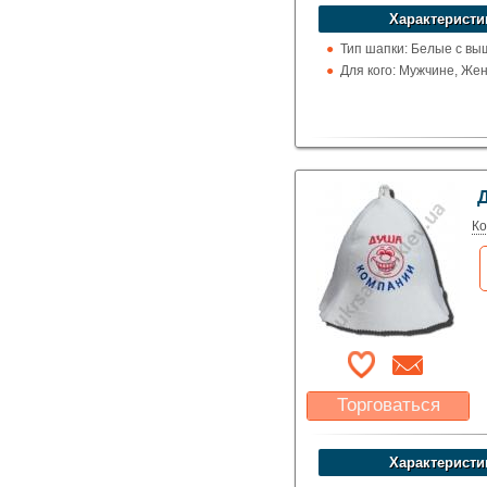
устроит?
Характеристи
Указать цену
Тип шапки: Белые с вы
Для кого: Мужчине, Же
Ко
Торговаться
Какая цена Вас
устроит?
Характеристи
Указать цену