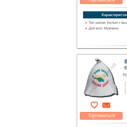
Какая цена Вас
устроит?
Характеристи
Указать цену
Тип шапки: Белые с вы
Для кого: Мужчине
Ко
Торговаться
Какая цена Вас