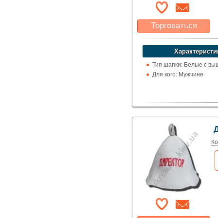
Торговаться
Какая цена Вас
устроит?
Характеристи
Указать цену
Тип шапки: Белые с вы
Для кого: Мужчине
Ко