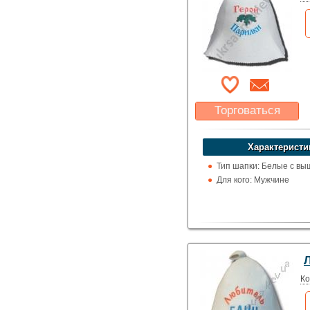
Торговаться
Какая цена Вас
устроит?
Характеристи
Указать цену
Тип шапки: Белые с вы
Для кого: Мужчине
Ко