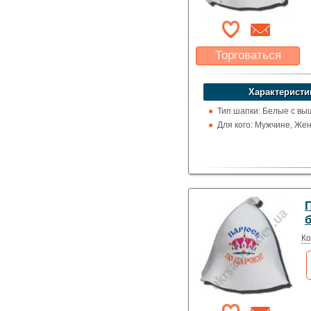
Торговаться
Какая цена Вас
устроит?
Характеристи
Указать цену
Тип шапки: Белые с вы
Для кого: Мужчине, Же
Ко