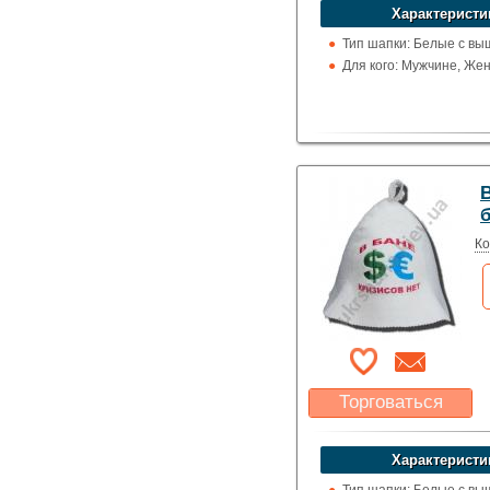
устроит?
Характеристи
Указать цену
Тип шапки: Белые с вы
Для кого: Мужчине, Же
В
Ко
Торговаться
Какая цена Вас
устроит?
Характеристи
Указать цену