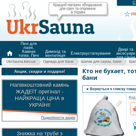
С
(0
Печі для
лазні,
Двері та
Камінні
Димохід та
home
Електроустаткування
аксесуари
топки, Печі
вентиляція
для сауни
для
UkrSauna.kiev.ua
Одежда для бани
Шапки для сауны, бани
Шап
опалення
Кто не бухает, т
Акции, скидки и подарки!
бани
Напівкоштовний камінь
◄ Вернуться к списку това
ЖАДЕЇТ оригінал -
НАЙКРАЩА ЦІНА в
Код
УКРАЇНІ!
Подробности акции
Знижка на труби з