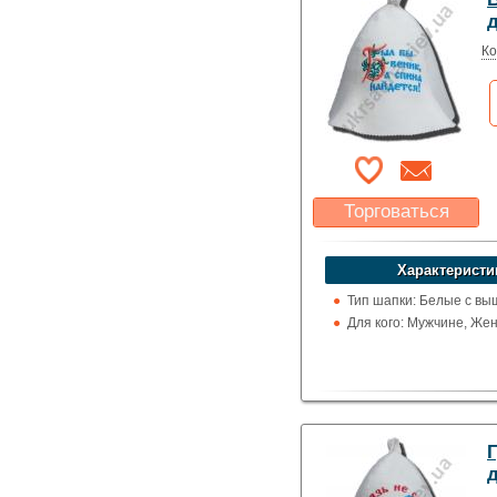
Ко
Торговаться
Какая цена Вас
устроит?
Характеристи
Указать цену
Тип шапки: Белые с вы
Для кого: Мужчине, Же
Г