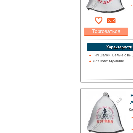
Торговаться
Какая цена Вас
устроит?
Характеристи
Указать цену
Тип шапки: Белые с вы
Для кого: Мужчине
Ко