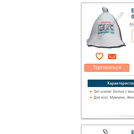
Ко
Торговаться
Какая цена Вас
устроит?
Характеристи
Указать цену
Тип шапки: Белые с вы
Для кого: Мужчине, Же
Б