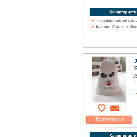
Какая цена Вас
устроит?
Характеристи
Указать цену
Тип шапки: Белые с вы
Для кого: Мужчине, Же
Ко
Торговаться
Какая цена Вас
устроит?
Характеристи