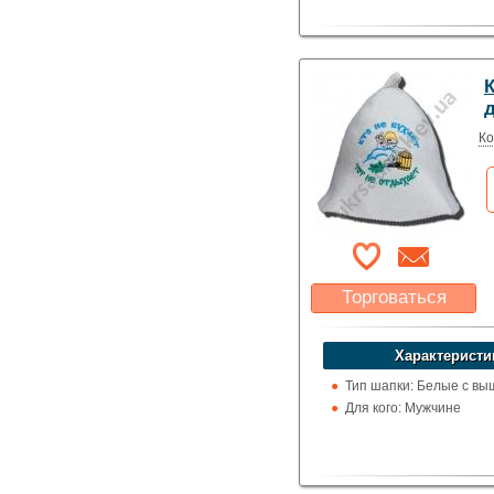
К
Ко
Торговаться
Какая цена Вас
устроит?
Характеристи
Указать цену
Тип шапки: Белые с вы
Для кого: Мужчине