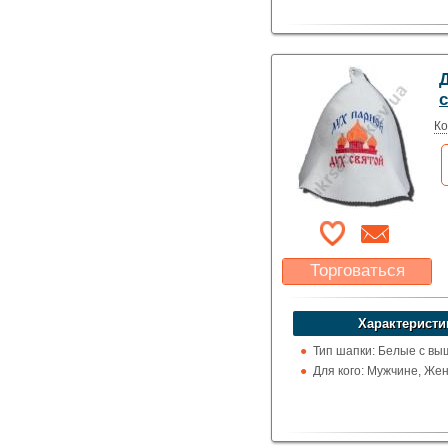
Д
Ко
Торговаться
Какая цена Вас
устроит?
Характеристи
Указать цену
Тип шапки: Белые с вы
Для кого: Мужчине, Же