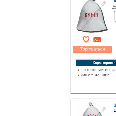
Ко
Торговаться
Какая цена Вас
устроит?
Характеристи
Указать цену
Тип шапки: Белые с вы
Для кого: Женщине