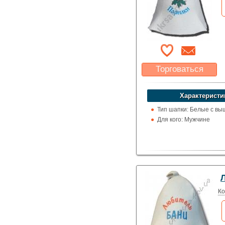
Торговаться
Какая цена Вас
устроит?
Характеристи
Указать цену
Тип шапки: Белые с вы
Для кого: Мужчине
Ко