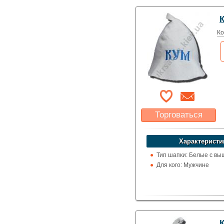
Ко
Торговаться
Какая цена Вас
устроит?
Характеристи
Указать цену
Тип шапки: Белые с вы
Для кого: Мужчине