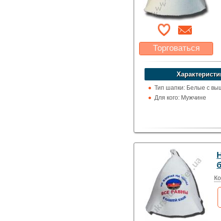
Торговаться
Какая цена Вас
устроит?
Характеристи
Указать цену
Тип шапки: Белые с вы
Для кого: Мужчине
Ко