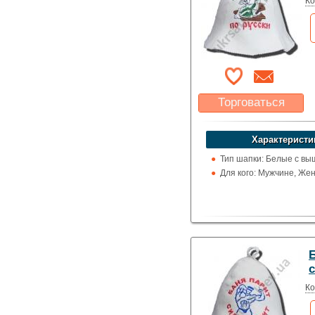
Ко
Торговаться
Какая цена Вас
устроит?
Характеристи
Указать цену
Тип шапки: Белые с вы
Для кого: Мужчине, Же
Ко