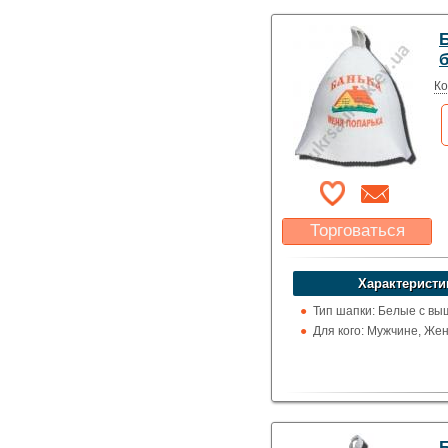
Ко
Торговаться
Какая цена Вас
устроит?
Характеристи
Указать цену
Тип шапки: Белые с вы
Для кого: Мужчине, Же