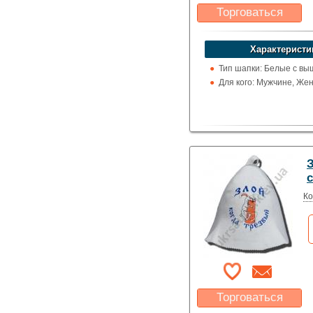
Торговаться
Какая цена Вас
устроит?
Характеристи
Указать цену
Тип шапки: Белые с вы
Для кого: Мужчине, Же
Ко
Торговаться