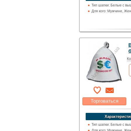
Указать цену
Тип шапки: Белые с вы
Для кого: Мужчине, Же
В
Ко
Торговаться
Какая цена Вас
устроит?
Характеристи
Указать цену
Тип шапки: Белые с вы
Для кого: Мужчине, Же