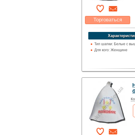
Торговаться
Какая цена Вас
устроит?
Характеристи
Указать цену
Тип шапки: Белые с вы
Для кого: Женщине
Ко