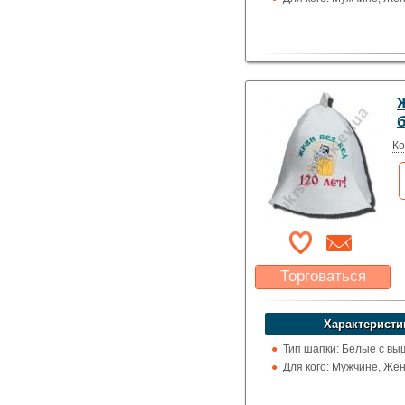
Ко
Торговаться
Какая цена Вас
устроит?
Характеристи
Указать цену
Тип шапки: Белые с вы
Для кого: Мужчине, Же