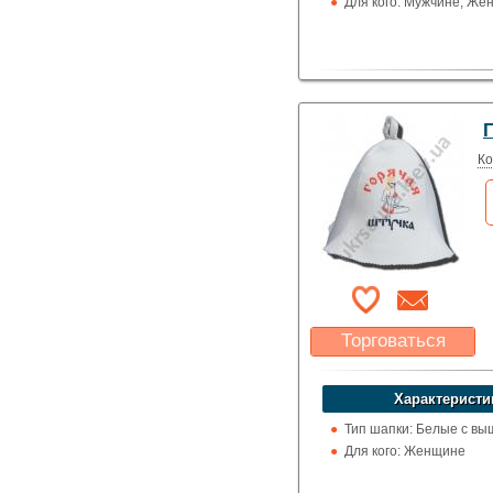
Для кого: Мужчине, Же
Ко
Торговаться
Какая цена Вас
устроит?
Характеристи
Указать цену
Тип шапки: Белые с вы
Для кого: Женщине