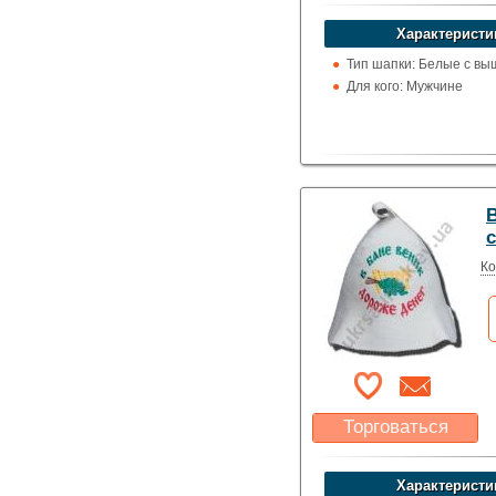
Какая цена Вас
устроит?
Характеристи
Указать цену
Тип шапки: Белые с вы
Для кого: Мужчине
Ко
Торговаться
Какая цена Вас
устроит?
Характеристи