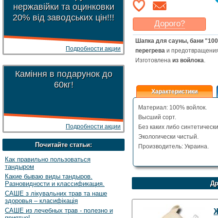
нержавійки та оцинковки
20% від заводських цін!!!
Дорого?
Какая цена
могла бы
Шапка для сауны, бани "100
Вас
устроить
?
Подробности акции
перегрева
и предотвращения 
Указать цену
Изготовлена
из войлока
.
Каміння в подарунок до
60кг!
Характеристики
Материал: 100% войлок.
Высший сорт.
Подробности акции
Без каких либо синтетически
Экологически чистый.
Почитайте статьи:
Производитель: Украина.
Как правильно пользоваться
тандыром
Какие бываю виды тандыров.
Др
Разновидности и классификация.
САШЕ з лікувальних трав та наше
здоровья – класифікація
САШЕ из лечебных трав - полезно и
приятно!