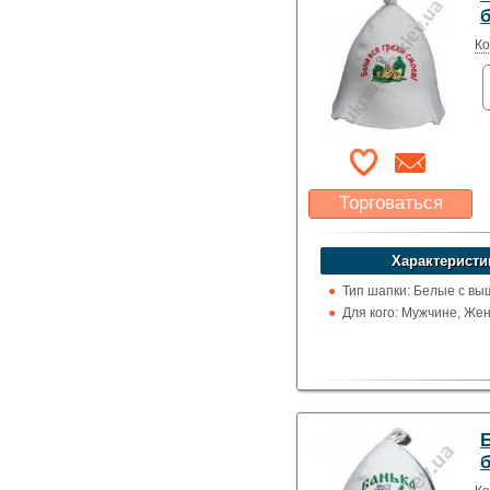
Ко
Торговаться
Какая цена Вас
устроит?
Характеристи
Указать цену
Тип шапки: Белые с вы
Для кого: Мужчине, Же