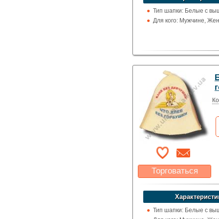
Указать цену
Тип шапки: Белые с вы
Для кого: Мужчине, Же
Б
Ко
Торговаться
Какая цена Вас
устроит?
Характеристи
Указать цену
Тип шапки: Белые с вы