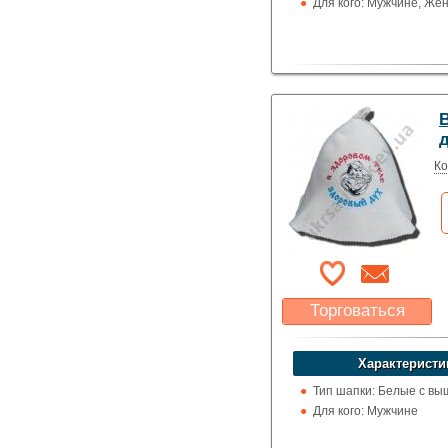
Для кого: Мужчине, Же
Ко
Торговаться
Какая цена Вас
устроит?
Характеристи
Указать цену
Тип шапки: Белые с вы
Для кого: Мужчине