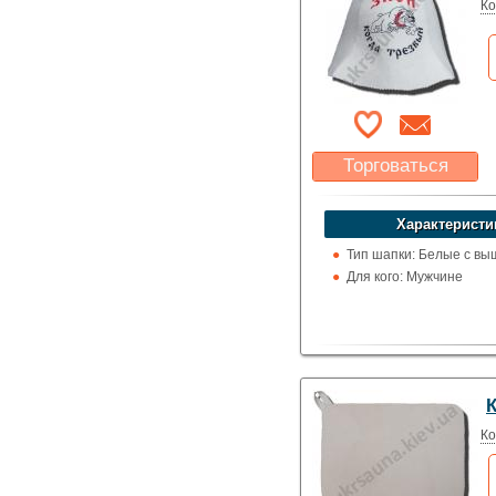
Ко
Торговаться
Какая цена Вас
устроит?
Характеристи
Указать цену
Тип шапки: Белые с вы
Для кого: Мужчине
Ко