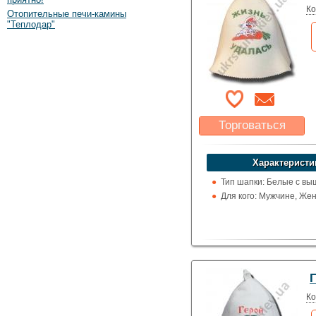
Ко
Отопительные печи-камины
"Теплодар"
Торговаться
Какая цена Вас
устроит?
Характеристи
Указать цену
Тип шапки: Белые с вы
Для кого: Мужчине, Же
Ко