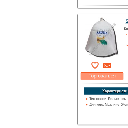
Ко
Торговаться
Какая цена Вас
устроит?
Характеристи
Указать цену
Тип шапки: Белые с вы
Для кого: Мужчине, Же