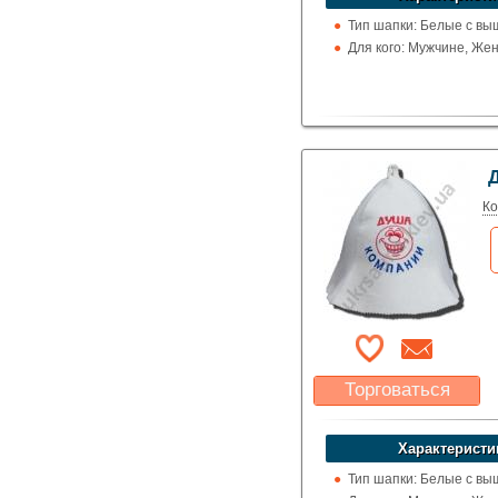
Указать цену
Тип шапки: Белые с вы
Для кого: Мужчине, Же
Ко
Торговаться
Какая цена Вас
устроит?
Характеристи
Указать цену
Тип шапки: Белые с вы