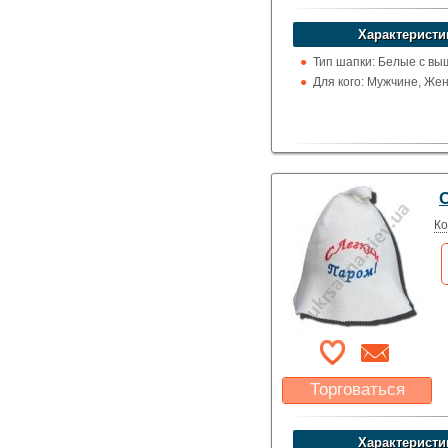
Какая цена Вас
устроит?
Характеристи
Указать цену
Тип шапки: Белые с вы
Для кого: Мужчине, Же
Ко
Торговаться
Какая цена Вас
устроит?
Характеристи