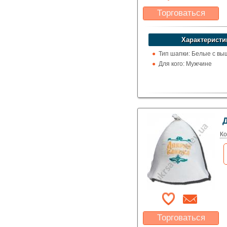
Торговаться
Какая цена Вас
устроит?
Характеристи
Указать цену
Тип шапки: Белые с вы
Для кого: Мужчине
Ко
Торговаться