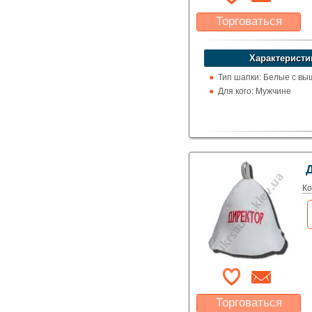
Торговаться
Какая цена Вас
устроит?
Характеристи
Указать цену
Тип шапки: Белые с вы
Для кого: Мужчине
Ко
Торговаться