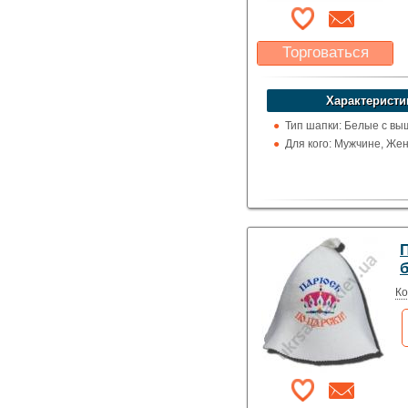
Торговаться
Какая цена Вас
устроит?
Характеристи
Указать цену
Тип шапки: Белые с вы
Для кого: Мужчине, Же
Ко