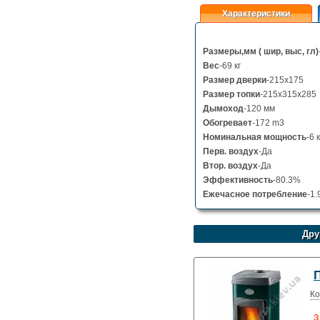
Характеристики
Размеры,мм ( шир, выс, гл)
Вес
-69 кг
Размер дверки
-215x175
Размер топки
-215x315x285
Дымоход
-120 мм
Обогревает
-172 m3
Номинальная мощность
-6 
Перв. воздух
-Да
Втор. воздух
-Да
Эффективность
-80.3%
Ежечасное потребление
-1.
Дру
Ко
З