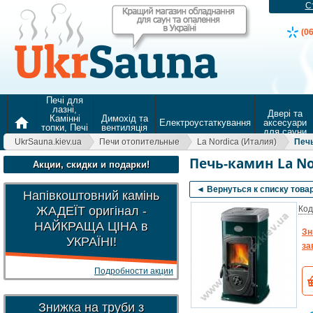
С
(0
Печі для
лазні,
Двері та
Камінні
Димохід та
home
Електроустаткування
аксесуари
топки, Печі
вентиляція
для сауни
для
UkrSauna.kiev.ua
Печи отопительные
La Nordica (Италия)
Печ
опалення
Печь-камин La No
Акции, скидки и подарки!
◄ Вернуться к списку това
Напівкоштовний камінь
ЖАДЕЇТ оригінал -
Код
НАЙКРАЩА ЦІНА в
Зн
УКРАЇНІ!
за
Подробности акции
Знижка на труби з