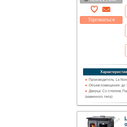
Торговаться
Какая цена Вас
устроит?
Указать цену
Характеристик
Производитель: La Nor
Объем помещения: до 1
Дверца: Со стеклом, П
(каминного типа)
Поверхность: Варочна
Кожух: Керамический
Топка (материал): Чугу
Обогрев: Воздушный
Выход дымохода: Ввер