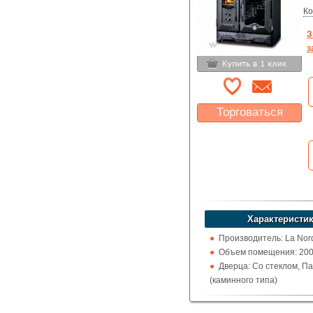
Топливо: Дрова, Уголь
Ко
Шибер (Кагла): Нет
З
з
Торговаться
Какая цена Вас
устроит?
Указать цену
Характеристик
Производитель: La Nor
Объем помещения: 200 -
Дверца: Со стеклом, П
(каминного типа)
Поверхность: Варочна
Кожух: Эмалированный