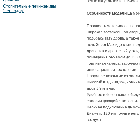
вечно актуальной и любимой.
Отопительные печи-камины
"Теплодар"
Особенности модели La No
Прочность материалов, непр
широкая застекленная дверц
подбрасывать дрова, а также
печь Super Max идеально под
дрова так и древесный уголь
помещения объемом до 130 
Топливная камера, варочная 
инновационной технологии
Наружное покрытие из эмали
Высокий КПД - 80,3%, номин
дров 1,9 кг в час
Удобное и безопасное обслу
самоочищающийся колосник
Верхнее подключение дымо
Диаметр 120 мм Точные регул
воздуха