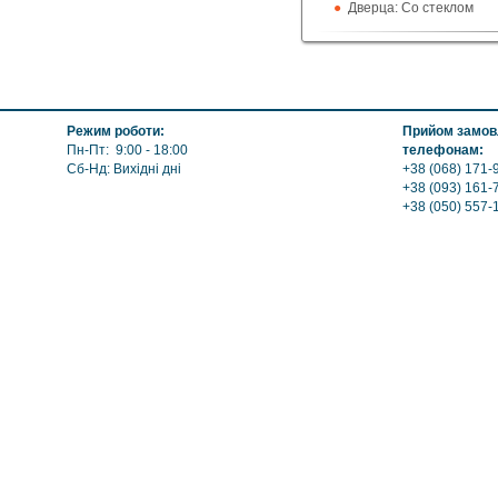
Дверца: Со стеклом
Поверхность: Без приг
Кожух: Керамический
Топка (материал): Чугу
Обогрев: Воздушный, 
Выход дымохода: Вверх
Режим роботи:
Прийом замовл
Топливо: Пеллеты
Пн-Пт: 9:00 - 18:00
телефонам:
Шибер (Кагла): Нет
Сб-Нд: Вихідні дні
+38 (068) 171-9
+38 (093) 161-
+38 (050) 557-