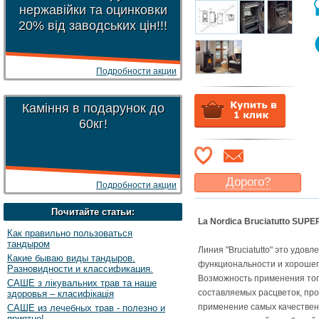
нержавійки та оцинковки
20% від заводських цін!!!
Подробности акции
Каміння в подарунок до
60кг!
Дорого?
Подробности акции
Какая цена
могла бы
Почитайте статьи:
Вас
устроить
?
La Nordica Bruciatutto SUP
Как правильно пользоваться
Указать цену
тандыром
Линия "Bruciatutto" это удов
Какие бываю виды тандыров.
функциональности и хорошег
Разновидности и классификация.
Возможность применения топли
САШЕ з лікувальних трав та наше
составляемых расцветок, про
здоровья – класифікація
применение самых качественн
САШЕ из лечебных трав - полезно и
приятно!