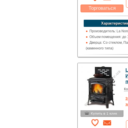
Торговаться
Какая цена Вас
устроит?
Характеристик
Указать цену
Производитель: La Nor
Объем помещения: до 1
Дверца: Со стеклом, П
(каминного типа)
Поверхность: Без приг
Кожух: Керамический
Топка (материал): Чугу
Обогрев: Воздушный
Выход дымохода: Ввер
Топливо: Дрова, Уголь
Шибер (Кагла): Нет
Ко
З
з