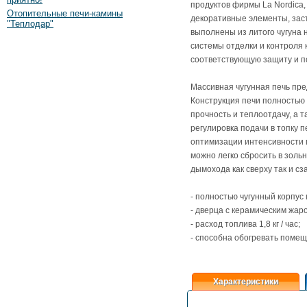
продуктов фирмы La Nordica,
Отопительные печи-камины
декоративные элементы, заст
"Теплодар"
выполнены из литого чугуна
системы отделки и контроля 
соответствующую защиту и по
Массивная чугунная печь пр
Конструкция печи полностью 
прочность и теплоотдачу, а 
регулировка подачи в топку 
оптимизации интенсивности п
можно легко сбросить в зол
дымохода как сверху так и сз
- полностью чугунный корпус 
- дверца с керамическим жар
- расход топлива 1,8 кг / час;
- способна обогревать поме
Характеристики