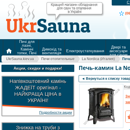
С
(0
Печі для
лазні,
Двері та
Камінні
Димохід та
home
Електроустаткування
аксесуари
топки, Печі
вентиляція
для сауни
для
UkrSauna.kiev.ua
Печи отопительные
La Nordica (Италия)
Печь
опалення
Печь-камин La No
Акции, скидки и подарки!
◄ Вернуться к списку това
Напівкоштовний камінь
ЖАДЕЇТ оригінал -
Код
НАЙКРАЩА ЦІНА в
Зн
УКРАЇНІ!
за
Подробности акции
Знижка на труби з