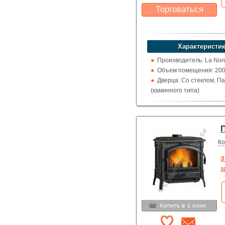
Торговаться
Какая цена Вас
устроит?
Указать цену
Характеристик
Производитель: La Nor
Объем помещения: 200 -
Дверца: Со стеклом, П
(каминного типа)
Поверхность: Варочна
Кожух: Чугунный
Топка (материал): Чугу
Обогрев: Воздушный
Выход дымохода: Ввер
Ко
Топливо: Дрова, Уголь
З
Шибер (Кагла): Нет
з