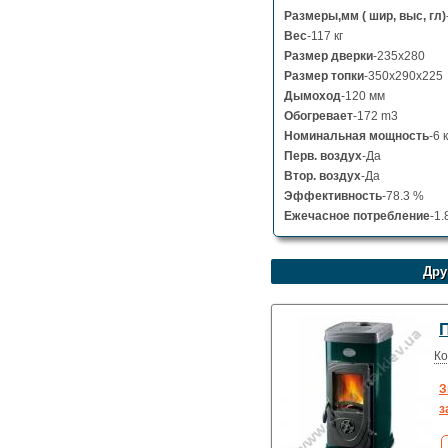
Размеры,мм ( шир, выс, гл)
Вес
-117 кг
Размер дверки
-235x280
Размер топки
-350x290x225
Дымоход
-120 мм
Обогревает
-172 m3
Номинальная мощность
-6 
Перв. воздух
-Да
Втор. воздух
-Да
Эффективность
-78.3 %
Ежечасное потребление
-1.
Дру
Ко
З
з