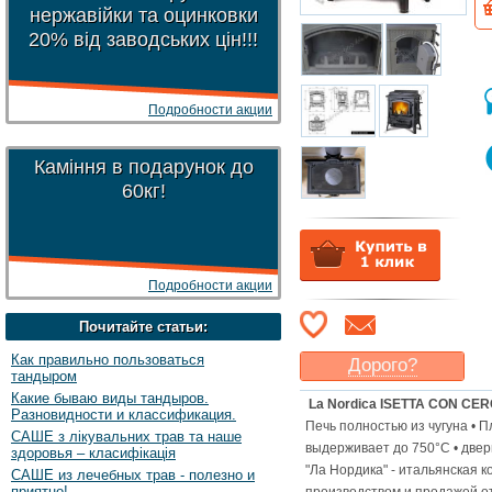
нержавійки та оцинковки
20% від заводських цін!!!
Подробности акции
Каміння в подарунок до
60кг!
Подробности акции
Почитайте статьи:
Как правильно пользоваться
Дорого?
тандыром
Какая цена
могла бы
Какие бываю виды тандыров.
La Nordica ISETTA CON CER
Вас
устроить
?
Разновидности и классификация.
Печь полностью из чугуна • П
САШЕ з лікувальних трав та наше
Указать цену
выдерживает до 750°C • двер
здоровья – класифікація
"Ла Нордика" - итальянская 
САШЕ из лечебных трав - полезно и
приятно!