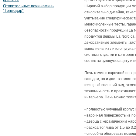
производством и продажей от
Отопительные печи-камины
Широкий выбор продукции мо
"Теплодар"
относительно дизайна, качес
учитывание специфических т
многочисленные тесты, гара
безопасности продукции La N
продуктов фирмы La Nordica,
декоративные элементы, заст
выполнены из литого чугуна
системы отделки и контроля 
соответствующую защиту и по
Печь-камин с варочной поверх
ваш дом, но и даст возможнос
изящный внешний вид, отменн
экономичность и практичнос
интерьера. Печь можно топит
- полностью чугунный корпус 
- варочная поверхность из по
- дверца с керамическим жар
- расход топлива от 1,5 до 3,2 
- способна обогревать поме