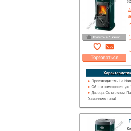
Ко
З
з
Торговаться
Какая цена Вас
устроит?
Характеристик
Указать цену
Производитель: La Nor
Объем помещения: до 1
Дверца: Со стеклом, П
(каминного типа)
Поверхность: Варочна
Кожух: Эмалированный
Топка (материал): Чугу
Обогрев: Воздушный
Выход дымохода: Ввер
Ко