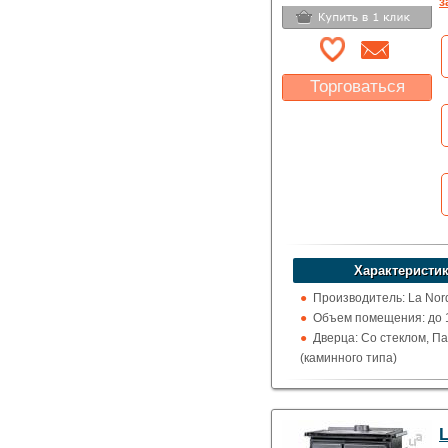
з
Торговаться
Какая цена Вас
устроит?
Указать цену
Характеристик
Производитель: La Nor
Объем помещения: до 1
Дверца: Со стеклом, П
(каминного типа)
Поверхность: Варочна
Кожух: Керамический
Топка (материал): Чугу
Обогрев: Воздушный