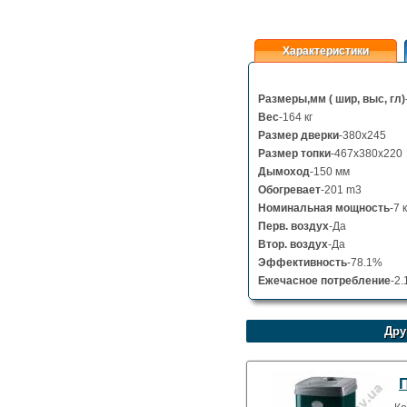
Характеристики
Размеры,мм ( шир, выс, гл)
Вес
-164 кг
Размер дверки
-380x245
Размер топки
-467x380x220
Дымоход
-150 мм
Обогревает
-201 m3
Номинальная мощность
-7 
Перв. воздух
-Да
Втор. воздух
-Да
Эффективность
-78.1%
Ежечасное потребление
-2.
Дру