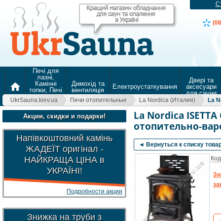
С
(0
Печі для
лазні,
Двері та
Камінні
Димохід та
home
Електроустаткування
аксесуари
топки, Печі
вентиляція
для сауни
для
UkrSauna.kiev.ua
Печи отопительные
La Nordica (Италия)
La N
опалення
La Nordica ISETT
Акции, скидки и подарки!
отопительно-вар
Напівкоштовний камінь
◄ Вернуться к списку това
ЖАДЕЇТ оригінал -
НАЙКРАЩА ЦІНА в
Код
УКРАЇНІ!
Зн
за
Подробности акции
Знижка на труби з