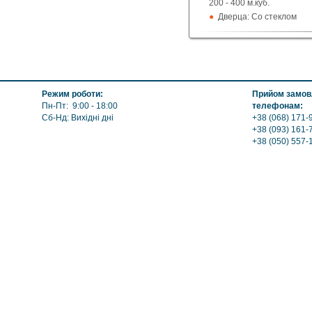
200 - 400 м.куб.
Дверца: Со стеклом
Поверхность: Без приг
Кожух: Керамический
Топка (материал): Чугу
Обогрев: Воздушный, 
Выход дымохода: Вверх
Режим роботи:
Прийом замовл
Топливо: Пеллеты
Пн-Пт: 9:00 - 18:00
телефонам:
Шибер (Кагла): Нет
Сб-Нд: Вихідні дні
+38 (068) 171-9
+38 (093) 161-
+38 (050) 557-