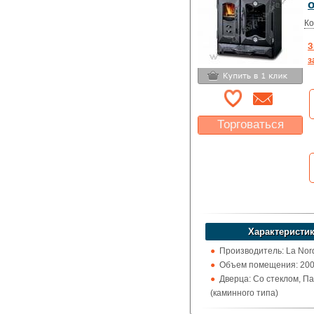
Выход дымохода: Ввер
Топливо: Дрова, Уголь
Ко
Шибер (Кагла): Нет
З
з
Торговаться
Какая цена Вас
устроит?
Указать цену
Характеристик
Производитель: La Nor
Объем помещения: 200 -
Дверца: Со стеклом, П
(каминного типа)
Поверхность: Варочна