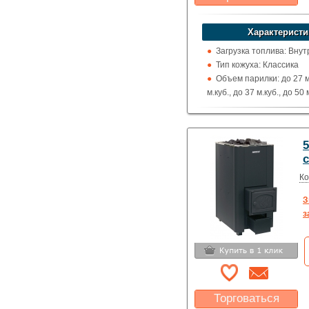
Какая цена Вас
устроит?
Характеристи
Указать цену
Загрузка топлива: Вну
Тип кожуха: Классика
Объем парилки: до 27 м.
м.куб., до 37 м.куб., до 50 
Дверца: Глухая
Выход дымохода: Вверх
назад
5
Топка (материал): Жар
с
Использование: Для до
коммерции
Ко
Производитель: Harvia
З
з
Торговаться