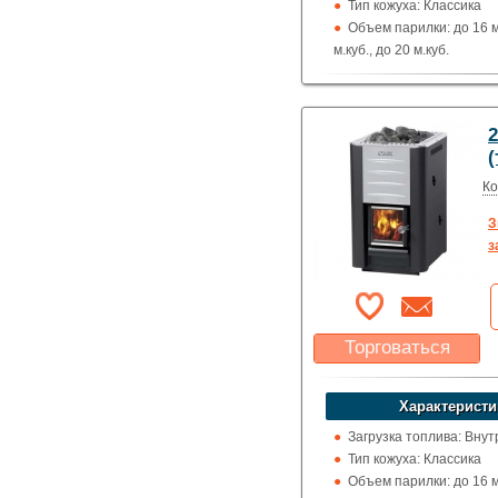
Тип кожуха: Классика
Объем парилки: до 16 м.
м.куб., до 20 м.куб.
Дверца: Со стеклом
Выход дымохода: Вверх
назад
Топка (материал): Жар
(
Использование: Для до
коммерции
Ко
Производитель: Harvia
З
з
Торговаться
Какая цена Вас
устроит?
Характеристи
Указать цену
Загрузка топлива: Вну
Тип кожуха: Классика
Объем парилки: до 16 м.