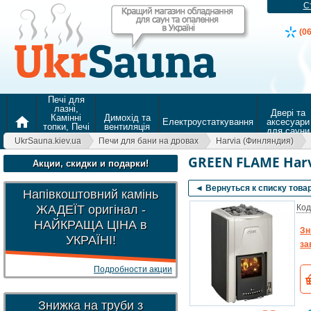
С
(0
Печі для
лазні,
Двері та
Камінні
Димохід та
home
Електроустаткування
аксесуари
топки, Печі
вентиляція
для сауни
для
UkrSauna.kiev.ua
Печи для бани на дровах
Harvia (Финляндия)
опалення
GREEN FLAME Harv
Акции, скидки и подарки!
◄ Вернуться к списку това
Напівкоштовний камінь
ЖАДЕЇТ оригінал -
Код
НАЙКРАЩА ЦІНА в
Зн
УКРАЇНІ!
за
Подробности акции
Знижка на труби з