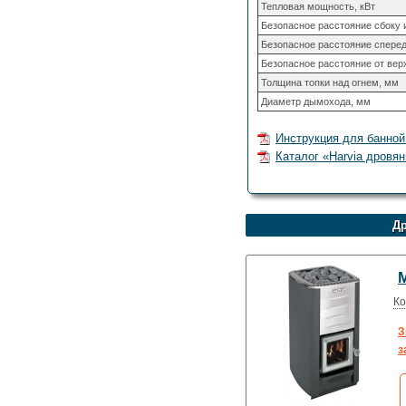
Тепловая мощность, кВт
Безопасное расстояние сбоку 
Безопасное расстояние спере
Безопасное расстояние от верх
Толщина топки над огнем, мм
Диаметр дымохода, мм
Инструкция для банной
Каталог «Harvia дровян
Др
M
Ко
З
з