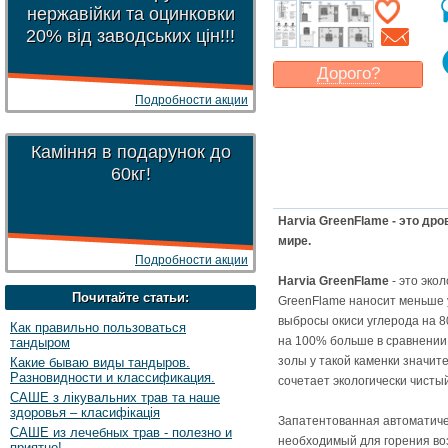
нержавійки та оцинковки
20% від заводських цін!!!
Дорого?
Подробности акции
Какая цена
могла бы
Вас
устроить
?
Указать цену
Каміння в подарунок до
60кг!
Harvia GreenFlame - это др
мире.
Подробности акции
Harvia GreenFlame
- это эко
Почитайте статьи:
GreenFlame наносит меньше 
выбросы окиси углерода на 8
Как правильно пользоваться
на 100% больше в сравнении
тандыром
золы у такой каменки значит
Какие бываю виды тандыров.
Разновидности и классификация.
сочетает экологически чисты
САШЕ з лікувальних трав та наше
здоровья – класифікація
Запатентованная автоматиче
САШЕ из лечебных трав - полезно и
необходимый для горения воз
приятно!