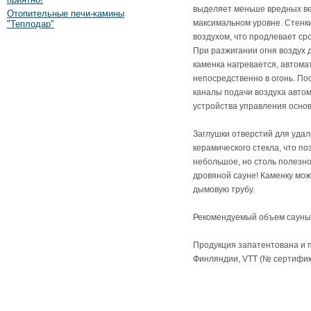
выделяет меньше вредных ве
Отопительные печи-камины
максимальном уровне. Стенк
"Теплодар"
воздухом, что продлевает ср
При разжигании огня воздух д
каменка нагревается, автома
непосредственно в огонь. По
каналы подачи воздуха авто
устройства управления осно
Заглушки отверстий для уда
керамического стекла, что по
небольшое, но столь полезн
дровяной сауне! Каменку мож
дымовую трубу.
Рекомендуемый объем сауны о
Продукция запатентована и 
Финляндии, VTT (№ сертифика