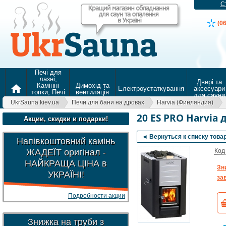
С
(0
Печі для
лазні,
Двері та
Камінні
Димохід та
home
Електроустаткування
аксесуари
топки, Печі
вентиляція
для сауни
для
UkrSauna.kiev.ua
Печи для бани на дровах
Harvia (Финляндия)
опалення
20 ES PRO Harvia 
Акции, скидки и подарки!
◄ Вернуться к списку това
Напівкоштовний камінь
ЖАДЕЇТ оригінал -
Код
НАЙКРАЩА ЦІНА в
Зн
УКРАЇНІ!
зав
Подробности акции
Знижка на труби з