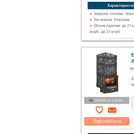
устроит?
Характеристи
Указать цену
Загрузка топлива: Чере
Тип кожуха: Классика
Объем парилки: до 27 м.
м.куб., до 37 м.куб.
Дверца: Со стеклом, П
(каминного типа)
Выход дымохода: Ввер
Топка (материал): Жар
Использование: Для д
Производитель: Harvia
Ко
З
з
Торговаться
Какая цена Вас