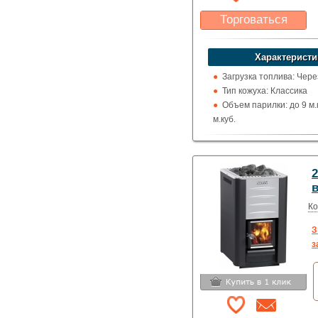
Торговаться
Какая цена Вас
устроит?
Характеристи
Указать цену
Загрузка топлива: Чере
Тип кожуха: Классика
Объем парилки: до 9 м.к
м.куб.
Дверца: Со стеклом
Выход дымохода: Ввер
Топка (материал): Жар
2
Использование: Для д
в
Производитель: Harvia
Ко
З
з