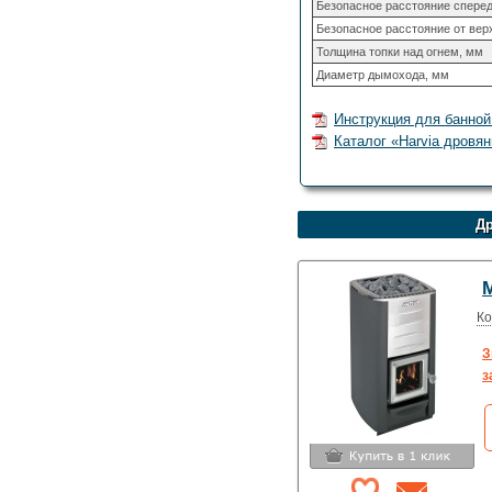
Безопасное расстояние спере
Безопасное расстояние от верх
Толщина топки над огнем, мм
Диаметр дымохода, мм
Инструкция для банной
Каталог «Harvia дровян
Др
M
Ко
З
з