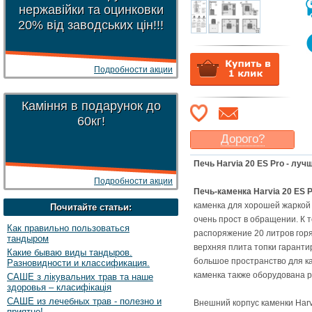
нержавійки та оцинковки
20% від заводських цін!!!
Подробности акции
Каміння в подарунок до
60кг!
Дорого?
Какая цена
могла бы
Печь Harvia 20 ES Pro - лу
Вас
устроить
?
Подробности акции
Указать цену
Печь-каменка Harvia 20 ES 
каменка для хорошей жаркой
Почитайте статьи:
очень прост в обращении. К т
Как правильно пользоваться
распоряжение 20 литров горя
тандыром
верхняя плита топки гаранти
Какие бываю виды тандыров.
большое пространство для ка
Разновидности и классификация.
каменка также оборудована 
САШЕ з лікувальних трав та наше
здоровья – класифікація
САШЕ из лечебных трав - полезно и
Внешний корпус каменки Harv
приятно!