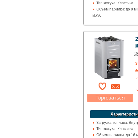
Тип кожуха: Классика
Объем парилки: до 9 м.к
м.куб.
Дверца: Глухая
Выход дымохода: Вверх
назад
2
Топка (материал): Жар
в
Использование: Для д
Производитель: Harvia
Ко
З
з
Торговаться
Какая цена Вас
устроит?
Характеристи
Указать цену
Загрузка топлива: Вну
Тип кожуха: Классика
Объем парилки: до 16 м.