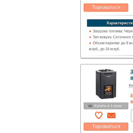
Торговаться
Какая цена Вас
устроит?
Характеристи
Указать цену
Загрузка топлива: Чере
Тип кожуха: Сеточного 
Объем парилки: до 9 м.к
м.куб., до 16 м.куб.
Дверца: Со стеклом
Выход дымохода: Ввер
Топка (материал): Жар
3
Использование: Для д
в
Производитель: Harvia
Ко
З
з
Торговаться