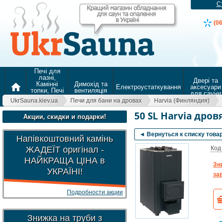
С
(0
Печі для
лазні,
Двері та
Камінні
Димохід та
home
Електроустаткування
аксесуари
топки, Печі
вентиляція
для сауни
для
UkrSauna.kiev.ua
Печи для бани на дровах
Harvia (Финляндия)
опалення
50 SL Harvia дров
Акции, скидки и подарки!
◄ Вернуться к списку това
Напівкоштовний камінь
ЖАДЕЇТ оригінал -
Код
НАЙКРАЩА ЦІНА в
Зн
УКРАЇНІ!
зав
Подробности акции
Знижка на труби з