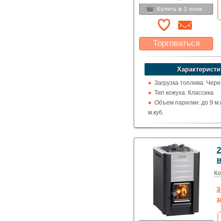
Торговаться
Какая цена Вас
устроит?
Характеристи
Указать цену
Загрузка топлива: Чере
Тип кожуха: Классика
Объем парилки: до 9 м.к
м.куб.
Дверца: Со стеклом
Выход дымохода: Ввер
Топка (материал): Жар
2
Использование: Для д
в
Производитель: Harvia
Ко
З
з