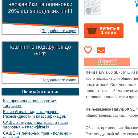
нержавійки та оцинковки
20% від заводських цін!!!
Подробности акции
Каміння в подарунок до
60кг!
Дорого?
Какая цена
могла бы
Печи Harvia 50 SL
- Лучший в
Вас
устроить
?
всего подходит для обществе
Подробности акции
Указать цену
посетителей. Огромное коли
прогреть очень большое пом
Почитайте статьи:
традиционном финском духе -
Как правильно пользоваться
тандыром
Печь-каменка Harvia 50 SL
п
Какие бываю виды тандыров.
общественных саунах. . Корп
Разновидности и классификация.
САШЕ з лікувальних трав та наше
здоровья – класифікація
Область применения: больши
САШЕ из лечебных трав - полезно и
Рекомендуемый объем сауны о
приятно!