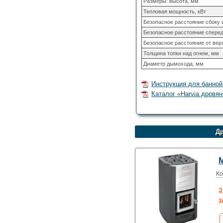
Размеры: высота, мм
Тепловая мощность, кВт
Безопасное расстояние сбоку 
Безопасное расстояние спере
Безопасное расстояние от верх
Толщина топки над огнем, мм
Диаметр дымохода, мм
Инструкция для банной 
Каталог «Harvia дровян
Др
M
Ко
З
з