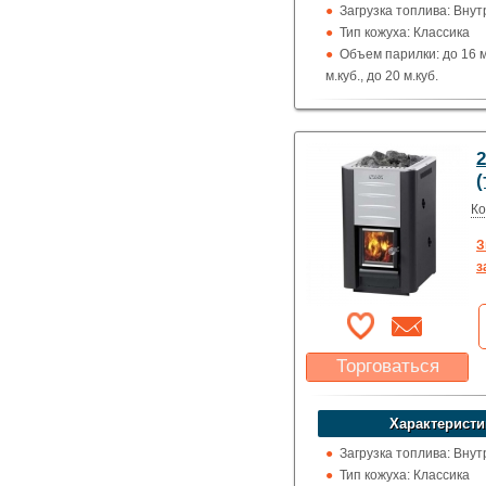
Указать цену
Загрузка топлива: Вну
Тип кожуха: Классика
Объем парилки: до 16 м.
м.куб., до 20 м.куб.
Дверца: Со стеклом
Выход дымохода: Вверх
назад
Топка (материал): Жар
(
Использование: Для до
коммерции
Ко
Производитель: Harvia
З
з
Торговаться
Какая цена Вас
устроит?
Характеристи
Указать цену
Загрузка топлива: Вну
Тип кожуха: Классика