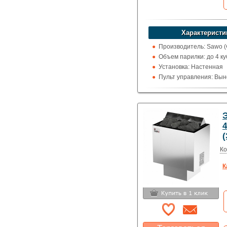
устроит?
Указать цену
Характеристи
Производитель: Sawo 
Объем парилки: до 4 ку
Установка: Настенная
Пульт управления: Вын
100 град.)
Использование: Для д
Тип кожуха: Классика
4
Ко
К