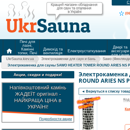
С
(0
Печі для
лазні,
Двері та
Камінні
Димохід та
home
Електроустаткування
аксесуари
топки, Печі
вентиляція
для сауни
для
UkrSauna.kiev.ua
Электрокаменки для саун и бань
Sawo (Финлянди
опалення
Электрокаменка для сауны SAWO HEATER TOWER ROUND ARIES NS P 
Электрокаменка 
Акции, скидки и подарки!
ROUND ARIES NS P
Напівкоштовний камінь
◄ Вернуться к списку това
ЖАДЕЇТ оригінал -
Популярная
НАЙКРАЩА ЦІНА в
Код
модель
УКРАЇНІ!
Ка
Подробности акции