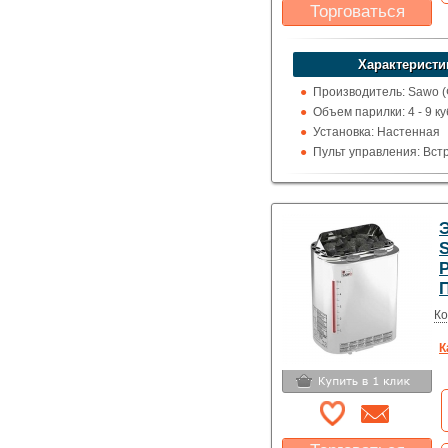
Торговаться
Какая цена Вас
устроит?
Характеристи
Указать цену
Производитель: Sawo 
Объем парилки: 4 - 9 ку
Установка: Настенная
Пульт управления: Вс
Использование: Для д
Тип кожуха: Дизайнерск
талькохлоритом
P
Ко
К