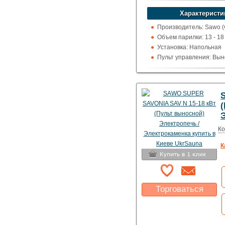
Характеристи
Производитель: Sawo 
Объем парилки: 13 - 18 
Установка: Напольная
Пульт управления: Вын
100 град.)
Использование: Для до
коммерции
Тип кожуха: Классика
Ко
К
Торговаться
Какая цена Вас
устроит?