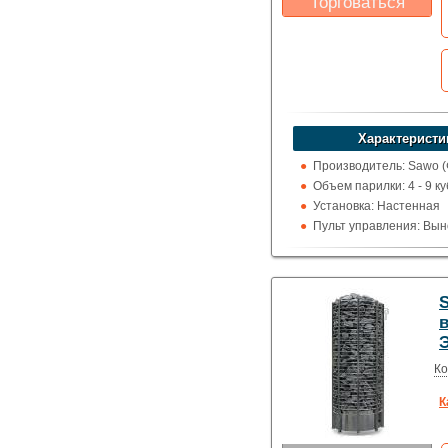
Торговаться
Какая цена Вас
устроит?
Указать цену
Характеристи
Производитель: Sawo 
Объем парилки: 4 - 9 ку
Установка: Настенная
Пульт управления: Вын
100 град.)
Использование: Для д
Нагрев воды: Парогене
(испаритель)
Тип кожуха: Классика
Ко
К