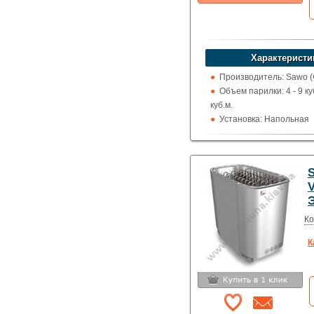
Какая цена Вас
устроит?
Указать цену
Характеристи
Производитель: Sawo 
Объем парилки: 4 - 9 куб
куб.м.
Установка: Напольная
Пульт управления: Вс
Использование: Для д
Тип кожуха: Сеточного 
V
Ко
К