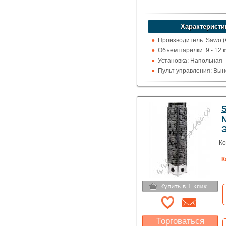
Характеристи
Производитель: Sawo 
Объем парилки: 9 - 12 к
Установка: Напольная
Пульт управления: Вын
100 град.)
Использование: Для до
коммерции
Тип кожуха: Сеточного 
N
Ко
К
Торговаться