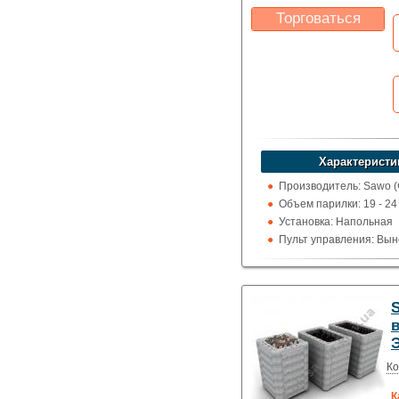
Торговаться
Какая цена Вас
устроит?
Указать цену
Характеристи
Производитель: Sawo 
Объем парилки: 19 - 24 
Установка: Напольная
Пульт управления: Вын
100 град.)
Использование: Для до
коммерции
Тип кожуха: Классика
Ко
К