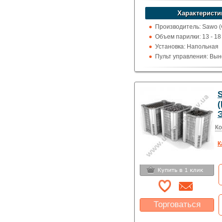
Указать цену
Характеристи
Производитель: Sawo 
Объем парилки: 13 - 18 
Установка: Напольная
Пульт управления: Вын
100 град.)
Использование: Для до
коммерции
Тип кожуха: Классика
Ко
К
Торговаться
Какая цена Вас