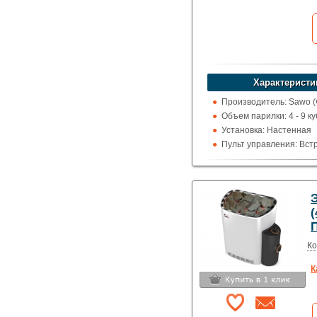
Характеристи
Производитель: Sawo 
Объем парилки: 4 - 9 ку
Установка: Настенная
Пульт управления: Вс
Использование: Для д
Тип кожуха: Классика
(
Ко
К