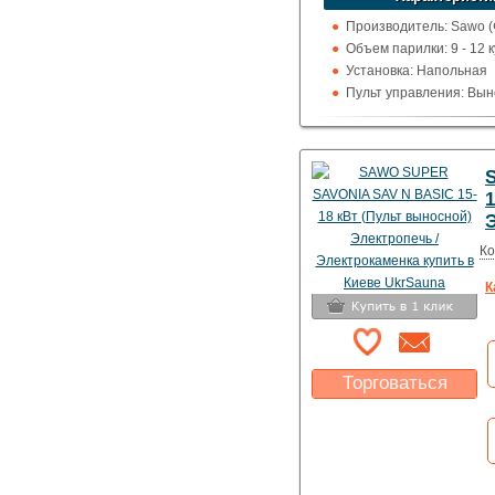
Производитель: Sawo 
Объем парилки: 9 - 12 к
Установка: Напольная
Пульт управления: Вын
100 град.)
Использование: Для д
Тип кожуха: Классика
1
Ко
К
Торговаться
Какая цена Вас
устроит?
Указать цену