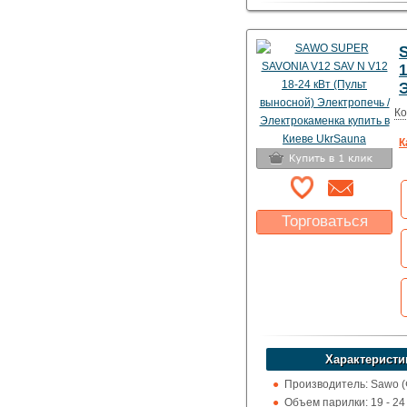
Пульт управления: Вын
100 град.)
Использование: Для до
коммерции
1
Тип кожуха: Дизайнерск
талькохлоритом
Ко
К
Торговаться
Какая цена Вас
устроит?
Указать цену
Характеристи
Производитель: Sawo 
Объем парилки: 19 - 24 