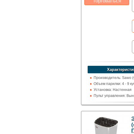
Торговаться
Какая цена Вас
устроит?
Указать цену
Характеристи
Производитель: Sawo 
Объем парилки: 4 - 9 ку
Установка: Настенная
Пульт управления: Вын
100 град.)
Использование: Для д
Тип кожуха: Классика
(