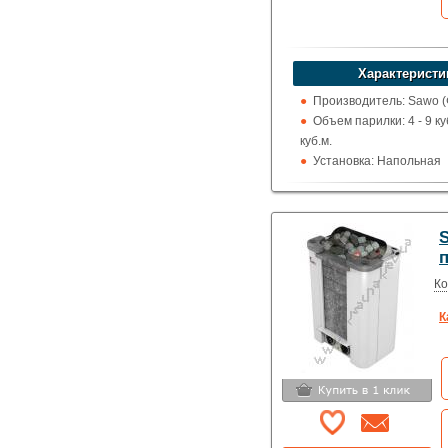
Характеристи
Производитель: Sawo 
Объем парилки: 4 - 9 куб
куб.м.
Установка: Напольная
Пульт управления: Вс
Использование: Для до
коммерции
Тип кожуха: Сеточного 
Ко
К