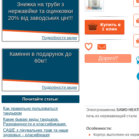
Знижка на труби з
нержавійки та оцинковки
20% від заводських цін!!!
Подробности акции
Каміння в подарунок до
Дорого?
60кг!
Какая цена
могла бы
Вас
устроить
?
Указать цену
Подробности акции
Почитайте статьи:
Как правильно пользоваться
Электрокаменка
SAWO HEAT
тандыром
печь из нержавеющей стали.
Какие бываю виды тандыров.
Разновидности и классификация.
Особенности:
САШЕ з лікувальних трав та наше
здоровья – класифікація
Корпус выполнен из нер