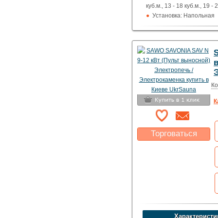
куб.м., 13 - 18 куб.м., 19 - 
Установка: Напольная
Пульт управления: Вын
100 град.)
Использование: Для до
коммерции
Тип кожуха: Сеточного 
Ко
К
Торговаться
Какая цена Вас
устроит?
Указать цену
Характеристи