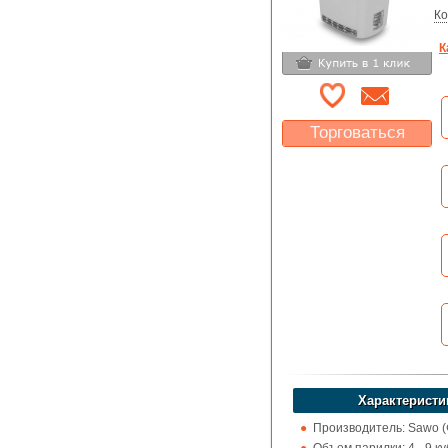
Ко
К
Торговаться
Какая цена Вас
устроит?
Указать цену
Характеристи
Производитель: Sawo 