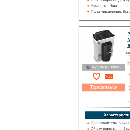
Объем парилки: до 4 ку
Установка: Настенная
Пульт управления: Вс
Использование: Для д
Тип кожуха: Классика
N
Ко
К
Торговаться
Какая цена Вас
устроит?
Указать цену
Характеристи
Производитель: Sawo 
Объем парилки: до 4 ку