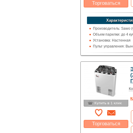
Торговаться
Какая цена Вас
устроит?
Характеристи
Указать цену
Производитель: Sawo 
Объем парилки: до 4 ку
Установка: Настенная
Пульт управления: Вын
100 град.)
Использование: Для д
Тип кожуха: Классика
(
Ко
К
Торговаться
Какая цена Вас