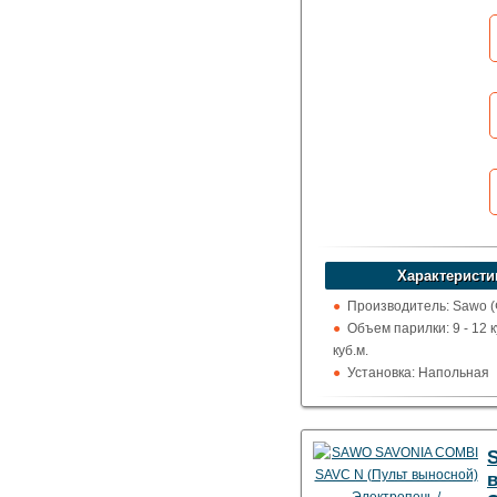
устроит?
Указать цену
Характеристи
Производитель: Sawo 
Объем парилки: 9 - 12 ку
куб.м.
Установка: Напольная
Пульт управления: Вын
100 град.)
Использование: Для до
коммерции
Тип кожуха: Дизайнерск