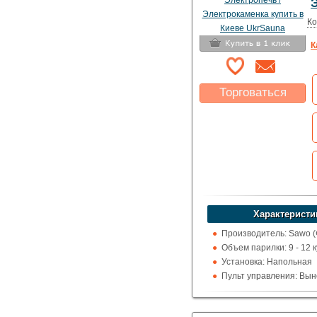
талькохлоритом
Ко
К
Торговаться
Какая цена Вас
устроит?
Указать цену
Характеристи
Производитель: Sawo 
Объем парилки: 9 - 12 к
Установка: Напольная
Пульт управления: Вын
100 град.)
Использование: Для д