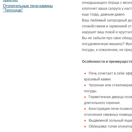
огнедышащего борща с мозгов
Отопительные печи-камины
хлопочет ваша супруга у нас
"Теплодар"
еще тогда, давным-давно.
Ваш любимый загородный до
спокойствием и гармонией от
нарушит ваш покой и хруста
Вы не забыли про свое обещ
посудомоечную машину? Фун
посуды, к сожалению, не пре
Особенности и преимуществ
Печь сочетает в себе эф
красивый камин.
Чугунная или стеклокера
посуды.
Герметичная дверца позв
длительного горения.
Конструкция печи позвол
отопления смежных помеще
Выдвижной зольный ящик 
Облицовка топки огнеупо