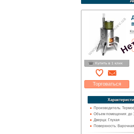
Д
Нет
Ко
Торговаться
Какая цена Вас
устроит?
Характеристи
Указать цену
Производитель: Термоф
Объем помещения: до 1
Дверца: Глухая
Поверхность: Варочна
Кожух: Металлический