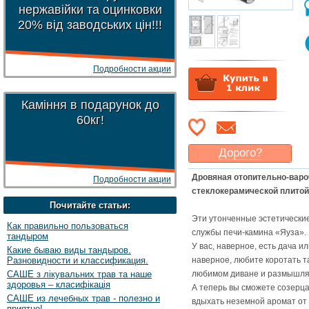
нержавійки та оцинковки
20% від заводських цін!!!
Подробности акции
Каміння в подарунок до
60кг!
Дорого?
Какая цена
могла бы
Дровяная отопительно-варо
Подробности акции
Вас
устроить
?
стеклокерамической плито
Указать цену
Почитайте статьи:
Эти утонченные эстетические
Как правильно пользоваться
службы печи-камина «Яуза».
тандыром
У вас, наверное, есть дача и
Какие бываю виды тандыров.
Разновидности и классификация.
наверное, любите коротать та
САШЕ з лікувальних трав та наше
любимом диване и размышля
здоровья – класифікація
А теперь вы сможете созерцат
САШЕ из лечебных трав - полезно и
вдыхать неземной аромат от
приятно!