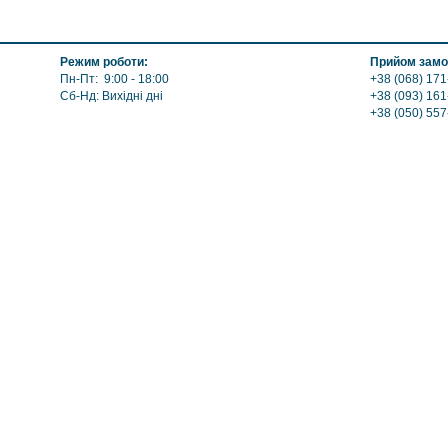
Обогрев: Воздушный
Выход дымохода: Ввер
Топливо: Дрова
Режим роботи:
Прийом замо
Шибер (Кагла): Нет
Пн-Пт: 9:00 - 18:00
+38 (068) 171
Сб-Нд: Вихідні дні
+38 (093) 161
+38 (050) 55