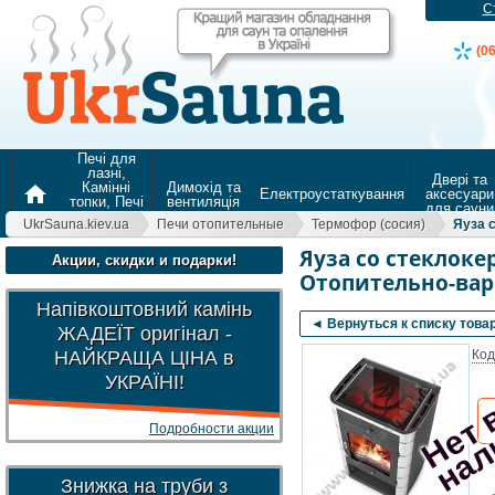
С
(0
Печі для
лазні,
Двері та
Камінні
Димохід та
home
Електроустаткування
аксесуари
топки, Печі
вентиляція
для сауни
для
UkrSauna.kiev.ua
Печи отопительные
Термофор (сосия)
Яуза 
опалення
Яуза со стеклок
Акции, скидки и подарки!
Отопительно-вар
Напівкоштовний камінь
◄ Вернуться к списку това
ЖАДЕЇТ оригінал -
НАЙКРАЩА ЦІНА в
Код
УКРАЇНІ!
Подробности акции
Знижка на труби з