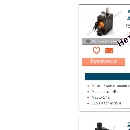
Топка (материал): Нер
Обогрев: Воздушный
Нет
Выход дымохода: Ввер
Топливо: Дрова
Шибер (Кагла): Нет
Ко
Торговаться
Какая цена Вас
устроит?
Указать цену
Макс. объем отаплива
Мощность 4 кВт
Масса 17 кг
Объем топки 35 л