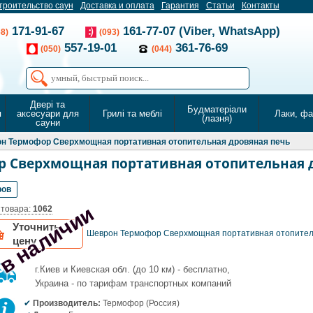
троительство саун
Доставка и оплата
Гарантия
Статьи
Контакты
171-91-67
161-77-07 (Viber, WhatsApp)
68)
(093)
557-19-01
361-76-69
(050)
(044)
Двері та
Будматеріали
я
аксесуари для
Грилі та меблі
Лаки, ф
(лазня)
сауни
н Термофор Сверхмощная портативная отопительная дровяная печь
 Сверхмощная портативная отопительная 
ров
 в наличии
 товара:
1062
Уточнить
Шеврон Термофор Сверхмощная портативная отопител
цену
г.Киев и Киевская обл. (до 10 км) - бесплатно,
Украина - по тарифам транспортных компаний
Производитель:
Термофор (Россия)