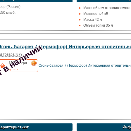
ор (Россия)
Макс. объем отапливаемого
50 м.куб.
Мощность 6 кВт
Масса 42 кг
я
Объем топки 35 л
жавейка
 в наличии
Огонь-батарея 7 (Термофор) Интерьерная отопительн
, Назад
д товара: 879
15850
грн
Огонь-батарея 7 (Термофор) Интерьерная отопительн
купить
Характеристики:
Инф