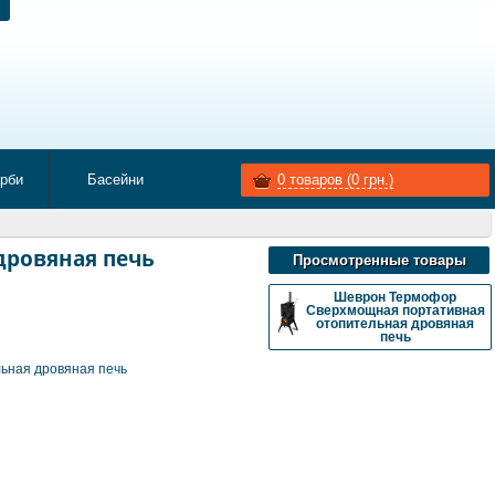
арби
Басейни
0
товаров (
0
грн.)
дровяная печь
Просмотренные товары
Шеврон Термофор
Сверхмощная портативная
отопительная дровяная
печь
ьная дровяная печь