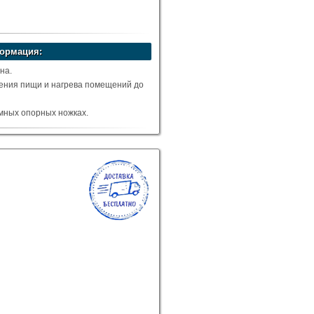
ормация:
на.
ения пищи и нагрева помещений до
мных опорных ножках.
охода в количестве 4-х штук
мм.