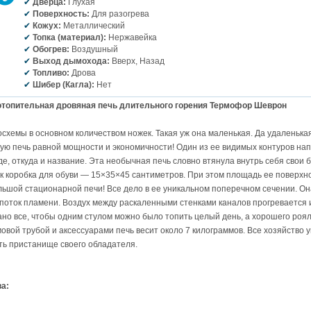
Дверца:
Глухая
Поверхность:
Для разогрева
Кожух:
Металлический
Топка (материал):
Нержавейка
Обогрев:
Воздушный
Выход дымохода:
Вверх, Назад
Топливо:
Дрова
Шибер (Кагла):
Нет
топительная дровяная печь длительного горения Термофор Шеврон
осхемы в основном количеством ножек. Такая уж она маленькая. Да удаленька
ю печь равной мощности и экономичности! Один из ее видимых контуров н
, откуда и название. Эта необычная печь словно втянула внутрь себя свои 
ак коробка для обуви — 15×35×45 сантиметров. При этом площадь ее поверхно
льшой стационарной печи! Все дело в ее уникальном поперечном сечении. Он
поток пламени. Воздух между раскаленными стенками каналов прогревается и
но все, чтобы одним стулом можно было топить целый день, а хорошего роял
вой трубой и аксессуарами печь весит около 7 килограммов. Все хозяйство 
ть пристанище своего обладателя.
а: