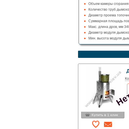
Объем камеры сгорания,
Количество труб дымоход
Диаметр проема топочно
Суммарная площадь повер
Макс. длина дров, мм 34
Диаметр модуля дымохо
Мин. высота модуля дым
Нет
Ко