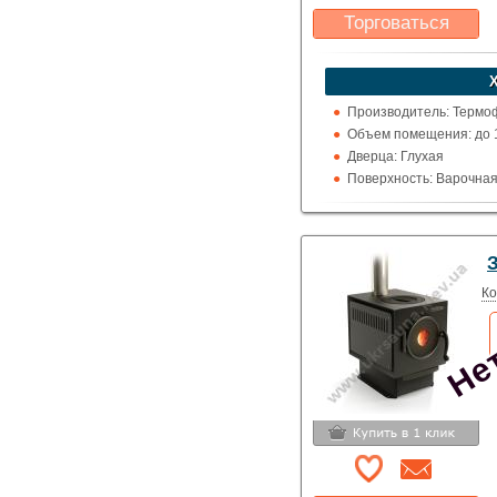
Торговаться
Какая цена Вас
устроит?
Указать цену
Производитель: Термоф
Объем помещения: до 1
Дверца: Глухая
Поверхность: Варочна
Кожух: Металлический
Топка (материал): Нер
Обогрев: Воздушный
Нет
Выход дымохода: Ввер
Топливо: Дрова
Ко
Шибер (Кагла): Нет