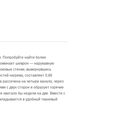
я. Попробуйте найти более
апоминает шеврон — нарукавную
боковые стенки, вывернувшись
стей нагрева, составляет 0,86
а рассечена на четыре канала, через
ми с двух сторон и образует горячие
я хватало бы недели на две. Вместе с
укладывается в удобный тканевый