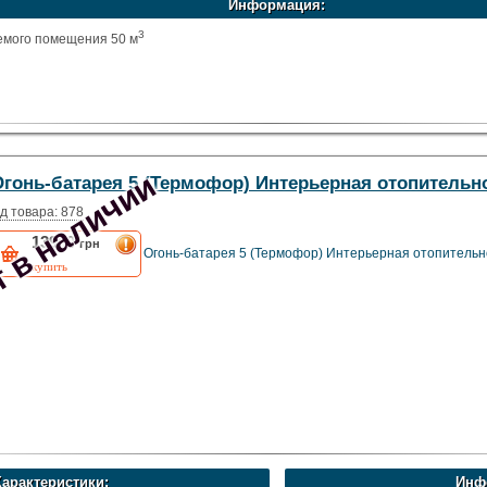
Информация:
3
емого помещения 50 м
 в наличии
Огонь-батарея 5 (Термофор) Интерьерная отопительн
д товара: 878
13950
грн
Огонь-батарея 5 (Термофор) Интерьерная отопительн
купить
Характеристики:
Инф