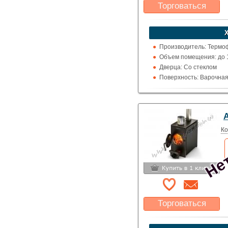
Торговаться
Какая цена Вас
устроит?
Указать цену
Производитель: Термоф
Объем помещения: до 1
Дверца: Со стеклом
Поверхность: Варочна
Кожух: Металлический
Топка (материал): Нер
Обогрев: Воздушный
Нет
Выход дымохода: Ввер
Топливо: Дрова
Ко
Шибер (Кагла): Нет
Торговаться
Какая цена Вас
устроит?