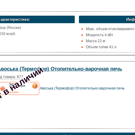
Характеристики:
Инф
ор (Россия)
Макс. объем отапливаемого
50 м.куб.
Мощность 4 кВт
Масса 22 кг
я
Объем топки 41 л
жавейка
 в наличии
Авоська (Термофор) Отопительно-варочная печь
х
д товара: 877
7650
грн
Авоська (Термофор) Отопительно-варочная печь
купить