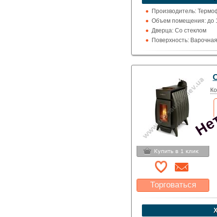
Указать цену
Производитель: Термоф
Объем помещения: до 1
Дверца: Со стеклом
Поверхность: Варочна
Кожух: Металлический
Топка (материал): Нер
Обогрев: Воздушный
Нет
Выход дымохода: Вверх
Топливо: Дрова
Ко
Шибер (Кагла): Есть
Торговаться
Какая цена Вас
устроит?