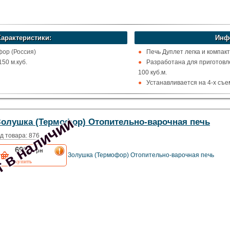
Характеристики:
Инф
ор (Россия)
Печь Дуплет легка и компакт
50 м.куб.
Разработана для приготовл
100 куб.м.
я
Устанавливается на 4-х съе
Комплектуется модулями дым
жавейка
диаметром 65 мм, длиной 280 
 в наличии
Золушка (Термофор) Отопительно-варочная печь
х
д товара: 876
6900
грн
Золушка (Термофор) Отопительно-варочная печь
купить