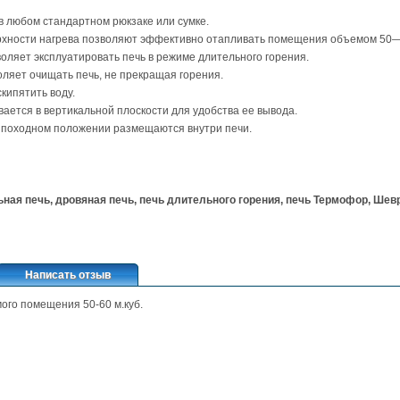
в любом стандартном рюкзаке или сумке.
хности нагрева позволяют эффективно отапливать помещения объемом 50—6
оляет эксплуатировать печь в режиме длительного горения.
ляет очищать печь, не прекращая горения.
кипятить воду.
ается в вертикальной плоскости для удобства ее вывода.
 походном положении размещаются внутри печи.
ьная печь, дровяная печь, печь длительного горения, печь Термофор, Шев
Написать отзыв
ого помещения 50-60 м.куб.