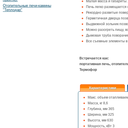
Малая масса и габариты.
Отопительные печи-камины
Печь легко размещается 
"Теплодар"
Рекордно развитые повер
Герметичная дверца позв
Выдвижной зольник позво
Можно разогреть пищу, вс
Дымовая труба поворачив
Все съемные элементы в
Встречается как:
портативная печь, отопител
Термофор
Характеристики
Макс. объем отапливаем
Масса, кг 8,6
Глубина, мм 365
Ширина, мм 325
Высота, мм 630
Мощность, кВт 3