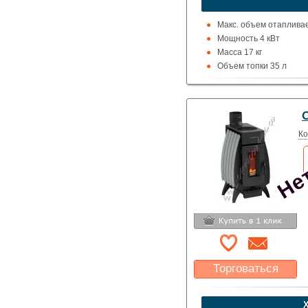
Указать цену
Макс. объем отаплива
Мощность 4 кВт
Масса 17 кг
Объем топки 35 л
Нет
Ко
Торговаться
Какая цена Вас
устроит?