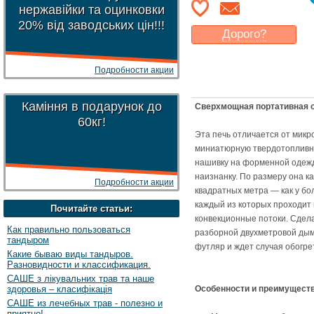
нержавійки та оцинковки
20% від заводських цін!!!
Дорого?
Какая цена
могла бы
Вас
устроить
?
Подробности акции
Указать цену
Каміння в подарунок до
Сверхмощная портативная о
60кг!
Эта печь отличается от микр
миниатюрную твердотопливну
нашивку на форменной одежде
наизнанку. По размеру она к
Подробности акции
квадратных метра — как у бо
каждый из которых проходит 
Почитайте статьи:
конвекционные потоки. Сдела
Как правильно пользоваться
разборной двухметровой дымо
тандыром
футляр и ждет случая обогре
Какие бываю виды тандыров.
Разновидности и классификация.
САШЕ з лікувальних трав та наше
здоровья – класифікація
Особенности и преимуществ
САШЕ из лечебных трав - полезно и
приятно!