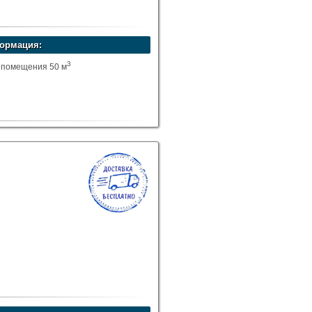
ормация:
3
 помещения 50 м