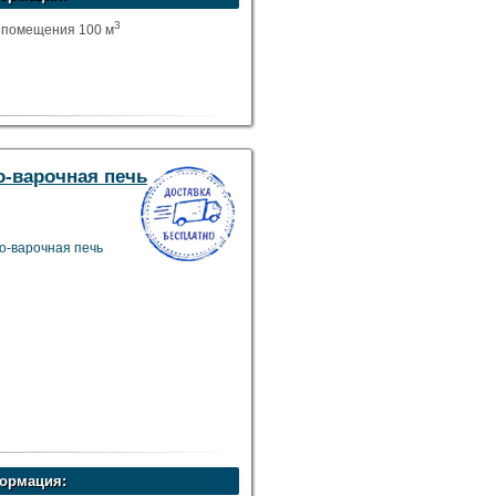
3
 помещения 100 м
о-варочная печь
о-варочная печь
ормация: