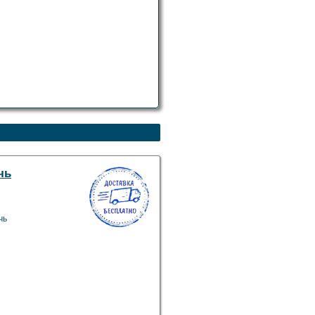
чь
чь