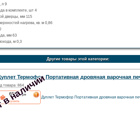
 л 9
а в комплекте, шт 4
й дверцы, мм 115
хностей нагрева, кв. м 0,86
0
да, мм 63
охода, м 0,3
Другие товары этой категории:
 в наличии
Дуплет Термофор Портативная дровяная варочная пе
д товара: 864
6500
грн
Дуплет Термофор Портативная дровяная варочная пе
купить