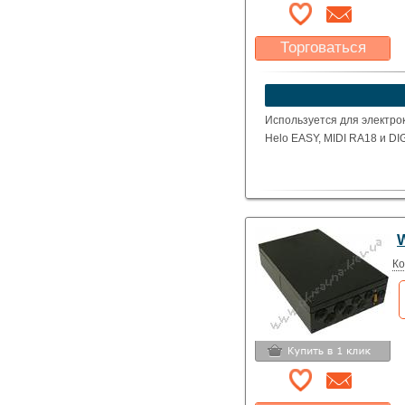
Торговаться
Какая цена Вас
устроит?
Указать цену
Используется для электрок
Helo EASY, MIDI RA18 и DIG
W
Ко