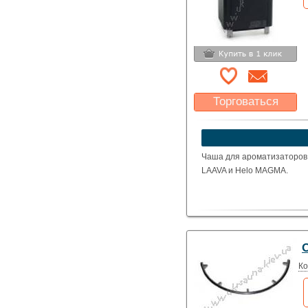
Торговаться
Какая цена Вас
устроит?
Указать цену
Чаша для ароматизаторов 
LAAVA и Helo MAGMA.
Ко