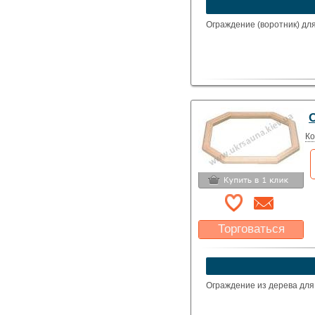
Указать цену
Ограждение (воротник) для
Ко
Торговаться
Какая цена Вас
устроит?
Указать цену
Ограждение из дерева для