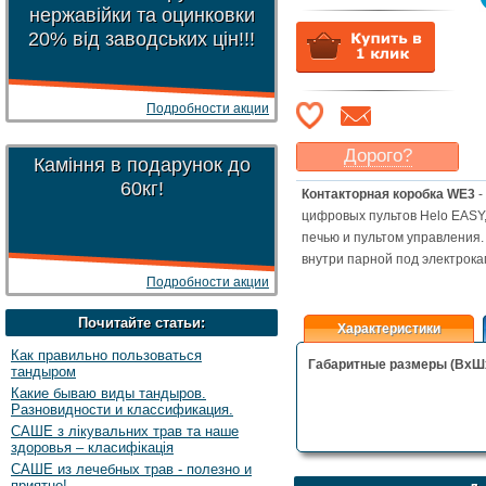
нержавійки та оцинковки
20% від заводських цін!!!
Подробности акции
Дорого?
Каміння в подарунок до
Какая цена
могла бы
60кг!
Контакторная коробка WE3
-
Вас
устроить
?
цифровых пультов Helo EASY,
Указать цену
печью и пультом управления.
внутри парной под электрока
Подробности акции
Почитайте статьи:
Характеристики
Как правильно пользоваться
Габаритные размеры (ВxШxГ
тандыром
Какие бываю виды тандыров.
Разновидности и классификация.
САШЕ з лікувальних трав та наше
здоровья – класифікація
САШЕ из лечебных трав - полезно и
приятно!