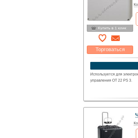
Ко
Торговаться
Какая цена Вас
устроит?
Указать цену
Используется для электро
управления OT 22 PS 3.
Ко