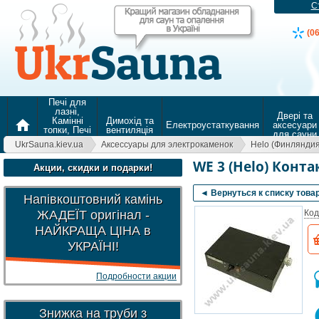
С
(0
Печі для
лазні,
Двері та
Камінні
Димохід та
home
Електроустаткування
аксесуари
топки, Печі
вентиляція
для сауни
для
UkrSauna.kiev.ua
Аксессуары для электрокаменок
Helo (Финляндия
опалення
WE 3 (Helo) Конт
Акции, скидки и подарки!
◄ Вернуться к списку това
Напівкоштовний камінь
ЖАДЕЇТ оригінал -
Код
НАЙКРАЩА ЦІНА в
УКРАЇНІ!
Подробности акции
Знижка на труби з