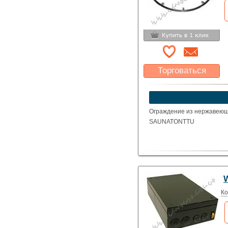
Торговаться
Какая цена Вас
устроит?
Указать цену
Ограждение из нержавеющ
SAUNATONTTU
W
Ко