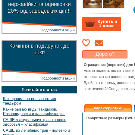
нержавійки та оцинковки
20% від заводських цін!!!
Подробности акции
Каміння в подарунок до
60кг!
Дорого?
Какая цена
могла бы
Ограждение (воротник) для 
Вас
устроить
?
можно поднять полок выше и 
Указать цену
от печи, так как данное огра
Подробности акции
Вдобавок ко всему, данное ог
эстетический! Оно делает са
Почитайте статьи:
Как правильно пользоваться
тандыром
Характеристики
Какие бываю виды тандыров.
Разновидности и классификация.
Габаритные размеры (ВxШx
САШЕ з лікувальних трав та наше
здоровья – класифікація
САШЕ из лечебных трав - полезно и
приятно!