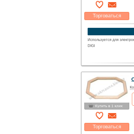
Торговаться
Какая цена Вас
устроит?
Указать цену
Используется для электрок
DIGI
Ко
Торговаться