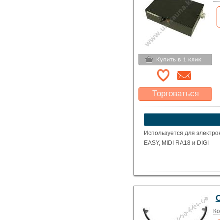
Торговаться
Какая цена Вас
устроит?
Указать цену
Используется для электро
EASY, MIDI RA18 и DIGI
Ко