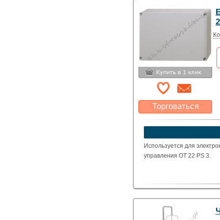
2
Ко
Торговаться
Какая цена Вас
устроит?
Указать цену
Используется для электро
управления OT 22 PS 3.