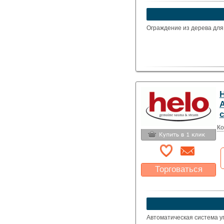
Какая цена Вас
устроит?
Указать цену
Ограждение из дерева для
H
Ко
Торговаться
Какая цена Вас
устроит?
Указать цену
Автоматическая система 