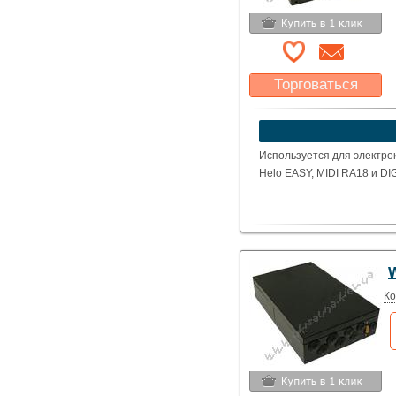
Торговаться
Какая цена Вас
устроит?
Указать цену
Используется для электрок
Helo EASY, MIDI RA18 и DIG
W
Ко