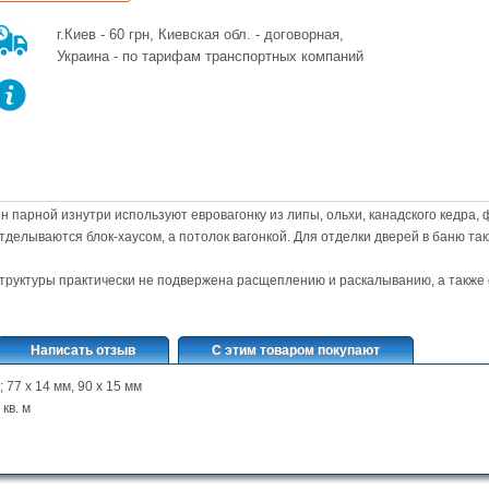
г.Киев - 60 грн, Киевская обл. - договорная,
Украина - по тарифам транспортных компаний
ен парной изнутри используют евровагонку из липы, ольхи, канадского кедра
отделываются блок-хаусом, а потолок вагонкой. Для отделки дверей в баню т
структуры практически не подвержена расщеплению и раскалыванию, а также 
Написать отзыв
С этим товаром покупают
; 77 х 14 мм, 90 х 15 мм
 кв. м