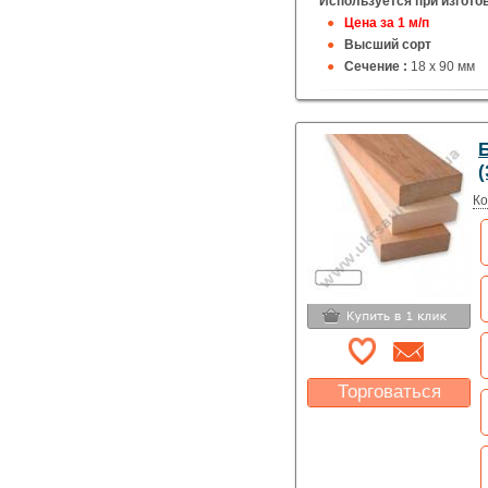
Используется при изготов
Цена за 1 м/п
Высший сорт
Сечение :
18 х 90 мм
Б
(
Ко
Торговаться
Какая цена Вас
устроит?
Указать цену