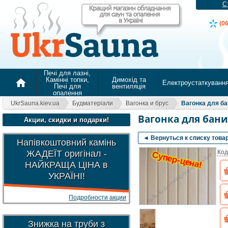
С
(0
Печі для лазні,
Камінні топки,
Димохід та
home
Електроустаткуванн
Печі для
вентиляція
опалення
UkrSauna.kiev.ua
Будматеріали
Вагонка и брус
Вагонка для ба
Вагонка для бани
Акции, скидки и подарки!
◄ Вернуться к списку това
Напівкоштовний камінь
ЖАДЕЇТ оригінал -
Код
Супер-цена!
НАЙКРАЩА ЦІНА в
УКРАЇНІ!
Подробности акции
Знижка на труби з