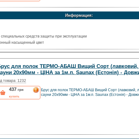
Информация:
т специальных средств защиты при эксплуатации
тонный насыщенный цвет
при любой влажности (можно не бояться потопа, не разбухает даже после дл
есени
 ухода
Брус для полок ТЕРМО-АБАШ Вищий Сорт (лавковий, л
 на 20-25% чем у обычно высушенной древесины (поэтому в парной сохраня
ауни 20х90мм - ЦІНА за 1м.п. Saunax (Естонія) - Довжи
д товара: 1232
437
грн
Брус для полок ТЕРМО-АБАШ Вищий Сорт (лавковий, ле
сауни 20х90мм - ЦІНА за 1м.п. Saunax (Естонія) - Довжи
купить