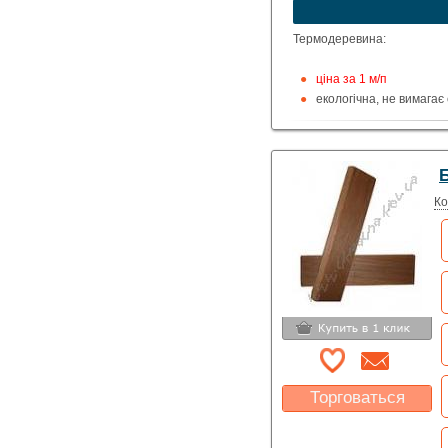
устроит?
Указать цену
Термодеревина:
ціна за 1 м/п
екологічна, не вимагає 
має гарний однотонний
стабільна геометрія за
стійка до грибків та пл
вимагає мінімального 
теплопровідність нижче
Ко
нагріваються).
Торговаться
Какая цена Вас
устроит?