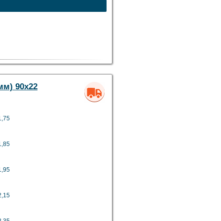
лого впливу води)
мм) 90х22
льше тепла і полиці сильно не
1,75
1,85
1,95
2,15