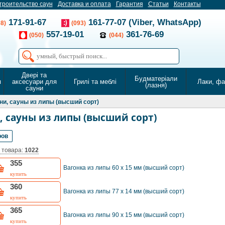
троительство саун
Доставка и оплата
Гарантия
Статьи
Контакты
171-91-67
161-77-07 (Viber, WhatsApp)
68)
(093)
557-19-01
361-76-69
(050)
(044)
Двері та
Будматеріали
я
аксесуари для
Грилі та меблі
Лаки, ф
(лазня)
сауни
ни, сауны из липы (высший сорт)
, сауны из липы (высший сорт)
ров
 товара:
1022
355
Вагонка из липы 60 х 15 мм (высший сорт)
купить
360
Вагонка из липы 77 х 14 мм (высший сорт)
купить
365
Вагонка из липы 90 х 15 мм (высший сорт)
купить