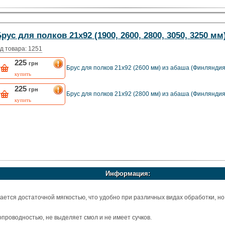
при любой влажности (можно не бояться потопа, не разбухает даже после дл
есени
 ухода
рус для полков 21х92 (1900, 2600, 2800, 3050, 3250 м
 на 20-25% чем у обычно высушенной древесины (поэтому в парной сохраня
д товара: 1251
225
грн
Брус для полков 21х92 (2600 мм) из абаша (Финляндия
купить
225
грн
Брус для полков 21х92 (2800 мм) из абаша (Финляндия
купить
Информация:
ется достаточной мягкостью, что удобно при различных видах обработки, но
проводностью, не выделяет смол и не имеет сучков.