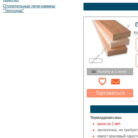
Отопительные печи-камины
"Теплодар"
П
Ко
Торговаться
Какая цена Вас
устроит?
Указать цену
Термодревесина:
цена за 1 м/п
экологична, не требуе
имеет красивый одно