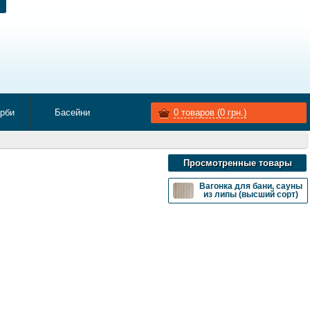
арби
Басейни
0
товаров (
0
грн.)
Просмотренные товары
Вагонка для бани, сауны
из липы (высший сорт)