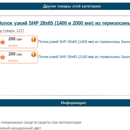
Другие товары этой категории:
олок узкий SHP 28x65 (1400 и 2000 мм) из термоосин
д товара: 1227
200
грн
Полок узкий SHP 28x65 (1400 мм) из термоосины Saun
купить
200
грн
Полок узкий SHP 28x65 (2100 мм) из термоосины Saun
купить
Информация:
т специальных средств защиты при эксплуатации
тонный насыщенный цвет