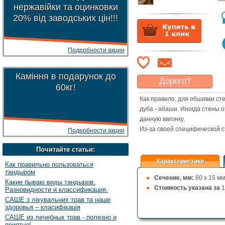
нержавійки та оцинковки
20% від заводських цін!!!
Подробности акции
Каміння в подарунок до
Дорого?
60кг!
Какая цена
могла бы
Как правило, для обшивки ст
Вас
устроить
?
дуба - абаши. Иногда стены 
Указать цену
данную вагонку.
Из-за своей специфической 
Подробности акции
Почитайте статьи:
Характеристики
Как правильно пользоваться
тандыром
Сечение, мм:
60 х 15 мм
Какие бываю виды тандыров.
Стоимость указана за
1
Разновидности и классификация.
САШЕ з лікувальних трав та наше
здоровья – класифікація
САШЕ из лечебных трав - полезно и
приятно!