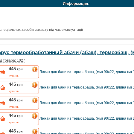
Информация:
спеціальних засобів захисту під час експлуатації
 насичений колір
 будь-якої вологості (можна не боятися потопу, не розбухає навіть після трива
існяви
Брус термообработанный абачи (абаш), термоабаш, (
догляду
 на 30-35% ніж у зазвичай висушеної деревини (тому в парній зберігається бі
д товара: 1027
445
грн
Лежак для бани из термоабаша, (мм) 90х22, длина (м) 
купить
445
грн
Лежак для бани из термоабаша, (мм) 90х22, длина (м) 
купить
445
грн
Лежак для бани из термоабаша, (мм) 90х22, длина (м) 
купить
445
грн
Лежак для бани из термоабаша, (мм) 90х22, длина (м) 
купить
445
грн