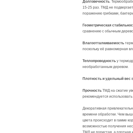
Долговечность
. Термообраб
15-25 раз. ТМД не подвергае
поражению грибками, бактер
Геометрическая стабильнос
сравнению с обычным деревом
Влагоотталкиваемость
терм
поскольку её равномерная вла
Теплопроводность
у термодр
необработанным деревом.
Плотность и удельный вес
в
Прочность
ТМД на сжатие ув
рекомендуется использовать 
Декоративная привлекательн
времени обработки. Чем выш
цвета происходит в гамме ко
возможностью получения нес
ТМД не пористая, а плотная и