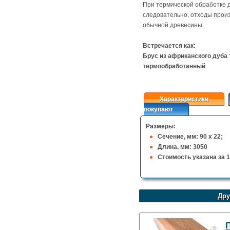
При термической обработке 
следовательно, отходы произ
обычной древесины.
Встречается как:
Брус
из африканского дуба
термообработанный
Характеристики
покупают
Размеры:
Сечение, мм: 90 х 22;
Длина, мм: 3050
Стоимость указана за
1
Дру
П