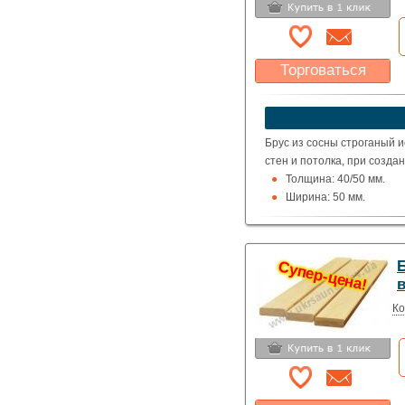
Торговаться
Какая цена Вас
устроит?
Указать цену
Брус из сосны строганый и
стен и потолка, при созд
Толщина: 40/50 мм.
Ширина: 50 мм.
Цена указана за 1 мет
Супер-цена!
Ко