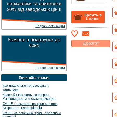
нержавійки та оцинковки
20% від заводських цін!!!
Подробности акции
Каміння в подарунок до
Дорого?
60кг!
Какая цена
могла бы
Вас
устроить
?
Указать цену
Подробности акции
Почитайте статьи:
Как правильно пользоваться
тандыром
Какие бываю виды тандыров.
Разновидности и классификация.
САШЕ з лікувальних трав та наше
здоровья – класифікація
САШЕ из лечебных трав - полезно и
приятно!