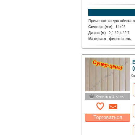
Применяется для обивки жи
Сечение (мм)
- 14х95
Длина (м)
- 2,1 / 2,4 / 2,7
Материал
- финская ель
Рабочая ширина (мм)
- 86
Супер-цена!
Ко
Торговаться
Какая цена Вас
устроит?