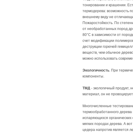
тонировании и крашении. Ест
термодерева: возможность п
внешнему виду не отличающий
Пожаростойкость. По степен
от необработанных пород др
80°С в зависимости от пород
счет модификации полимеров
деструкции горючей гемицел
веществ, чем обычное дерев
можно использовать соврем
Экологичность
. При термич
компоненты.
ТМД
- экологичный продукт, 
материал, он не провоцирует
Многочисленные тестировани
термообработанного дерева 
испаряющихся органических 
мягких породах дерева. А во
цедера напротив является л