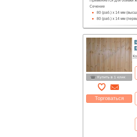
Применяется для обивки жи
Сечение
80 (раб.) х 14 мм (выс
80 (раб.) х 14 мм (перв
Е
Ко
Торговаться
Какая цена Вас
устроит?
Указать цену