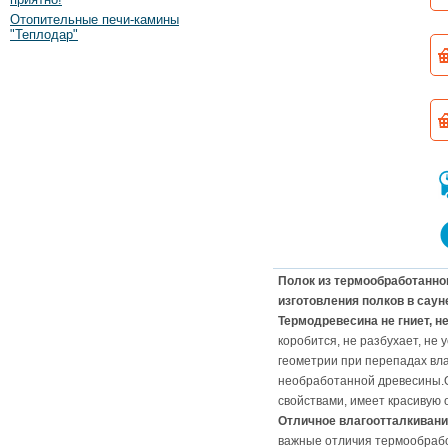
Отопительные печи-камины
"Теплодар"
Полок из термообработанно
изготовления полков в сауне
Термодревесина не гниет, н
коробится, не разбухает, не
геометрии при перепадах вла
необработанной древесины.
свойствами, имеет красивую 
Отличное влагоотталкиван
важные отличия термообраб