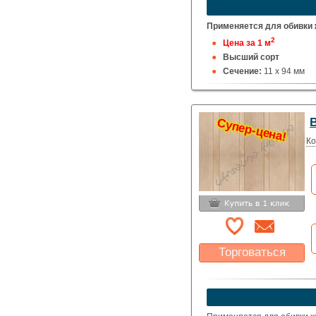
Применяется для обивки ж
2
Цена за 1 м
Высший сорт
Сечение:
11 х 94 мм
В
Супер-цена!
Ко
Торговаться
Какая цена Вас
устроит?
Указать цену