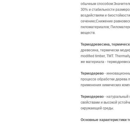
обычным способом:Значител
30% и стабильности размер
воздействиям и биостойкост
сечению;Снижение равновес
пиломатериалов; Пиломатери
веществ.
Термодревесина, термическ
древесина, термически моди
modified timber, TMT. Thermal
же материала - термодревес
Термодерево
- инновационны
процессе обработки дерева п
применения химических комп
Термодерево
- натуральный 
свойствами и высокой устой
окружающей среды.
Основные характеристики т