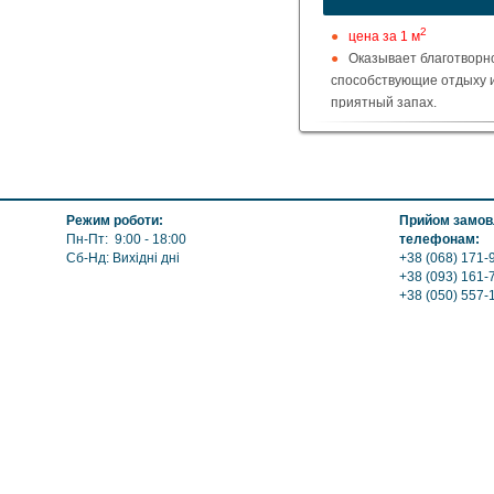
2
цена за 1 м
Оказывает благотворно
способствующие отдыху и
приятный запах.
Вагонка из красного ка
выдерживает повышенную
Режим роботи:
Прийом замовл
Пн-Пт: 9:00 - 18:00
телефонам:
Сб-Нд: Вихідні дні
+38 (068) 171-
+38 (093) 161-
+38 (050) 557-