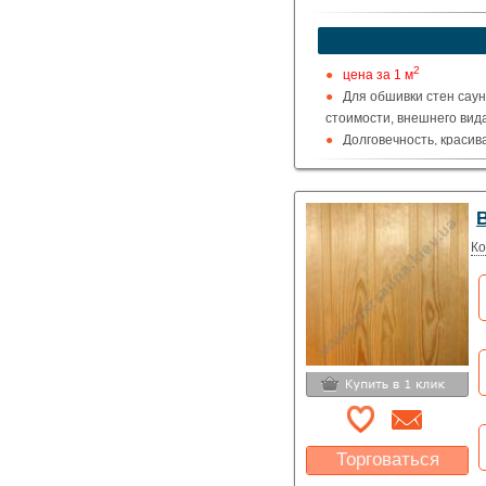
Указать цену
2
цена за 1 м
Для обшивки стен саун
стоимости, внешнего вида
Долговечность, красива
хвои, благотворно влияю
Ко
Торговаться