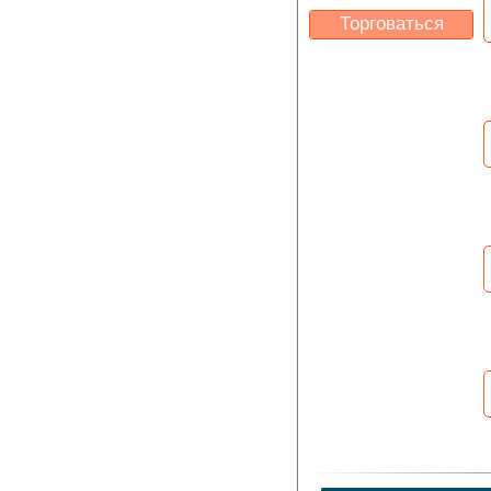
Торговаться
Какая цена Вас
устроит?
Указать цену