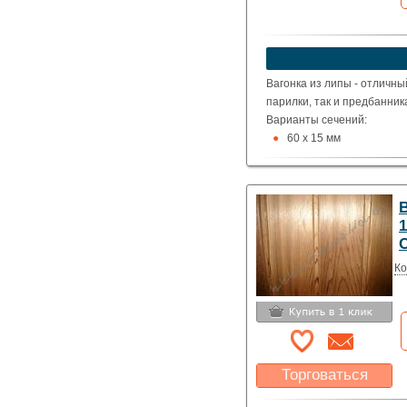
Указать цену
Вагонка из липы - отличны
парилки, так и предбанник
Варианты сечений:
60 х 15 мм
77 х 14 мм
90 х 15 мм
Ко
Торговаться
Какая цена Вас