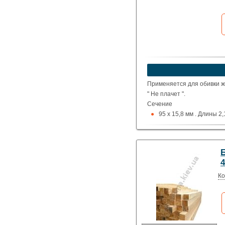
Какая цена Вас
устроит?
Указать цену
Применяется для обивки жи
" Не плачет ".
Сечение
95 х 15,8 мм . Длины 2,1
95 х 15,8 мм рифленый
Продажа только пачка
Стоимость указана за
Ко