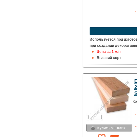
Используется при изготов
при создании декоративн
Цена за 1 м/п
Высший сорт
Сечение :
18 х 90 мм
Б
2
S
Ко