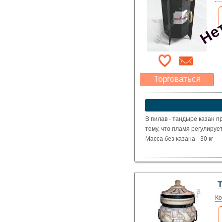
Нет
Торговаться
Какая цена Вас
устроит?
Указать цену
В пилав - тандыре казан п
тому, что пламя регулиру
Масса без казана - 30 кг
Ко