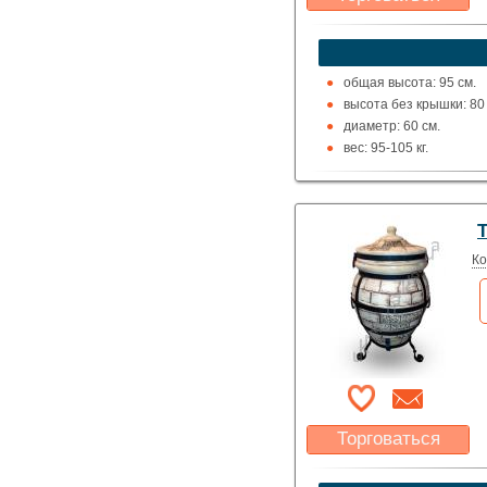
Какая цена Вас
устроит?
Указать цену
общая высота: 95 см.
высота без крышки: 80 
диаметр: 60 см.
вес: 95-105 кг.
Ко
Торговаться
Какая цена Вас
устроит?