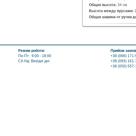
Общая высота:
34 см
Высота между ярусами:
Общая ширина от ручки до
Длина выноса ручки:
14 с
Диаметр сетки:
26 см
Режим роботи:
Прийом замов
Пн-Пт: 9:00 - 18:00
+38 (068) 171-
Сб-Нд: Вихідні дні
+38 (093) 161-
+38 (050) 557