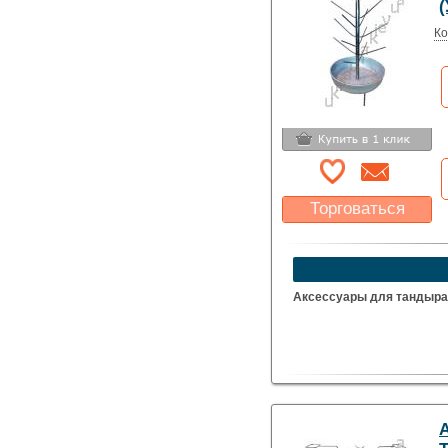
(
Ко
Торговаться
Какая цена Вас
устроит?
Указать цену
Аксессуары для тандыра