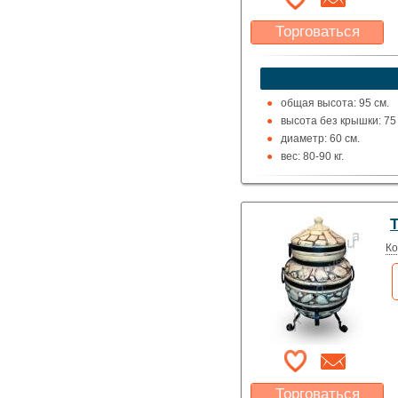
Торговаться
Какая цена Вас
устроит?
Указать цену
общая высота: 95 см.
высота без крышки: 75 
диаметр: 60 см.
вес: 80-90 кг.
Ко
Торговаться