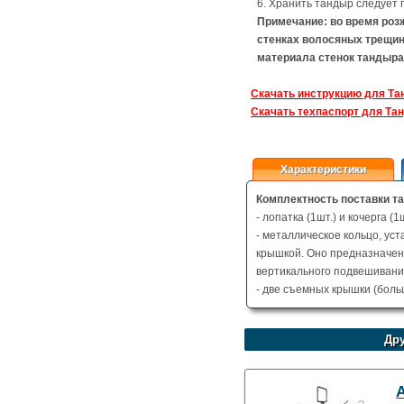
6. Хранить тандыр следует 
Примечание: во время роз
стенках волосяных трещин
материала стенок тандыра 
Скачать инструкцию для Та
Скачать техпаспорт для Та
Характеристики
Комплектность поставки т
- лопатка (1шт.) и кочерга (1
- металлическое кольцо, у
крышкой. Оно предназначено
вертикального подвешивания
- две съемных крышки (боль
Дру