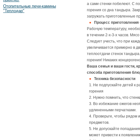
а сами стенки побелеют. С п
Отопительные печи-камины
горения со дна тандыра. Зак
"Теплодар"
загружать приготовленные п
Процесс приготовления
Рабочую температуру, необх
в течении 2-х-3-х часов. Мясо
Следует учесть, что при каж
увеличивается примерно в дв
теплоотдачи стенок тандыра.
горения! Никаких концероген
Ваша семья и ваши гости, к
способа приготовления блю
Техника безопасности
1. Не подпускайте детей к 
горения
2. Нужно помнить, что стенк
3. Во избежание ожегов не
удлиненными перчатками.
4. Проверьте, чтобы рядом
предметов.
5. Не допускайте попадани
может привести к появлени