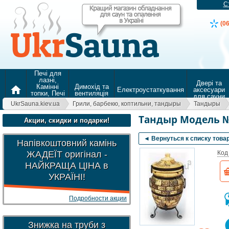
С
(0
Печі для
лазні,
Двері та
Камінні
Димохід та
home
Електроустаткування
аксесуари
топки, Печі
вентиляція
для сауни
для
UkrSauna.kiev.ua
Грили, барбекю, коптильни, тандыры
Тандыры
опалення
Тандыр Модель №
Акции, скидки и подарки!
◄ Вернуться к списку това
Напівкоштовний камінь
ЖАДЕЇТ оригінал -
Код
НАЙКРАЩА ЦІНА в
УКРАЇНІ!
Подробности акции
Знижка на труби з