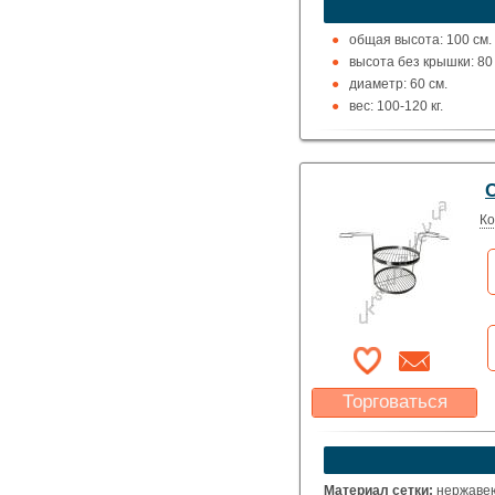
Указать цену
общая высота: 100 см.
высота без крышки: 80 
диаметр: 60 см.
вес: 100-120 кг.
Ко
Торговаться
Какая цена Вас
устроит?
Указать цену
Материал сетки:
нержаве