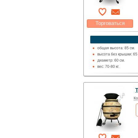
Торговаться
Какая цена Вас
устроит?
Указать цену
общая высота: 85 см.
высота без крышки: 65 
диаметр: 60 см.
вес: 70-80 кг.
Ко