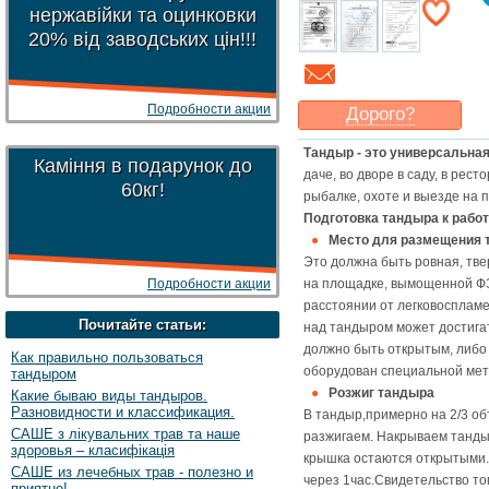
нержавійки та оцинковки
20% від заводських цін!!!
Подробности акции
Дорого?
Какая цена
могла бы
Тандыр - это универсальная
Вас
устроить
?
Каміння в подарунок до
даче, во дворе в саду, в рес
60кг!
Указать цену
рыбалке, охоте и выезде на 
Подготовка тандыра к работ
Место для размещения 
Это должна быть ровная, тв
Подробности акции
на площадке, вымощенной ФЭ
расстоянии от легковосплам
Почитайте статьи:
над тандыром может достига
должно быть открытым, либо
Как правильно пользоваться
оборудован специальной мет
тандыром
Розжиг тандыра
Какие бываю виды тандыров.
Разновидности и классификация.
В тандыр,примерно на 2/3 об
САШЕ з лікувальних трав та наше
разжигаем. Накрываем танды
здоровья – класифікація
крышка остаются открытыми
САШЕ из лечебных трав - полезно и
через 1час.Свидетельство том
приятно!