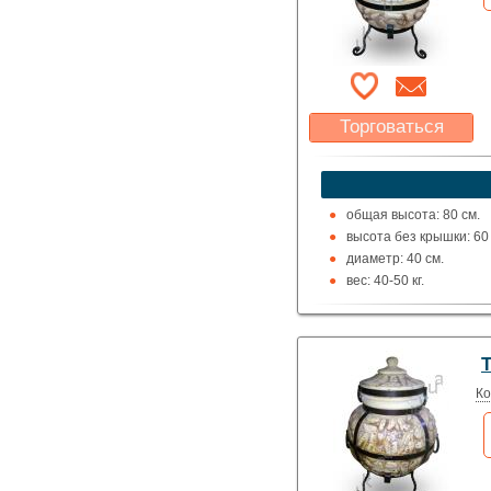
Торговаться
Какая цена Вас
устроит?
Указать цену
общая высота: 80 см.
высота без крышки: 60 
диаметр: 40 см.
вес: 40-50 кг.
Ко