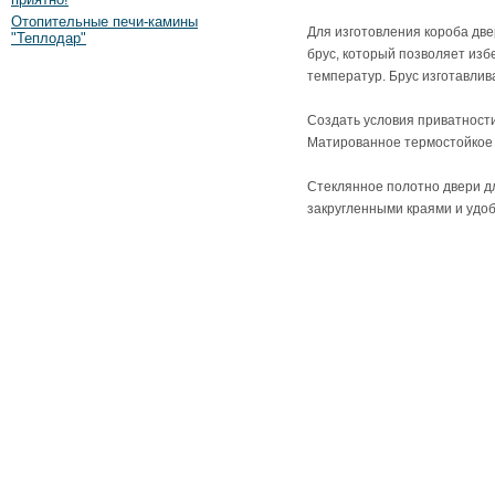
Отопительные печи-камины
Для изготовления короба две
"Теплодар"
брус, который позволяет из
температур. Брус изготавлив
Создать условия приватности
Матированное термостойкое 
Стеклянное полотно двери дл
закругленными краями и удоб