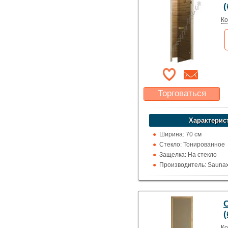
Ко
Торговаться
Какая цена Вас
устроит?
Характерис
Указать цену
Ширина: 70 см
Стекло: Тонированное
Защелка: На стекло
Производитель: Saunax
Высота: 190 см
Назначение: Сауны и 
(
Ко