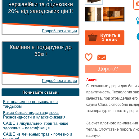
нержавійки та оцинковки
20% від заводських цін!!!
Подробности акции
Каміння в подарунок до
60кг!
Дорого?
Какая цена
могла бы
Акция !
Подробности акции
Вас
устроить
?
Стеклянные двери для бани и
Указать цену
Почитайте статьи:
практичность. Технология за
качества, при этом делая ег
Как правильно пользоваться
сауны Classic способно выде
тандыром
температур по высоте двери.
Какие бываю виды тандыров.
Разновидности и классификация.
САШЕ з лікувальних трав та наше
За счет плотного прилегани
здоровья – класифікація
тепла. Отсутствие порога у к
САШЕ из лечебных трав - полезно и
парную.
приятно!