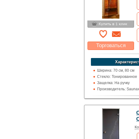
Торговаться
Какая цена Вас
устроит?
Характерис
Указать цену
Ширина: 70 см, 80 см
Стекло: Тонированное
Защелка: На ручку
Производитель: Saunax
Высота: 190 см, 200 см,
Назначение: Сауны и 
C
Ко