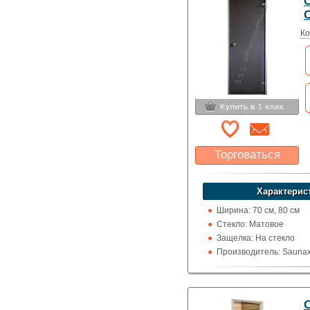
C
Ко
Торговаться
Какая цена Вас
устроит?
Характерис
Указать цену
Ширина: 70 см, 80 см
Стекло: Матовое
Защелка: На стекло
Производитель: Saunax
Высота: 190 см, 200 см,
Назначение: Хаммам