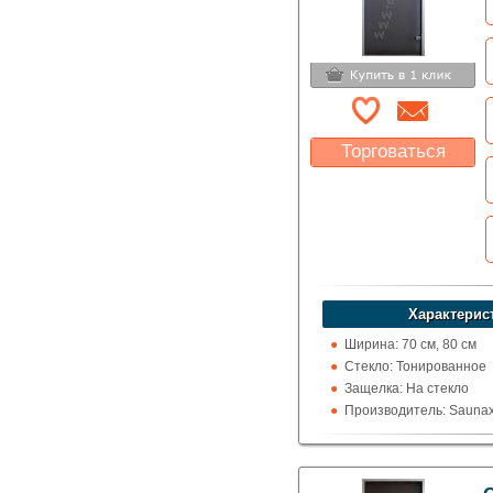
Торговаться
Какая цена Вас
устроит?
Указать цену
Характерис
Ширина: 70 см, 80 см
Стекло: Тонированное
Защелка: На стекло
Производитель: Saunax
Высота: 190 см, 200 см,
Назначение: Хаммам