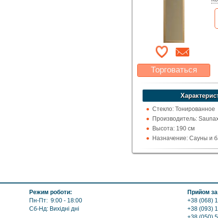
Торговаться
Какая цена Вас
устроит?
Характерис
Указать цену
Стекло: Тонированное
Производитель: Saunax
Высота: 190 см
Назначение: Сауны и 
Режим роботи:
Прийом за
Пн-Пт: 9:00 - 18:00
+38 (068) 1
Сб-Нд: Вихідні дні
+38 (093) 
+38 (050) 