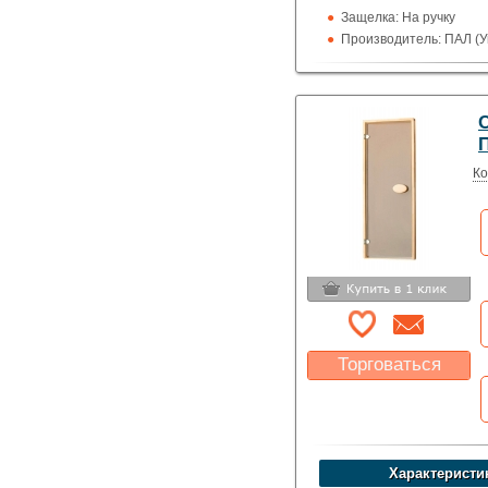
Защелка: На ручку
Производитель: ПАЛ (У
Высота: 200 см
Назначение: Сауны и 
П
Ко
Торговаться
Какая цена Вас
устроит?
Указать цену
Характеристи