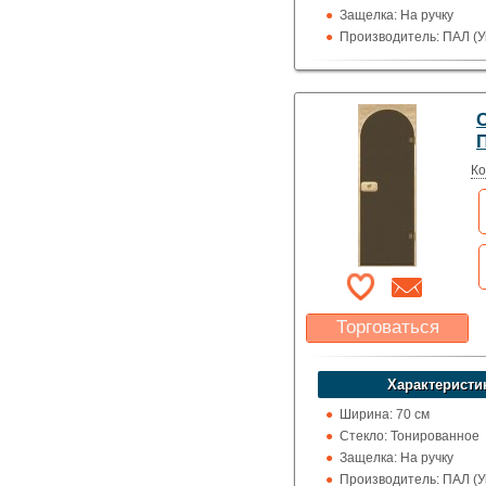
Защелка: На ручку
Производитель: ПАЛ (У
Высота: 190 см
Назначение: Сауны и 
П
Ко
Торговаться
Какая цена Вас
устроит?
Характеристи
Указать цену
Ширина: 70 см
Стекло: Тонированное
Защелка: На ручку
Производитель: ПАЛ (У