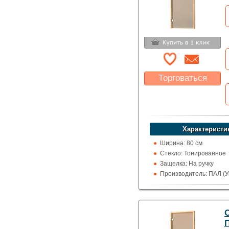
Торговаться
Какая цена Вас
устроит?
Указать цену
Характеристи
Ширина: 80 см
Стекло: Тонированное
Защелка: На ручку
Производитель: ПАЛ (У
Высота: 190 см
Назначение: Сауны и 
П