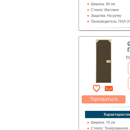
Ширина: 80 см
Стекло: Матовое
Защелка: На ручку
Производитель: ПАЛ (У
Высота: 210 см
Назначение: Сауны и 
П
Ко
Торговаться
Какая цена Вас
устроит?
Характеристи
Указать цену
Ширина: 70 см
Стекло: Тонированное