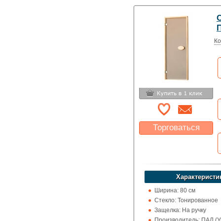
Назначение: Сауны и 
П
Ко
Торговаться
Какая цена Вас
устроит?
Указать цену
Характеристи
Ширина: 80 см
Стекло: Тонированное
Защелка: На ручку
Производитель: ПАЛ (У