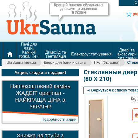
С
(0
Печі для
лазні,
Двері та
Камінні
Димохід та
home
Електроустаткування
аксесуари
топки, Печі
вентиляція
для сауни
для
UkrSauna.kiev.ua
Двери для бани и сауны
ПАЛ (Украина)
Стекл
опалення
Стеклянные двери
Акции, скидки и подарки!
(80 Х 210)
Напівкоштовний камінь
◄ Вернуться к списку това
ЖАДЕЇТ оригінал -
НАЙКРАЩА ЦІНА в
Код
УКРАЇНІ!
Подробности акции
Знижка на труби з