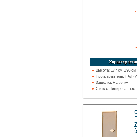
Характеристи
Высота: 177 см, 190 см
Производитель: ПАЛ (У
Защелка: На ручку
Стекло: Тонированное
Ширина: 70 см, 64 см
Назначение: Сауны и 
П
7
(