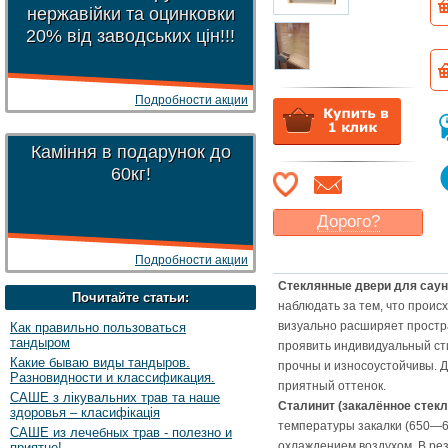
нержавійки та оцинковки
20% від заводських цін!!!
Подробности акции
Каміння в подарунок до
60кг!
Дорого?
Какая цена
могла бы
Подробности акции
Вас
устроить
?
Стеклянные двери для сау
Указать цену
Почитайте статьи:
наблюдать за тем, что проис
визуально расширяет простр
Как правильно пользоваться
тандыром
проявить индивидуальный сти
Какие бываю виды тандыров.
прочны и износоустойчивы. Д
Разновидности и классификация.
приятный оттенок.
САШЕ з лікувальних трав та наше
Сталинит (закалённое стекл
здоровья – класифікація
температуры закалки (650—
САШЕ из лечебных трав - полезно и
охлаждением воздухом. В рез
приятно!