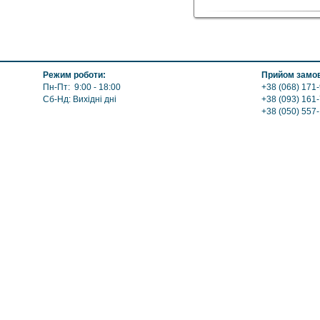
Высота: 190 см
Назначение: Сауны и 
Режим роботи:
Прийом замов
Пн-Пт: 9:00 - 18:00
+38 (068) 171-
Сб-Нд: Вихідні дні
+38 (093) 161
+38 (050) 557