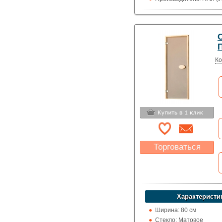
Высота: 200 см
Назначение: Сауны и 
П
Ко
Торговаться
Какая цена Вас
устроит?
Указать цену
Характеристи
Ширина: 80 см
Стекло: Матовое