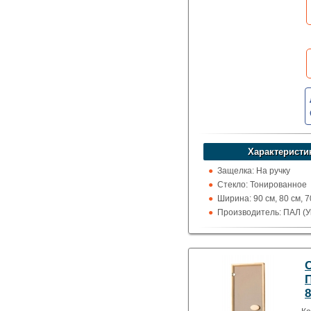
Характеристи
Защелка: На ручку
Стекло: Тонированное
Ширина: 90 см, 80 см, 7
Производитель: ПАЛ (У
Высота: 177 см, 190 см,
см
Назначение: Сауны и 
П
8