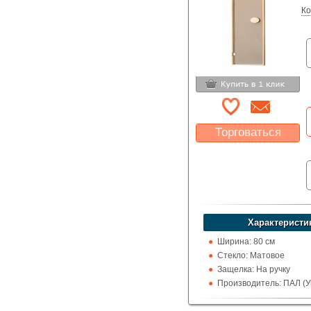
Ко
Торговаться
Какая цена Вас
устроит?
Указать цену
Характеристи
Ширина: 80 см
Стекло: Матовое
Защелка: На ручку
Производитель: ПАЛ (У
Высота: 190 см