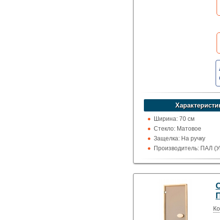
Характеристи
Ширина: 70 см
Стекло: Матовое
Защелка: На ручку
Производитель: ПАЛ (У
Высота: 190 см
Назначение: Сауны и 
П
Ко