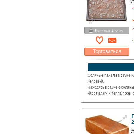
Ко
Торговаться
Какая цена Вас
устроит?
Указать цену
Соляные панели в сауне и
человека.
Находясь в сауне с солян
как от влаги и тепла поры
эффективнее.
500 х 500 толщина 7 м
500 х 500 толщина 10 
2
Ко