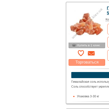
5
Ко
Торговаться
Какая цена Вас
устроит?
Указать цену
Гималайская соль использ
Cоль способствует укрепл
Упаковка 3-30 кг
Цена за упаковку
Фракция 2-5 мм