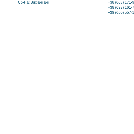
Сб-Нд: Вихідні дні
+38 (068) 171-9
+38 (093) 161-
+38 (050) 557-