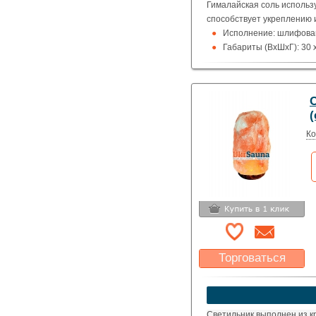
Гималайская соль использ
способствует укреплению 
Исполнение: шлифован
Габариты (ВхШхГ): 30 x
(
Ко
Торговаться
Какая цена Вас
устроит?
Указать цену
Светильник выполнен из к