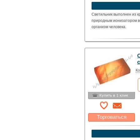
устроит?
Указать цену
Светильник выполнен из к
природным ионизатором в
организм человека.
Ко
Торговаться
Какая цена Вас
устроит?
Указать цену