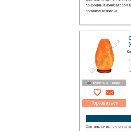
природным ионизатором в
организм человека.
(
Ко
Торговаться
Какая цена Вас
устроит?
Указать цену
Светильник выполнен из к