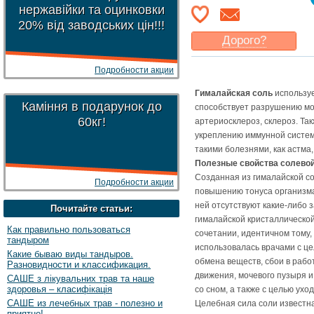
нержавійки та оцинковки
20% від заводських цін!!!
Дорого?
Какая цена
могла бы
Подробности акции
Вас
устроить
?
Указать цену
Гималайская соль
используе
Каміння в подарунок до
способствует разрушению мол
60кг!
артериосклероз, склероз. Та
укреплению иммунной системы
такими болезнями, как астма,
Полезные свойства солевой
Созданная из гималайской со
Подробности акции
повышению тонуса организма 
ней отсутствуют какие-либо з
Почитайте статьи:
гималайской кристаллической
Как правильно пользоваться
сочетании, идентичном тому,
тандыром
использовалась врачами с ц
Какие бываю виды тандыров.
обмена веществ, сбои в рабо
Разновидности и классификация.
движения, мочевого пузыря и
САШЕ з лікувальних трав та наше
здоровья – класифікація
со сном, а также с целью ухо
САШЕ из лечебных трав - полезно и
Целебная сила соли известна
приятно!