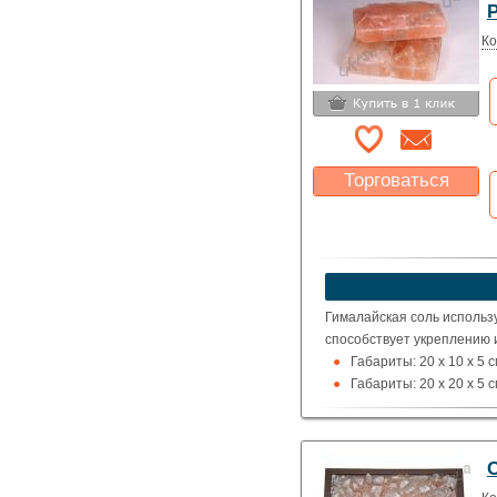
Ко
Торговаться
Какая цена Вас
устроит?
Указать цену
Гималайская соль использ
способствует укреплению 
Габариты: 20 x 10 x 5 
Габариты: 20 x 20 x 5 