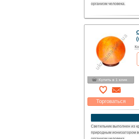
организм человека.
(
Ко
Торговаться
Какая цена Вас
устроит?
Указать цену
Светильник выполнен из к
природным ионизатором в
организм человека.