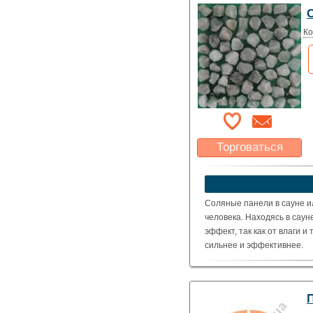
красное, оранжевое
Размер:
500 х 500
Ко
Торговаться
Какая цена Вас
устроит?
Указать цену
Соляные панели в сауне и
человека. Находясь в сау
эффект, так как от влаги 
сильнее и эффективнее.
Цвет кристаллов соли:
белый
Цвет базы: