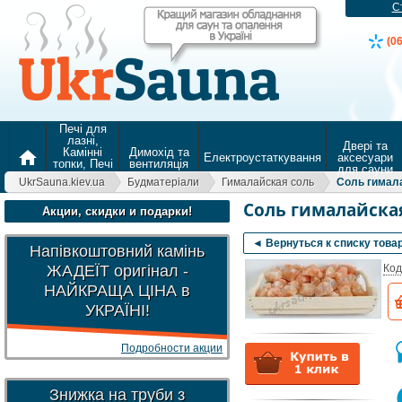
С
(0
Печі для
лазні,
Двері та
Камінні
Димохід та
home
Електроустаткування
аксесуари
топки, Печі
вентиляція
для сауни
для
UkrSauna.kiev.ua
Будматеріали
Гималайская соль
Соль гимала
опалення
Соль гималайская
Акции, скидки и подарки!
◄ Вернуться к списку това
Напівкоштовний камінь
ЖАДЕЇТ оригінал -
Код
НАЙКРАЩА ЦІНА в
УКРАЇНІ!
Подробности акции
Знижка на труби з