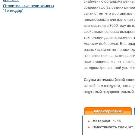
снабжению организма ценны
Отопительные печи-камины
содержит до 92 редких минер
"Теплодар"
связи с тем, что в организме
предпосылкой для изучения с
врачеватели в 3000 году до 
свойствами солевых испарени
технологии дали возможность
морском побережье. Благодар
разных элементов, происход
возникновение, а также разв
психоэмоциональное состоян
синдром хронической усталос
Сауны из гималайской соли
чистейшим воздухом, насыще
ощутимый оздоровительный 
Характеристики
Материал:
липа
Вместимость соли, кг: