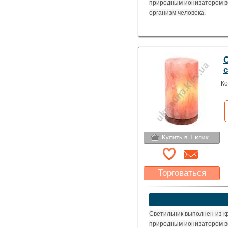
природным ионизатором в
организм человека.
Ко
Торговаться
Какая цена Вас
устроит?
Указать цену
Светильник выполнен из к
природным ионизатором в