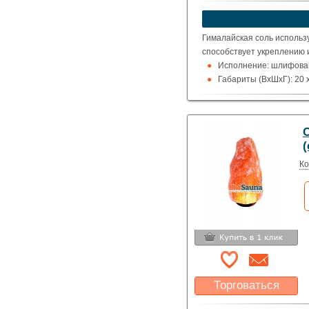
Какая цена Вас
устроит?
Указать цену
Гималайская соль использ
способствует укреплению 
Исполнение: шлифован
Габариты (ВхШхГ): 20 x
Вес: ~4,6кг
(
Ко
Торговаться
Какая цена Вас