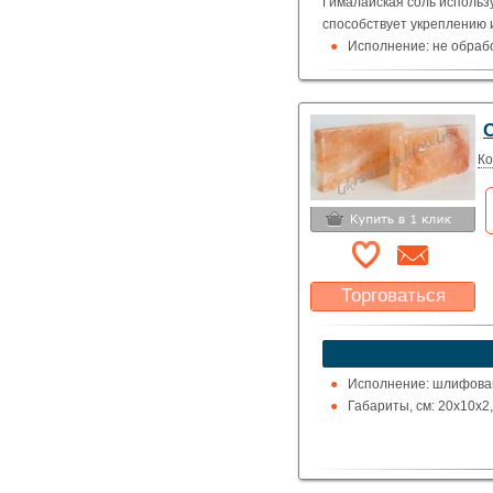
Гималайская соль использ
способствует укреплению 
Исполнение: не обраб
С
Ко
Торговаться
Какая цена Вас
устроит?
Указать цену
Исполнение: шлифован
Габариты, см: 20х10х2