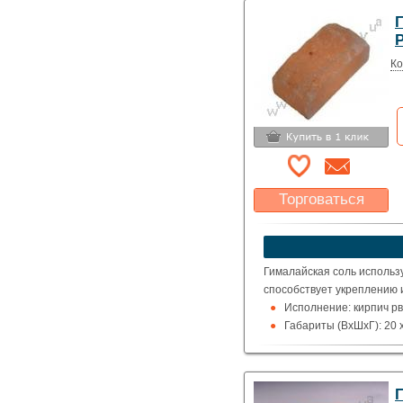
Ко
Торговаться
Какая цена Вас
устроит?
Указать цену
Гималайская соль использ
способствует укреплению 
Исполнение: кирпич рв
Габариты (ВхШхГ): 20 x