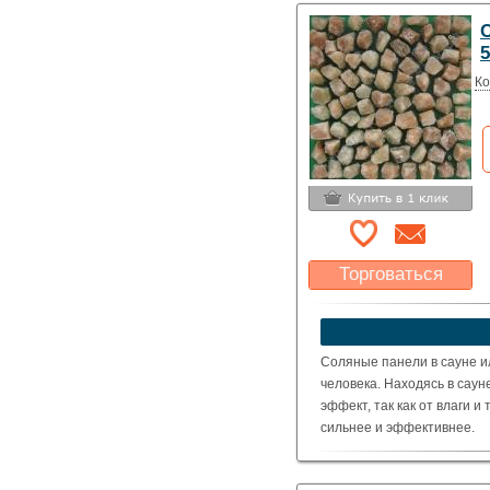
5
Ко
Торговаться
Какая цена Вас
устроит?
Указать цену
Соляные панели в сауне и
человека. Находясь в сау
эффект, так как от влаги 
сильнее и эффективнее.
Цвет кристаллов соли: