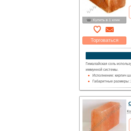
Торговаться
Какая цена Вас
устроит?
Указать цену
Гималайская соль использ
иммунной системы.
Исполнение: кирпич 
Габаритные размеры: 20
Ко