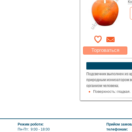
голубая
Ко
зеленая
оранжевая
Размер:
500 х 500
Торговаться
Какая цена Вас
устроит?
Указать цену
Подсвечник выполнен из к
природным ионизатором в
организм человека.
Поверхность: гладкая.
Габариты: диаметр 10
Режим роботи:
Прийом замовл
Пн-Пт: 9:00 - 18:00
телефонам: