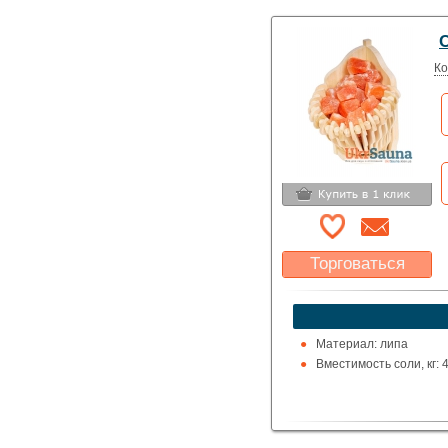
С
Ко
Торговаться
Какая цена Вас
устроит?
Указать цену
Материал: липа
Вместимость соли, кг: 4