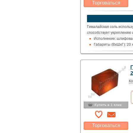
Торговаться
Какая цена Вас
устроит?
Указать цену
Гималайская соль использ
способствует укреплению 
Исполнение: шлифован
Габариты (ВхШхГ): 20 x
2
Ко
Торговаться