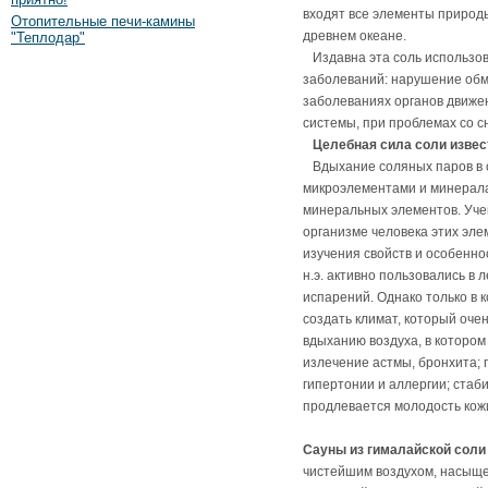
входят все элементы природы
Отопительные печи-камины
древнем океане.
"Теплодар"
Издавна эта соль использов
заболеваний: нарушение обм
заболеваниях органов движен
системы, при проблемах со сн
Целебная сила соли извес
Вдыхание соляных паров в 
микроэлементами и минерала
минеральных элементов. Учены
организме человека этих эле
изучения свойств и особеннос
н.э. активно пользовались в
испарений. Однако только в 
создать климат, который оче
вдыханию воздуха, в котором
излечение астмы, бронхита; 
гипертонии и аллергии; ста
продлевается молодость кожи
Сауны из гималайской соли
чистейшим воздухом, насыще