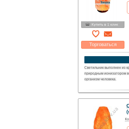
Торговаться
Какая цена Вас
устроит?
Указать цену
Светильник выполнен из к
природным ионизатором в
организм человека.
(
Ко