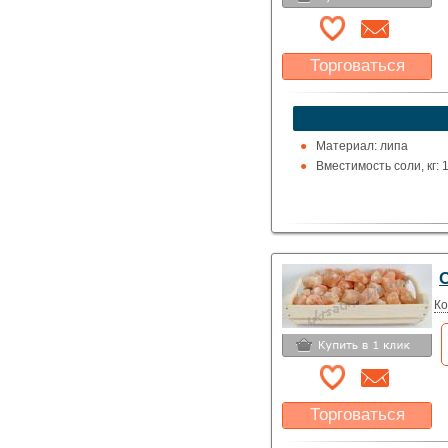
Торговаться
Какая цена Вас
устроит?
Указать цену
Материал: липа
Вместимость соли, кг: 
С
Ко
Торговаться
Какая цена Вас