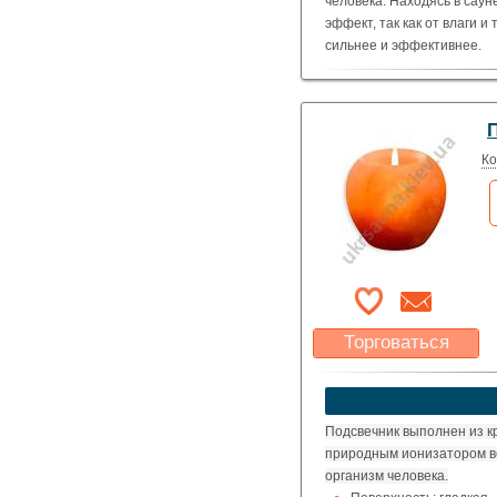
человека. Находясь в сау
эффект, так как от влаги 
сильнее и эффективнее.
Цвет кристаллов соли:
белый
Цвет базы:
голубая
Ко
зеленая
оранжевая
Размер:
500 х 500
Торговаться
Какая цена Вас
устроит?
Указать цену
Подсвечник выполнен из к
природным ионизатором в
организм человека.