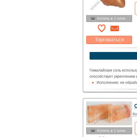
Торговаться
Какая цена Вас
устроит?
Указать цену
Гималайская соль использ
способствует укреплению 
Исполнение: не обраб
С
Ко