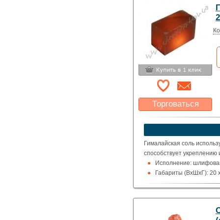
2
Ко
Торговаться
Какая цена Вас
устроит?
Указать цену
Гималайская соль использ
способствует укреплению 
Исполнение: шлифован
Габариты (ВхШхГ): 20 x
Вес: ~4,6кг