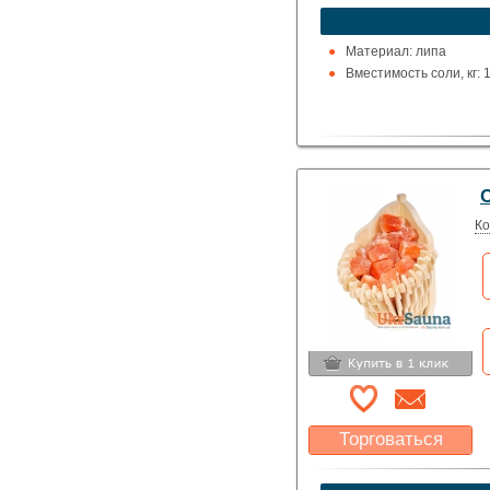
устроит?
Указать цену
Материал: липа
Вместимость соли, кг: 
С
Ко
Торговаться
Какая цена Вас
устроит?