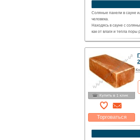
устроит?
Указать цену
Соляные панели в сауне и
человека.
Находясь в сауне с солян
как от влаги и тепла поры
эффективнее.
500 х 500 толщина 7 м
500 х 500 толщина 10 
2
Ко
Торговаться
Какая цена Вас
устроит?
Указать цену