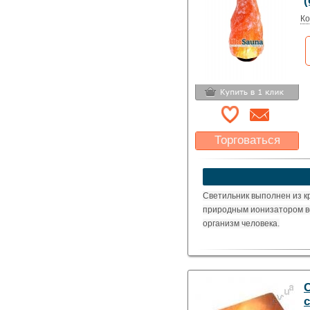
(
Ко
Торговаться
Какая цена Вас
устроит?
Указать цену
Светильник выполнен из к
природным ионизатором в
организм человека.