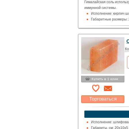
Гималайская соль использ
иммунной системы.
Исполнение: кирпич 
Габаритные размеры: 20
Ко
Торговаться
Какая цена Вас
устроит?
Указать цену
Исполнение: шлифован
Габариты, см: 20х10х5