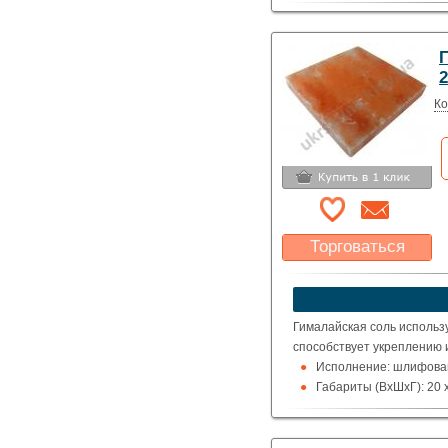
2
Ко
Торговаться
Какая цена Вас
устроит?
Указать цену
Гималайская соль использ
способствует укреплению 
Исполнение: шлифован
Габариты (ВхШхГ): 20 x