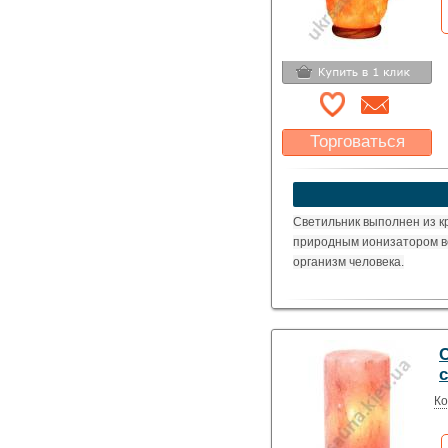
Торговаться
Какая цена Вас
устроит?
Указать цену
Светильник выполнен из к
природным ионизатором в
организм человека.
Ко