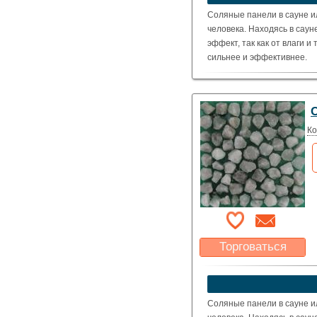
Указать цену
Соляные панели в сауне и
человека. Находясь в сау
эффект, так как от влаги 
сильнее и эффективнее.
Цвет кристаллов соли:
красное, оранжевое
Размер:
500 х 500
Ко
Торговаться
Какая цена Вас
устроит?
Указать цену
Соляные панели в сауне и