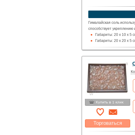
Указать цену
Гималайская соль использ
способствует укреплению 
Габариты: 20 x 10 x 5 
Габариты: 20 x 20 x 5 
Ко
Торговаться
Какая цена Вас