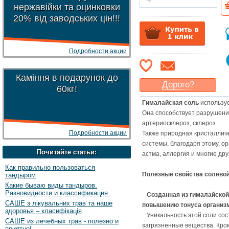
нержавійки та оцинковки
20% від заводських цін!!!
Подробности акции
Каміння в подарунок до
Дорого?
60кг!
Какая цена
могла бы
Гималайская соль
используе
Вас
устроить
?
Она способствует разрушению
Указать цену
артериосклероз, склероз.
Подробности акции
Также природная кристаллич
системы, благодаря этому, о
Почитайте статьи:
астма, аллергия и многие дру
Как правильно пользоваться
Полезные свойства солевой
тандыром
Какие бываю виды тандыров.
Разновидности и классификация.
Созданная из гималайской 
САШЕ з лікувальних трав та наше
повышению тонуса организ
здоровья – класифікація
Уникальность этой соли состо
САШЕ из лечебных трав - полезно и
загрязненные вещества. Кром
приятно!