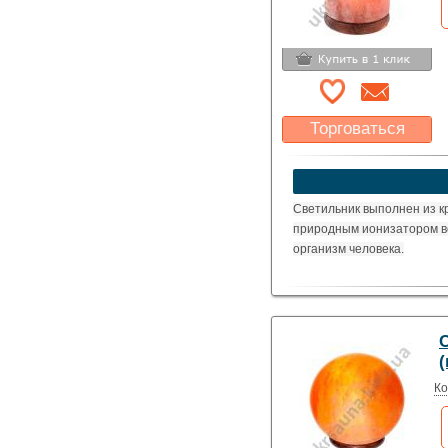
Торговаться
Какая цена Вас
устроит?
Указать цену
Светильник выполнен из к
природным ионизатором в
организм человека.
(
Ко