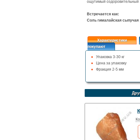
ощутимый оздоровительный 
Встречается как:
Соль гималайская сыпучая
Характеристики
покупают
Упаковка 3-30 кг
Цена за упаковку
Фракция 2-5 мм
Дру
К
Ко