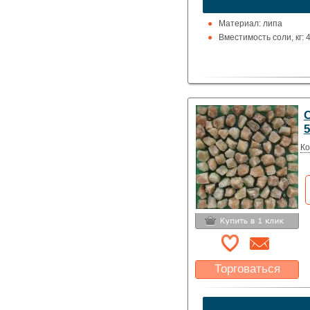
Указать цену
Материал: липа
Вместимость соли, кг: 4
5
Ко
Торговаться
Какая цена Вас
устроит?