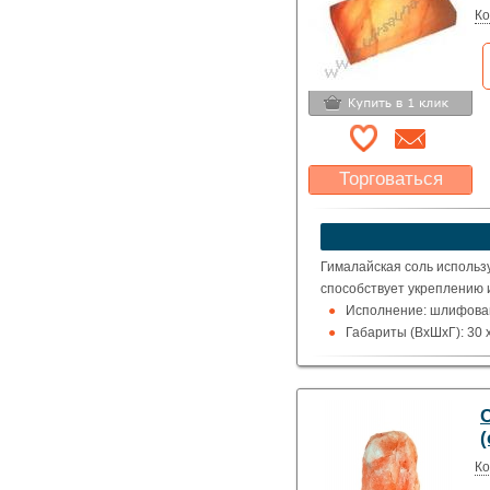
Ко
Торговаться
Какая цена Вас
устроит?
Указать цену
Гималайская соль использ
способствует укреплению 
Исполнение: шлифован
Габариты (ВхШхГ): 30 x
(
Ко