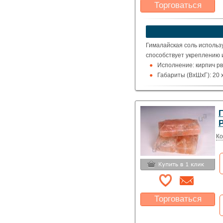
Торговаться
Какая цена Вас
устроит?
Указать цену
Гималайская соль использ
способствует укреплению 
Исполнение: кирпич рв
Габариты (ВхШхГ): 20 x
Ко
Торговаться
Какая цена Вас
устроит?