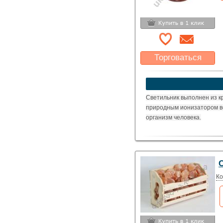
Торговаться
Какая цена Вас
устроит?
Указать цену
Светильник выполнен из к
природным ионизатором в
организм человека.
С
Ко