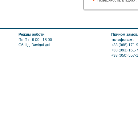
Поверхность: гладкая.
Габариты: диаметр 10
Режим роботи:
Прийом замовл
Пн-Пт: 9:00 - 18:00
телефонам:
Сб-Нд: Вихідні дні
+38 (068) 171-9
+38 (093) 161-
+38 (050) 557-