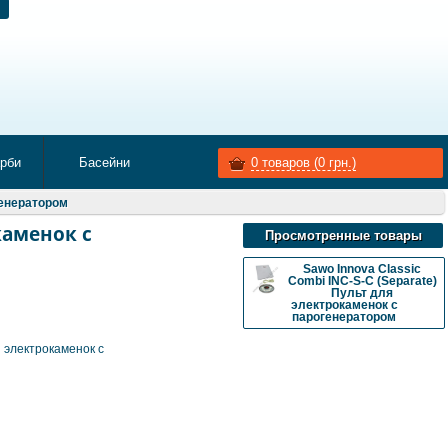
арби
Басейни
0
товаров (
0
грн.)
генератором
окаменок с
Просмотренные товары
Sawo Innova Classic
Combi INC-S-C (Separate)
Пульт для
электрокаменок с
парогенератором
я электрокаменок с