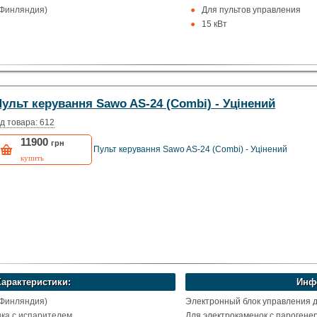
(Финляндия)
Для пультов управления
15 кВт
ульт керування Sawo AS-24 (Combi) - Уцінений
д товара: 612
11900
грн
Пульт керування Sawo AS-24 (Combi) - Уцінений
купить
Характеристики:
Инф
(Финляндия)
Электронный блок управления д
нка с испарителем
Для электрокаменок с парогене