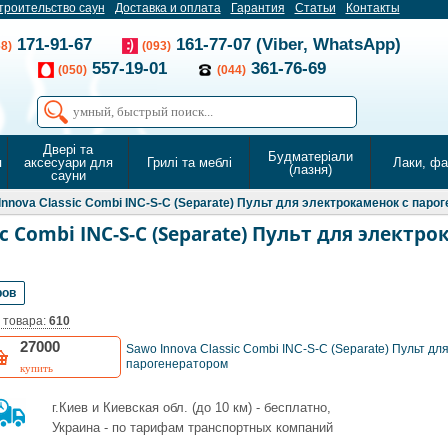
троительство саун
Доставка и оплата
Гарантия
Статьи
Контакты
171-91-67
161-77-07 (Viber, WhatsApp)
68)
(093)
557-19-01
361-76-69
(050)
(044)
Двері та
Будматеріали
я
аксесуари для
Грилі та меблі
Лаки, ф
(лазня)
сауни
Innova Classic Combi INC-S-C (Separate) Пульт для электрокаменок с паро
ic Combi INC-S-C (Separate) Пульт для электр
ров
 товара:
610
27000
Sawo Innova Classic Combi INC-S-C (Separate) Пульт дл
парогенератором
купить
г.Киев и Киевская обл. (до 10 км) - бесплатно,
Украина - по тарифам транспортных компаний