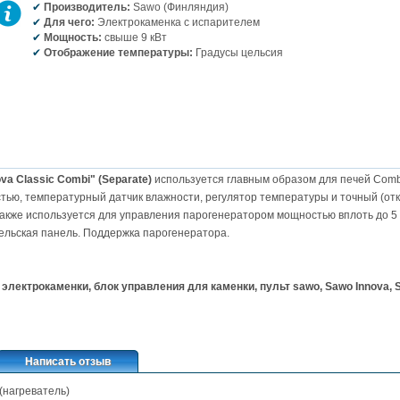
Производитель:
Sawo (Финляндия)
Для чего:
Электрокаменка с испарителем
Мощность:
свыше 9 кВт
Отображение температуры:
Градусы цельсия
a Classic Combi" (Separate)
используется главным образом для печей Comb
тью, температурный датчик влажности, регулятор температуры и точный (о
также используется для управления парогенератором мощностью вплоть до 5 
ельская панель. Поддержка парогенератора.
электрокаменки, блок управления для каменки, пульт sawo, Sawo Innova, Sa
Написать отзыв
(нагреватель)