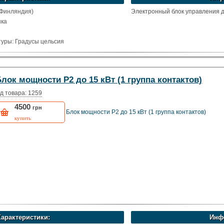
(Финляндия)
Электронный блок управления д
нка
уры: Градусы цельсия
лок мощности P2 до 15 кВт (1 группа контактов)
д товара: 1259
4500
грн
Блок мощности P2 до 15 кВт (1 группа контактов)
купить
Характеристики:
Инф