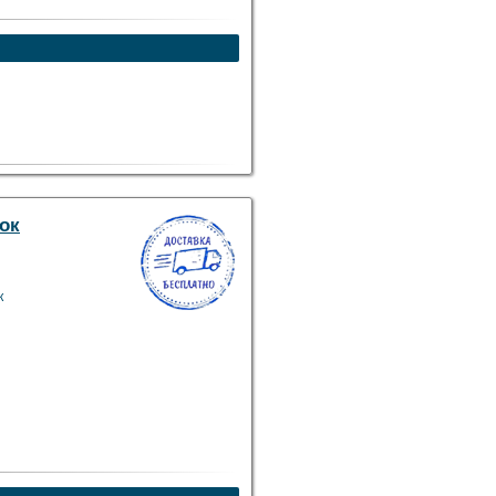
нок
к