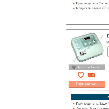
Указать цену
Производитель: Sawo 
Мощность: свыше 9 кВт
П
Ко
Торговаться
Какая цена Вас
устроит?
Указать цену
Производитель: Sawo 
Для чего: Электрокаме