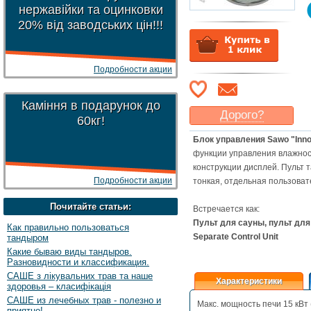
нержавійки та оцинковки
20% від заводських цін!!!
Подробности акции
Каміння в подарунок до
Дорого?
60кг!
Какая цена
могла бы
Блок управления Sawo "Innov
Вас
устроить
?
функции управления влажнос
Указать цену
конструкции дисплей. Пульт 
Подробности акции
тонкая, отдельная пользоват
Почитайте статьи:
Встречается как:
Пульт для сауны, пульт для 
Как правильно пользоваться
Separate Control Unit
тандыром
Какие бываю виды тандыров.
Разновидности и классификация.
САШЕ з лікувальних трав та наше
Характеристики
здоровья – класифікація
САШЕ из лечебных трав - полезно и
Макс. мощность печи 15 кВт 
приятно!