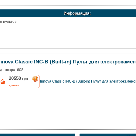
Информация:
 пультов.
nnova Classic INC-B (Built-in) Пульт для электрокаме
д товара: 608
20550
грн
Innova Classic INC-B (Built-in) Пульт для электрокамено
купить