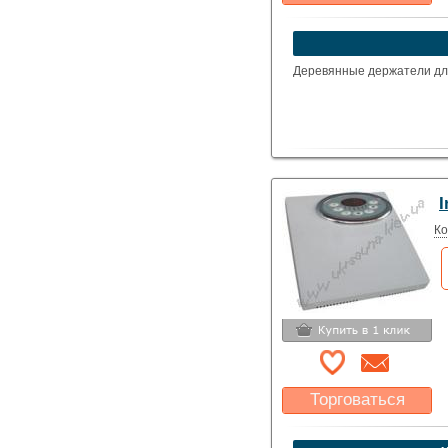
Какая цена Вас
устроит?
Указать цену
Деревянные держатели для
I
Ко
Торговаться
Какая цена Вас
устроит?