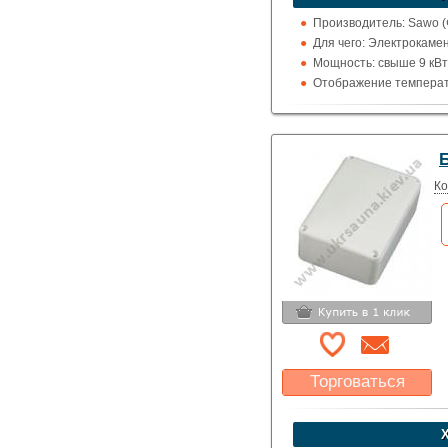
Указать цену
Производитель: Sawo 
Для чего: Электрокаме
Мощность: свыше 9 кВт
Отображение температ
Б
Ко
Торговаться
Какая цена Вас
устроит?