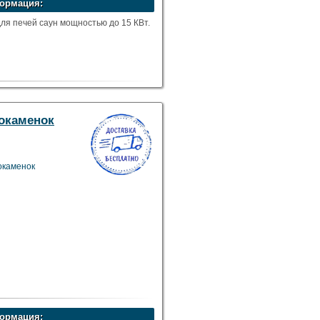
ормация:
ля печей саун мощностью до 15 КВт.
рокаменок
рокаменок
ормация: