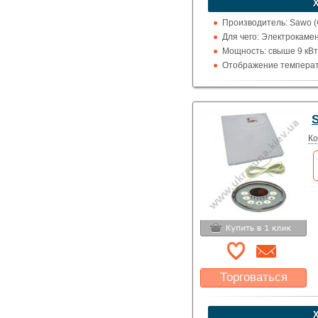
Указать цену
Производитель: Sawo 
Для чего: Электрокаме
Мощность: свыше 9 кВт
Отображение температ
S
Ко
Торговаться
Какая цена Вас
устроит?