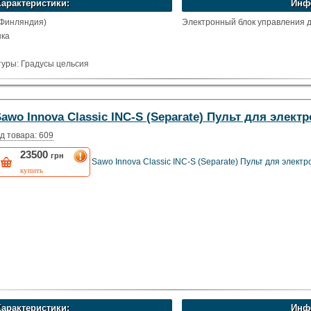
Характеристики:
Инф
(Финляндия)
Электронный блок управления д
нка
уры: Градусы цельсия
awo Innova Classic INC-S (Separate) Пульт для элект
д товара: 609
23500
грн
Sawo Innova Classic INC-S (Separate) Пульт для элект
купить
Характеристики:
Инф