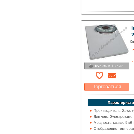
I
Ко
Торговаться
Какая цена Вас
устроит?
Характеристи
Указать цену
Производитель: Sawo 
Для чего: Электрокаме
Мощность: свыше 9 кВт
Отображение температ