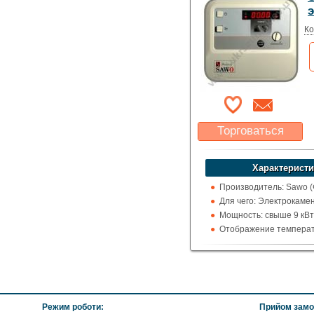
Ко
Торговаться
Какая цена Вас
устроит?
Характеристи
Указать цену
Производитель: Sawo 
Для чего: Электрокаме
Мощность: свыше 9 кВт
Отображение температ
цельсия
Режим роботи:
Прийом замо