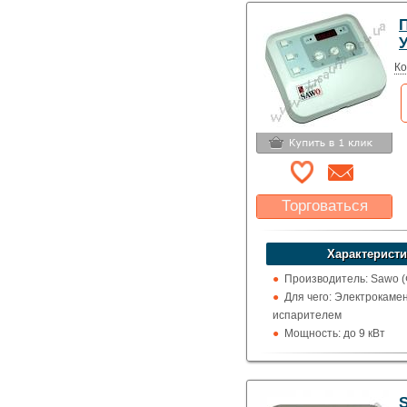
П
Ко
Торговаться
Какая цена Вас
устроит?
Характеристи
Указать цену
Производитель: Sawo 
Для чего: Электрокамен
испарителем
Мощность: до 9 кВт
Отображение температ
S