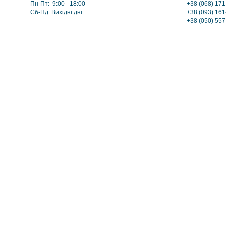
Пн-Пт: 9:00 - 18:00
+38 (068) 171
Сб-Нд: Вихідні дні
+38 (093) 161
+38 (050) 55