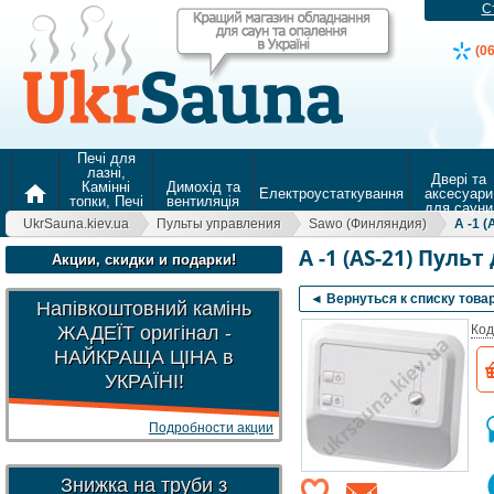
С
(0
Печі для
лазні,
Двері та
Камінні
Димохід та
home
Електроустаткування
аксесуари
топки, Печі
вентиляція
для сауни
для
UkrSauna.kiev.ua
Пульты управления
Sawo (Финляндия)
A -1 
опалення
A -1 (AS-21) Пуль
Акции, скидки и подарки!
◄ Вернуться к списку това
Напівкоштовний камінь
ЖАДЕЇТ оригінал -
Код
НАЙКРАЩА ЦІНА в
УКРАЇНІ!
Подробности акции
Знижка на труби з