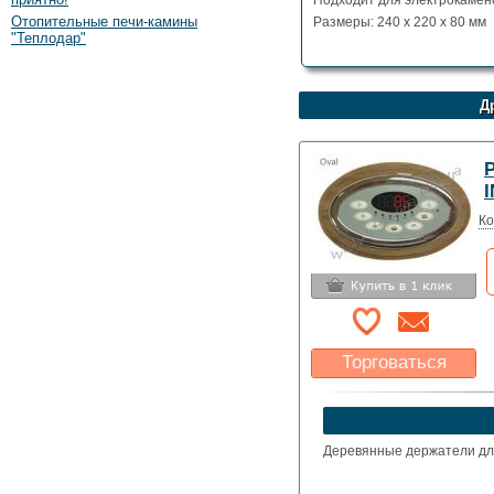
Подходит для электрокамен
Отопительные печи-камины
Размеры: 240 х 220 х 80 мм
"Теплодар"
Д
Ко
Торговаться
Какая цена Вас
устроит?
Указать цену
Деревянные держатели для