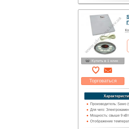
цельсия
S
Ко
Торговаться
Какая цена Вас
устроит?
Характеристи
Указать цену
Производитель: Sawo 
Для чего: Электрокаме
Мощность: свыше 9 кВт
Отображение температ
цельсия