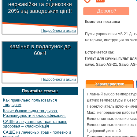
нержавійки та оцинковки
20% від заводських цін!!!
Дорого?
Какая цена
могла бы
Комплект поставки
Вас
устроить
?
Подробности акции
Указать цену
Пульт управления AS-21 Дат
материал, инструкция по экс
Каміння в подарунок до
60кг!
Встречается как:
Пульт для сауны, пульт для
sawo, Sawo AS-21, Sawo, AS-
Подробности акции
Характеристики
Почитайте статьи:
Плавный выбор температуры 
Как правильно пользоваться
Датчик температуры и безо
тандыром
Переключатель включения-в
Какие бываю виды тандыров.
Макс. непрерывной работы 
Разновидности и классификация.
Включение-выключение кам
САШЕ з лікувальних трав та наше
Включение-выключение осв
здоровья – класифікація
Цифровой дисплей
САШЕ из лечебных трав - полезно и
приятно!