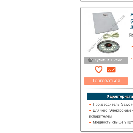
S
(
Ко
Торговаться
Какая цена Вас
устроит?
Характеристи
Указать цену
Производитель: Sawo 
Для чего: Электрокамен
испарителем
Мощность: свыше 9 кВт
Отображение температ