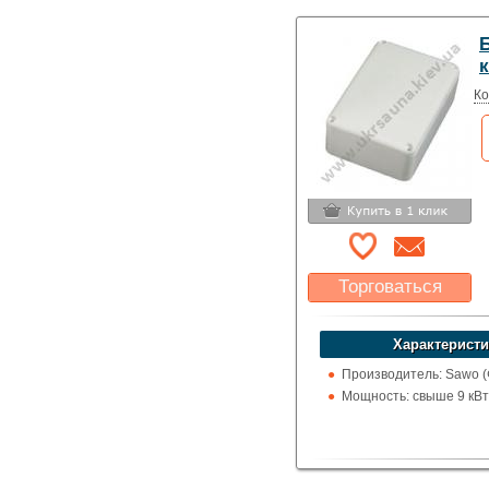
цельсия
Б
к
Ко
Торговаться
Какая цена Вас
устроит?
Характеристи
Указать цену
Производитель: Sawo 
Мощность: свыше 9 кВт