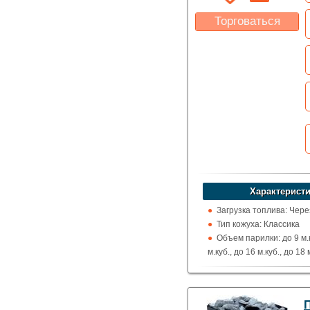
Торговаться
Какая цена Вас
устроит?
Указать цену
Характеристи
Загрузка топлива: Чере
Тип кожуха: Классика
Объем парилки: до 9 м.к
м.куб., до 16 м.куб., до 18 
м.куб., до 24 м.куб.
Дверца: Глухая
Выход дымохода: Ввер
П
Топка (материал): Кон