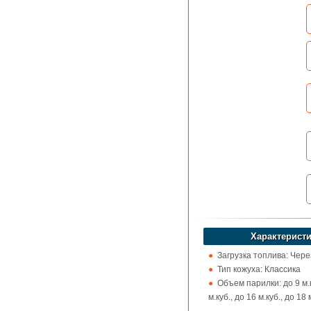
Какая цена Вас
устроит?
Указать цену
Характеристи
Загрузка топлива: Чере
Тип кожуха: Классика
Объем парилки: до 9 м.к
м.куб., до 16 м.куб., до 18 