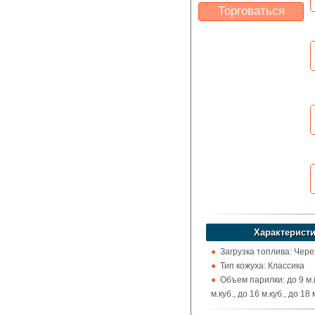
Торговаться
Какая цена Вас
устроит?
Указать цену
Характеристи
Загрузка топлива: Чере
Тип кожуха: Классика
Объем парилки: до 9 м.к
м.куб., до 16 м.куб., до 18 
м.куб., до 24 м.куб.