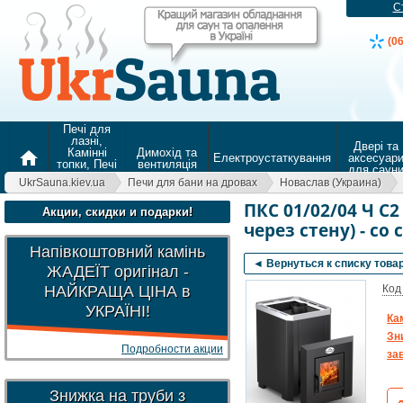
С
(0
Печі для
лазні,
Двері та
Камінні
Димохід та
home
Електроустаткування
аксесуар
топки, Печі
вентиляція
для саун
для
UkrSauna.kiev.ua
Печи для бани на дровах
Новаслав (Украина)
опалення
ПКС 01/02/04 Ч С2
Акции, скидки и подарки!
через стену) - с
Напівкоштовний камінь
◄ Вернуться к списку това
ЖАДЕЇТ оригінал -
НАЙКРАЩА ЦІНА в
Код
УКРАЇНІ!
Ка
Зн
Подробности акции
зав
Знижка на труби з