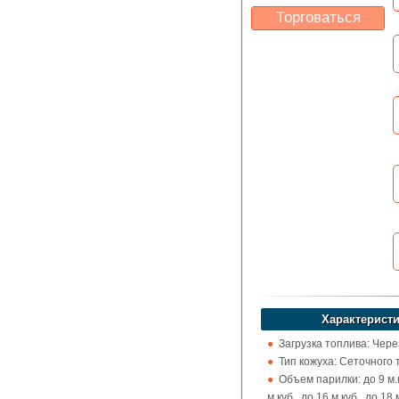
Торговаться
Какая цена Вас
устроит?
Указать цену
Характеристи
Загрузка топлива: Чере
Тип кожуха: Сеточного 
Объем парилки: до 9 м.к
м.куб., до 16 м.куб., до 18 