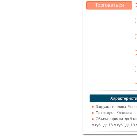
Торговаться
Какая цена Вас
устроит?
Указать цену
Характеристи
Загрузка топлива: Чере
Тип кожуха: Классика
Объем парилки: до 9 м.к
м.куб., до 16 м.куб., до 18 
м.куб., до 24 м.куб.