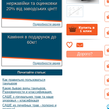
нержавійки та оцинковки
20% від заводських цін!!!
Подробности акции
Каміння в подарунок до
60кг!
Дорого?
Какая цена
могла бы
Подробности акции
Вас
устроить
?
Указать цену
Почитайте статьи:
Как правильно пользоваться
тандыром
Какие бываю виды тандыров.
Разновидности и классификация.
САШЕ з лікувальних трав та наше
здоровья – класифікація
САШЕ из лечебных трав - полезно и
приятно!