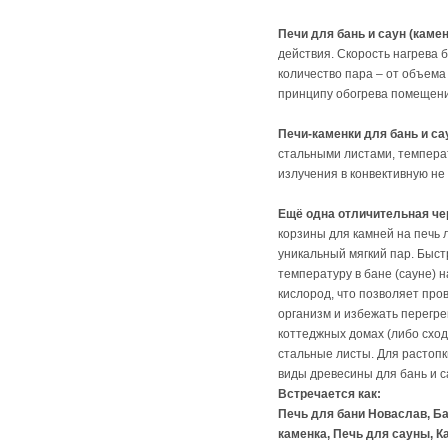
Печи для бань и саун (каме
действия. Скорость нагрева 
количество пара – от объема 
принципу обогрева помещени
Печи-каменки для бань и с
стальными листами, темпера
излучения в конвективную н
Ещё одна отличительная че
корзины для камней на печь л
уникальный мягкий пар. Быст
температуру в бане (сауне) 
кислород, что позволяет про
организм и избежать перегре
коттеджных домах (либо сход
стальные листы. Для растопк
виды древесины для бань и с
Встречается как:
Печь для бани Новаслав, Ба
каменка, Печь для сауны, К