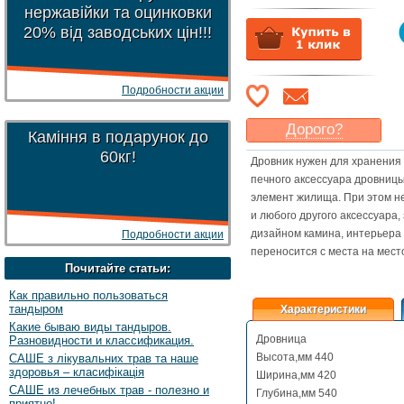
нержавійки та оцинковки
20% від заводських цін!!!
Подробности акции
Дорого?
Каміння в подарунок до
Какая цена
могла бы
60кг!
Дровник нужен для хранения 
Вас
устроить
?
печного аксессуара дровниц
Указать цену
элемент жилища. При этом не
и любого другого аксессуара,
дизайном камина, интерьера
Подробности акции
переносится с места на мест
Почитайте статьи:
Как правильно пользоваться
тандыром
Характеристики
Какие бываю виды тандыров.
Дровница
Разновидности и классификация.
Высота,мм 440
САШЕ з лікувальних трав та наше
здоровья – класифікація
Ширина,мм 420
САШЕ из лечебных трав - полезно и
Глубина,мм 540
приятно!