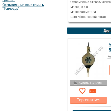
Оформление в классическом
Отопительные печи-камины
Масса, кг 4,8
"Теплодар"
Материал металл
Цвет чёрно-серебристая
Друг
5
Ко
Торговаться
Какая цена Вас
устроит?