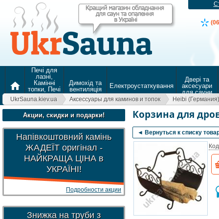
С
(0
Печі для
лазні,
Двері та
Камінні
Димохід та
home
Електроустаткування
аксесуари
топки, Печі
вентиляція
для сауни
для
UkrSauna.kiev.ua
Аксессуары для каминов и топок
Heibi (Германия
опалення
Корзина для дров
Акции, скидки и подарки!
◄ Вернуться к списку това
Напівкоштовний камінь
ЖАДЕЇТ оригінал -
Код
НАЙКРАЩА ЦІНА в
УКРАЇНІ!
Подробности акции
Знижка на труби з