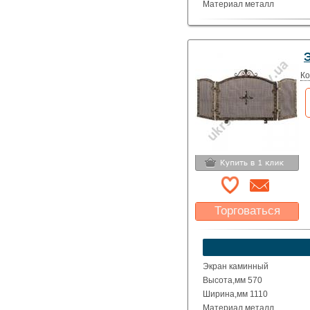
Материал металл
Цвет чёрно-серебристый
Э
Ко
Торговаться
Какая цена Вас
устроит?
Указать цену
Экран каминный
Высота,мм 570
Ширина,мм 1110
Материал металл