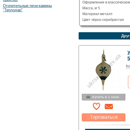
Оформление в классическом
Отопительные печи-камины
Масса, кг 5
"Теплодар"
Материал металл
Цвет чёрно-серебристая
Друг
5
Ко
Торговаться
Какая цена Вас
устроит?