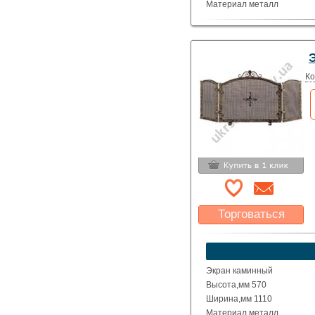
Материал металл
Цвет чёрно-серебристый
Э
Ко
Торговаться
Какая цена Вас
устроит?
Указать цену
Экран каминный
Высота,мм 570
Ширина,мм 1110
Материал металл