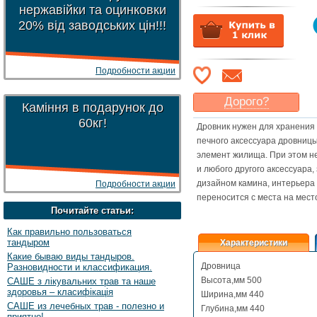
нержавійки та оцинковки
20% від заводських цін!!!
Подробности акции
Дорого?
Каміння в подарунок до
Какая цена
могла бы
60кг!
Дровник нужен для хранения 
Вас
устроить
?
печного аксессуара дровниц
Указать цену
элемент жилища. При этом не
и любого другого аксессуара,
дизайном камина, интерьера
Подробности акции
переносится с места на мест
Почитайте статьи:
Как правильно пользоваться
тандыром
Характеристики
Какие бываю виды тандыров.
Дровница
Разновидности и классификация.
Высота,мм 500
САШЕ з лікувальних трав та наше
здоровья – класифікація
Ширина,мм 440
САШЕ из лечебных трав - полезно и
Глубина,мм 440
приятно!