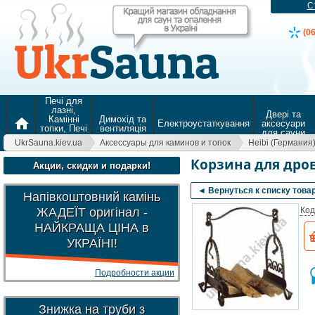
С
(0
Печі для
лазні,
Двері та
Камінні
Димохід та
home
Електроустаткування
аксесуари
топки, Печі
вентиляція
для сауни
для
UkrSauna.kiev.ua
Аксессуары для каминов и топок
Heibi (Германия
опалення
Корзина для дров
Акции, скидки и подарки!
◄ Вернуться к списку това
Напівкоштовний камінь
ЖАДЕЇТ оригінал -
Код
НАЙКРАЩА ЦІНА в
УКРАЇНІ!
Подробности акции
Знижка на труби з