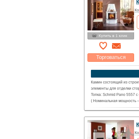
Ко
Торговаться
Какая цена Вас
устроит?
Указать цену
Камин состоящий из строи
элементы для отделки стор
Топка: Schmid Pano 5557 с
( Номинальная мощность – 
Ко