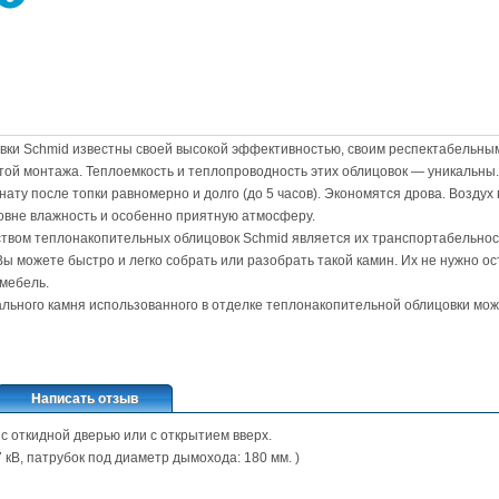
ки Schmid известны своей высокой эффективностью, своим респектабельным
той монтажа. Теплоемкость и теплопроводность этих облицовок — уникальны
нату после топки равномерно и долго (до 5 часов). Экономятся дрова. Воздух
овне влажность и особенно приятную атмосферу.
ом теплонакопительных облицовок Schmid является их транспортабельнос
ы можете быстро и легко собрать или разобрать такой камин. Их не нужно ос
 мебель.
ального камня использованного в отделке теплонакопительной облицовки м
Написать отзыв
 с откидной дверью или с открытием вверх.
 кВ, патрубок под диаметр дымохода: 180 мм. )