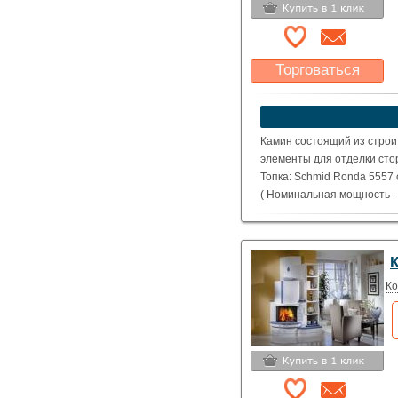
Торговаться
Какая цена Вас
устроит?
Указать цену
Камин состоящий из строи
элементы для отделки стор
Топка: Schmid Ronda 5557 
( Номинальная мощность – 
Ко