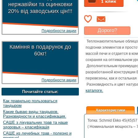
нержавійки та оцинковки
20% від заводських цін!!!
Дорого?
Подробности акции
Какая цена
могла бы
Теплонакопительные облицов
Вас
устроить
?
Каміння в подарунок до
подгонки элементов и просто
60кг!
Указать цену
массой печи и отдается в ком
сохраняя на оптимальном ур
Дополнительным преимуществ
разработанной конструкции В
перевезены, как и остальная
Подробности акции
Разновидность и цвет натур
каталоге.
Почитайте статьи:
Как правильно пользоваться
тандыром
Характеристики
Какие бываю виды тандыров.
Разновидности и классификация.
Топка: Schmid Ekko 45(45)57
САШЕ з лікувальних трав та наше
( Номинальная мощность – 7
здоровья – класифікація
САШЕ из лечебных трав - полезно и
приятно!