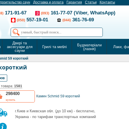
троительство саун
Доставка и оплата
Гарантия
Статьи
Контакты
171-91-67
161-77-07 (Viber, WhatsApp)
68)
(093)
557-19-01
361-76-69
(050)
(044)
Двері та
Будматеріали
я
аксесуари для
Грилі та меблі
Лаки, ф
(лазня)
сауни
mid S9 короткий
 короткий
ров
 товара:
1581
298400
Камин Schmid S9 короткий
купить
г.Киев и Киевская обл. (до 10 км) - бесплатно,
Украина - по тарифам транспортных компаний