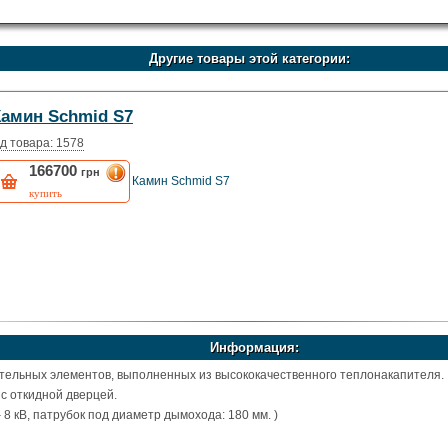
Другие товары этой категории:
Камин Schmid S7
д товара: 1578
166700
грн
Камин Schmid S7
купить
Информация:
тельных элементов, выполненных из высококачественного теплонакапителя.
 с откидной дверцей.
8 кВ, патрубок под диаметр дымохода: 180 мм. )