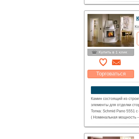
Ко
Торговаться
Какая цена Вас
устроит?
Указать цену
Камин состоящий из строи
элементы для отделки стор
Топка: Schmid Pano 5551 с
( Номинальная мощность – 