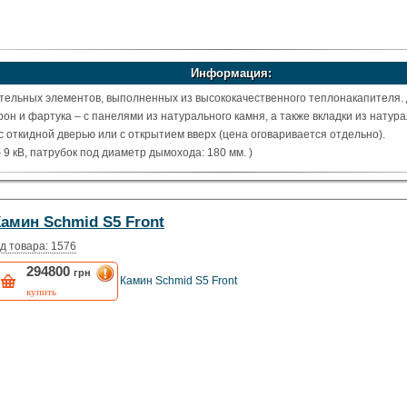
Информация:
тельных элементов, выполненных из высококачественного теплонакапителя.
он и фартука – с панелями из натурального камня, а также вкладки из натур
с откидной дверью или с открытием вверх (цена оговаривается отдельно).
9 кВ, патрубок под диаметр дымохода: 180 мм. )
Камин Schmid S5 Front
д товара: 1576
294800
грн
Камин Schmid S5 Front
купить