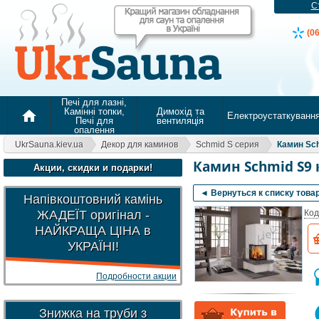
С
(0
Печі для лазні,
Камінні топки,
Димохід та
home
Електроустаткуванн
Печі для
вентиляція
опалення
UkrSauna.kiev.ua
Декор для каминов
Schmid S серия
Камин Sch
Камин Schmid S9
Акции, скидки и подарки!
◄ Вернуться к списку това
Напівкоштовний камінь
ЖАДЕЇТ оригінал -
Код
НАЙКРАЩА ЦІНА в
УКРАЇНІ!
Подробности акции
Знижка на труби з