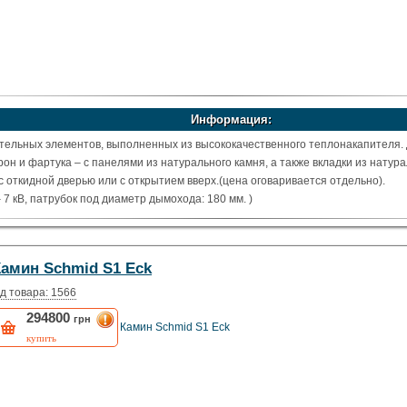
Информация:
тельных элементов, выполненных из высококачественного теплонакапителя.
он и фартука – с панелями из натурального камня, а также вкладки из натур
с откидной дверью или с открытием вверх.(цена оговаривается отдельно).
7 кВ, патрубок под диаметр дымохода: 180 мм. )
Камин Schmid S1 Eck
д товара: 1566
294800
грн
Камин Schmid S1 Eck
купить