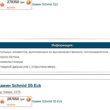
278350
грн
Камин Schmid S11
купить
Информация:
тельных элементов, выполненных из высококачественного теплонакапителя.
серого бетона,
инималистичным.
 откидной дверью или с открытием вверх.
9 кВ, патрубок под диаметр дымохода: 180 мм. )
Камин Schmid S5 Eck
д товара: 1575
287650
грн
Камин Schmid S5 Eck
купить