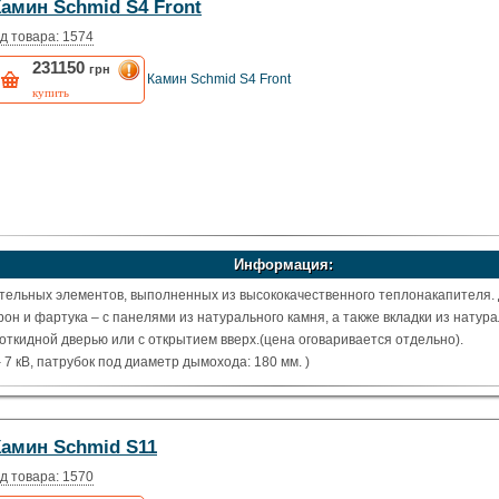
Камин Schmid S4 Front
д товара: 1574
231150
грн
Камин Schmid S4 Front
купить
Информация:
тельных элементов, выполненных из высококачественного теплонакапителя.
он и фартука – с панелями из натурального камня, а также вкладки из натур
 откидной дверью или с открытием вверх.(цена оговаривается отдельно).
7 кВ, патрубок под диаметр дымохода: 180 мм. )
Камин Schmid S11
д товара: 1570