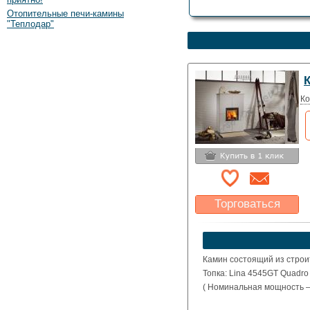
Отопительные печи-камины
"Теплодар"
Ко
Торговаться
Какая цена Вас
устроит?
Указать цену
Камин состоящий из строи
Топка: Lina 4545GT Quadro
( Номинальная мощность – 