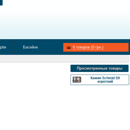
арби
Басейни
0
товаров (
0
грн.)
Просмотренные товары
Камин Schmid S9
короткий