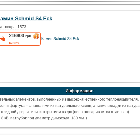
Камин Schmid S4 Eck
д товара: 1573
216800
грн
Камин Schmid S4 Eck
купить
Информация:
тельных элементов, выполненных из высококачественного теплонакапителя.
он и фартука – с панелями из натурального камня, а также вкладки из натур
 откидной дверью или с открытием вверх.(цена оговаривается отдельно).
8 кВ, патрубок под диаметр дымохода: 180 мм. )