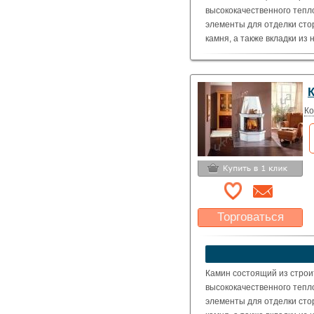
высококачественного тепл
элементы для отделки сто
камня, а также вкладки из
Топка: Schmid Pano 5551 с
оговаривается отдельно).
( Номинальная мощность – 
Ко
Торговаться
Какая цена Вас
устроит?
Указать цену
Камин состоящий из строи
высококачественного тепл
элементы для отделки сто