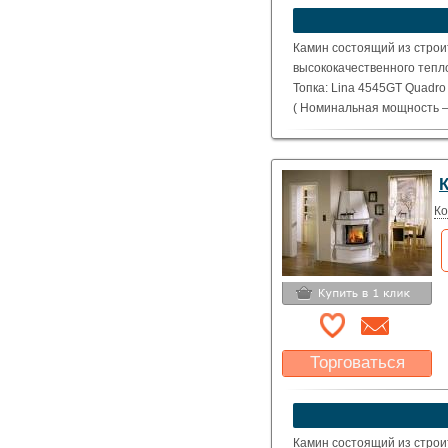
устроит?
Указать цену
Камин состоящий из строи
высококачественного тепл
Топка: Lina 4545GT Quadro
( Номинальная мощность – 
Ко
Торговаться
Какая цена Вас
устроит?
Указать цену
Камин состоящий из строи