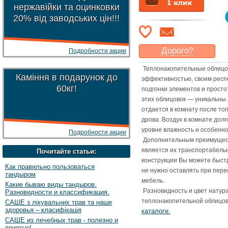
нержавійки та оцинковки
20% від заводських цін!!!
Дорого?
Подробности акции
Какая цена
могла бы
Теплонакопительные облицов
Вас
устроить
?
Каміння в подарунок до
эффективностью, своим респ
60кг!
Указать цену
подгонки элементов и просто
этих облицовок — уникальны.
отдается в комнату после топ
дрова. Воздух в комнате дол
уровне влажность и особенн
Подробности акции
Дополнительным преимущест
является их транспортабель
Почитайте статьи:
конструкции Вы можете быстр
Как правильно пользоваться
не нужно оставлять при пере
тандыром
мебель.
Какие бываю виды тандыров.
Разновидность и цвет натура
Разновидности и классификация.
теплонакопительной облицо
САШЕ з лікувальних трав та наше
здоровья – класифікація
каталоге.
САШЕ из лечебных трав - полезно и
приятно!