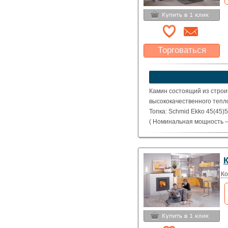
Торговаться
Какая цена Вас
устроит?
Указать цену
Камин состоящий из строи
высококачественного тепл
Топка: Schmid Ekko 45(45)
( Номинальная мощность – 
Ко