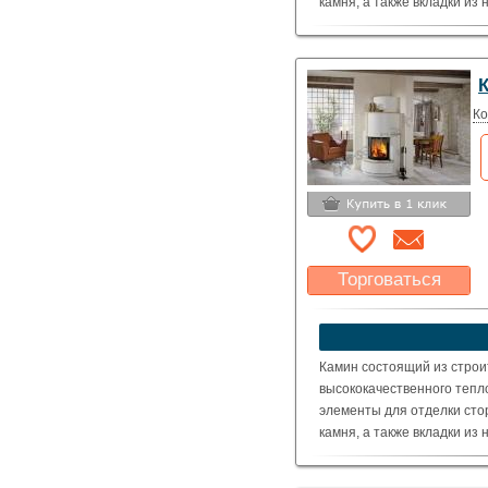
камня, а также вкладки из
Топка: Schmid Pano 5557 с
оговаривается отдельно).
( Номинальная мощность – 
Ко
Торговаться
Какая цена Вас
устроит?
Указать цену
Камин состоящий из строи
высококачественного тепл
элементы для отделки сто
камня, а также вкладки из
Топка: Schmid Ronda 5557 
оговаривается отдельно).