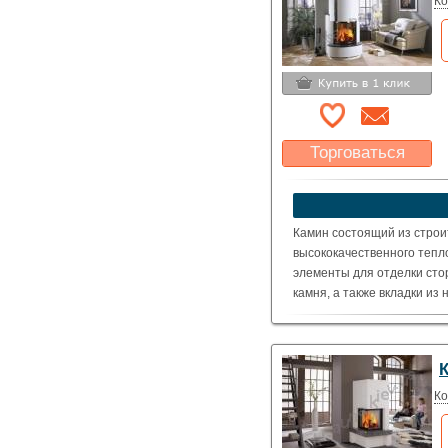
Ко
Торговаться
Какая цена Вас
устроит?
Указать цену
Камин состоящий из строи
высококачественного тепл
элементы для отделки сто
камня, а также вкладки из
Топка: Schmid Ronda 5557 
оговаривается отдельно).
( Номинальная мощность – 
Ко