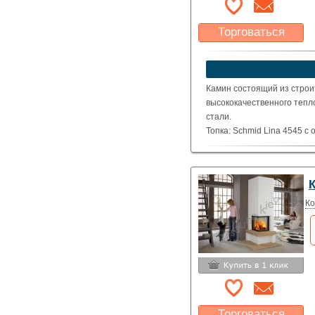
Торговаться
Какая цена Вас
устроит?
Указать цену
Камин состоящий из строи
высококачественного тепл
стали.
Топка: Schmid Lina 4545 с
топкой имеющей открытие 
( Номинальная мощность – 
Ко
Торговаться