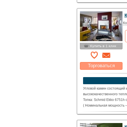
Ко
Торговаться
Какая цена Вас
устроит?
Указать цену
Угловой камин состоящий 
высококачественного тепл
Топка: Schmid Ekko 6751h 
( Номинальная мощность – 