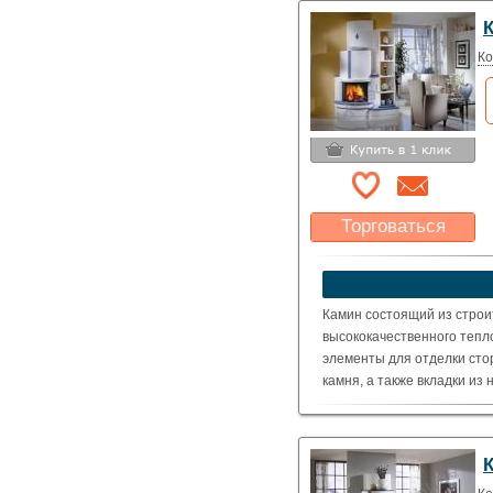
( Номинальная мощность – 
Ко
Торговаться
Какая цена Вас
устроит?
Указать цену
Камин состоящий из строи
высококачественного тепл
элементы для отделки сто
камня, а также вкладки из
Топка: Schmid Ronda 6751 
оговаривается отдельно).
( Номинальная мощность – 