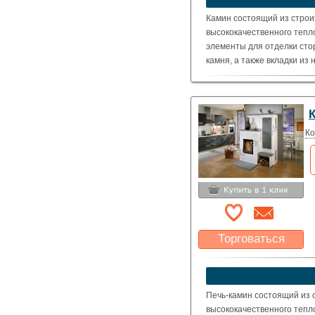
Указать цену
Камин состоящий из строи
высококачественного тепл
элементы для отделки сто
камня, а также вкладки из
Топка: Schmid Ronda 6751 
оговаривается отдельно).
( Номинальная мощность – 
Ко
Торговаться
Какая цена Вас
устроит?
Указать цену
Печь-камин состоящий из 
высококачественного тепл