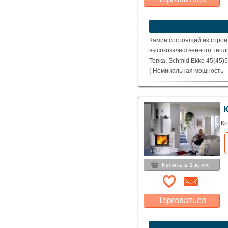
Какая цена Вас
устроит?
Указать цену
Камин состоящий из строи
высококачественного тепл
Топка: Schmid Ekko 45(45)
( Номинальная мощность – 
Ко
Торговаться
Какая цена Вас
устроит?