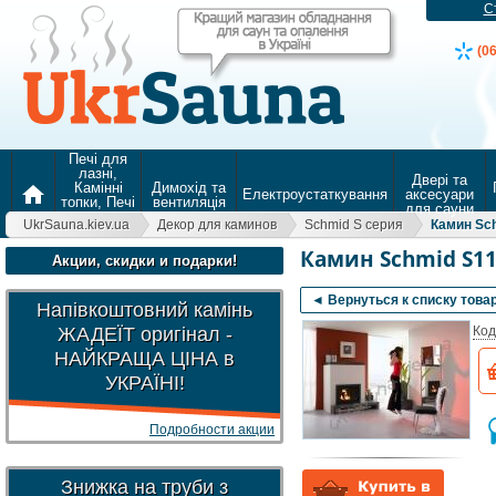
С
(0
Печі для
лазні,
Двері та
Камінні
Димохід та
home
Електроустаткування
аксесуари
топки, Печі
вентиляція
для сауни
для
UkrSauna.kiev.ua
Декор для каминов
Schmid S серия
Камин Sc
опалення
Камин Schmid S1
Акции, скидки и подарки!
◄ Вернуться к списку това
Напівкоштовний камінь
ЖАДЕЇТ оригінал -
Код
НАЙКРАЩА ЦІНА в
УКРАЇНІ!
Подробности акции
Знижка на труби з