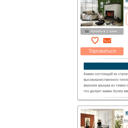
Ко
Торговаться
Какая цена Вас
устроит?
Указать цену
Камин состоящий из строи
высококачественного тепл
верхняя крышка из темно-
что делает камин более м
Топка: Schmid Lina 10057h
( Номинальная мощность – 
Ко