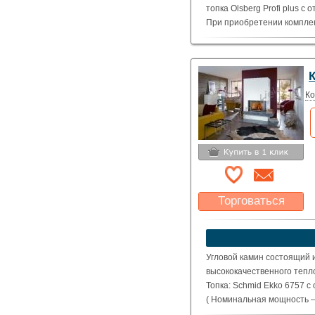
топка Olsberg Profi plus с 
При приобретении компле
дополнительных дымоводов
теплоемкость и увеличит в
Ко
Торговаться
Какая цена Вас
устроит?
Указать цену
Угловой камин состоящий 
высококачественного тепл
Топка: Schmid Ekko 6757 с
( Номинальная мощность – 