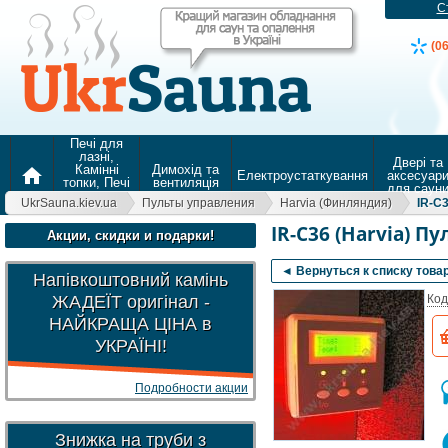
С
(0
Печі для
лазні,
Двері та
Камінні
Димохід та
home
Електроустаткування
аксесуар
топки, Печі
вентиляція
для саун
для
UkrSauna.kiev.ua
Пульты управления
Harvia (Финляндия)
IR-C
опалення
IR-C36 (Harvia) 
Акции, скидки и подарки!
◄ Вернуться к списку това
Напівкоштовний камінь
ЖАДЕЇТ оригінал -
Код
НАЙКРАЩА ЦІНА в
УКРАЇНІ!
Подробности акции
Знижка на труби з