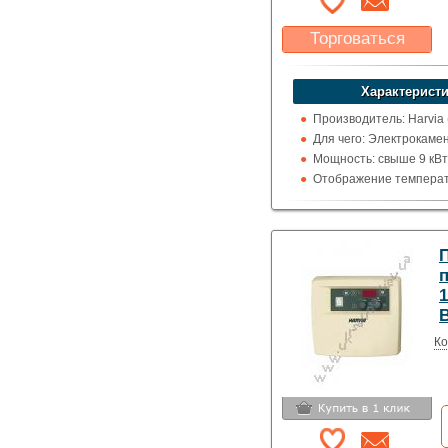
Торговаться
Какая цена Вас
устроит?
Характеристи
Указать цену
Производитель: Harvia
Для чего: Электрокаме
Мощность: свыше 9 кВт
Отображение температ
цельсия
п
Ко