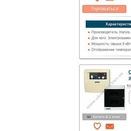
Торговаться
Какая цена Вас
устроит?
Характеристи
Указать цену
Производитель: Harvia
Для чего: Электрокаме
Мощность: свыше 9 кВт
Отображение температ
цельсия
C
Ко