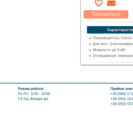
Торговаться
Какая цена Вас
устроит?
Характеристи
Указать цену
Производитель: Harvia
Для чего: Электрокаме
Мощность: до 9 кВт
Отображение температ
цельсия
Режим роботи:
Прийом замо
Пн-Пт: 9:00 - 18:00
+38 (068) 171
Сб-Нд: Вихідні дні
+38 (093) 16
+38 (050) 55