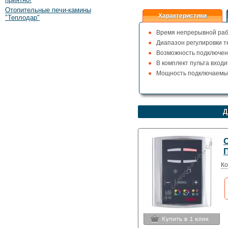
Отопительные печи-камины
Характеристики
"Теплодар"
Время непрерывной раб
Диапазон регулировки т
Возможность подключен
В комплект пульта входи
Мощность подключаемых
Д
C
Ко