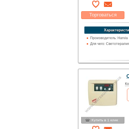
Торговаться
Какая цена Вас
устроит?
Характеристи
Указать цену
Производитель: Harvia
Для чего: Светотерапи
C
Ко