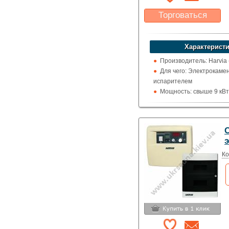
Торговаться
Какая цена Вас
устроит?
Характеристи
Указать цену
Производитель: Harvia
Для чего: Электрокамен
испарителем
Мощность: свыше 9 кВт
Отображение температ
цельсия
C
Ко