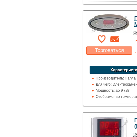
цельсия
П
M
Ко
Торговаться
Какая цена Вас
устроит?
Характеристи
Указать цену
Производитель: Harvia
Для чего: Электрокаме
Мощность: до 9 кВт
Отображение температ
цельсия
П
(
Ко