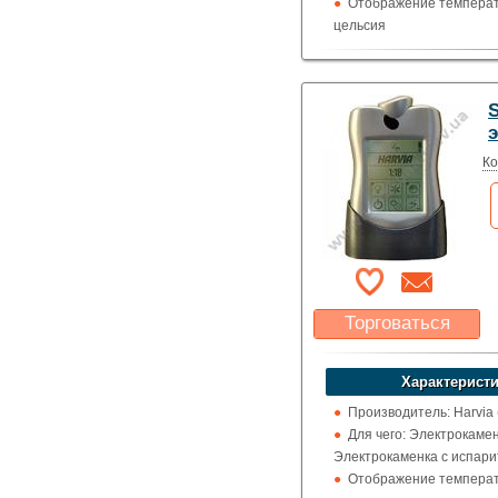
Отображение температ
цельсия
S
Ко
Торговаться
Какая цена Вас
устроит?
Характеристи
Указать цену
Производитель: Harvia
Для чего: Электрокамен
Электрокаменка с испар
Отображение температ