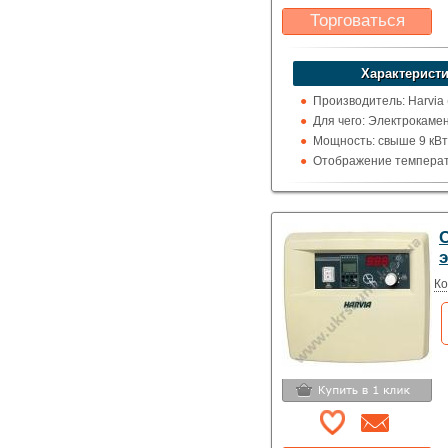
Торговаться
Какая цена Вас
устроит?
Характеристи
Указать цену
Производитель: Harvia
Для чего: Электрокаме
Мощность: свыше 9 кВт
Отображение температ
цельсия
C
Ко