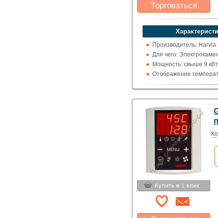
Торговаться
Какая цена Вас
устроит?
Характеристи
Указать цену
Производитель: Harvia
Для чего: Электрокаме
Мощность: свыше 9 кВт
Отображение температ
цельсия
G
Ко