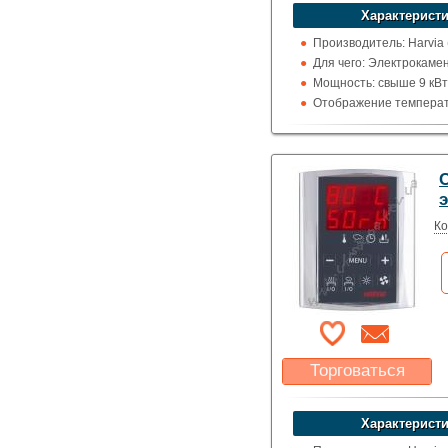
устроит?
Характеристи
Указать цену
Производитель: Harvia
Для чего: Электрокаме
Мощность: свыше 9 кВт
Отображение температ
цельсия
C
Ко
Торговаться
Какая цена Вас
устроит?
Характеристи
Указать цену