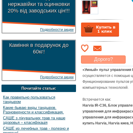
нержавійки та оцинковки
20% від заводських цін!!!
Подробности акции
Каміння в подарунок до
60кг!
Дорого?
Какая цена
могла бы
«Умный» пульт управления I
Вас
устроить
?
осуществляется с помощью ц
Подробности акции
Указать цену
Функционирование пультов у
компьютерных технологий.
Почитайте статьи:
Как правильно пользоваться
Встречается как:
тандыром
Harvia
IR-C36
, Блок управле
Какие бываю виды тандыров.
управления для инфракрасн
Разновидности и классификация.
управления для инфракрасных,
САШЕ з лікувальних трав та наше
здоровья – класифікація
купить Harvia, Harvia киев, 
САШЕ из лечебных трав - полезно и
приятно!