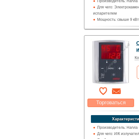
Производитель: Harvia
Для чего: Электрокамен
испарителем
Мощность: свыше 9 кВт
Отображение температ
цельсия
C
Ко
Торговаться
Какая цена Вас
устроит?
Характеристи
Указать цену
Производитель: Harvia
Для чего: И/К излучате