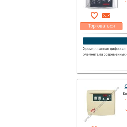
Торговаться
Какая цена Вас
устроит?
Указать цену
Хромированная цифровая 
элементами современных с
C
Ко