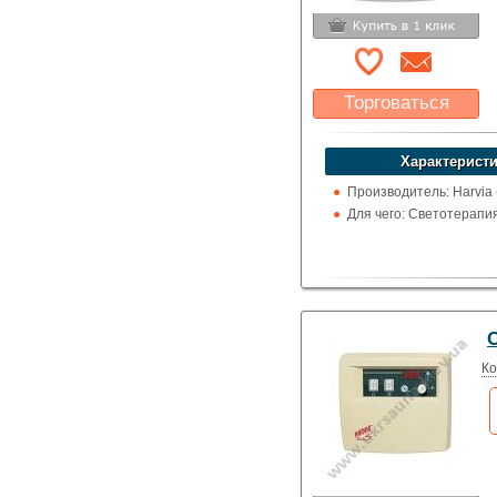
Торговаться
Какая цена Вас
устроит?
Характеристи
Указать цену
Производитель: Harvia
Для чего: Светотерапи
C
Ко