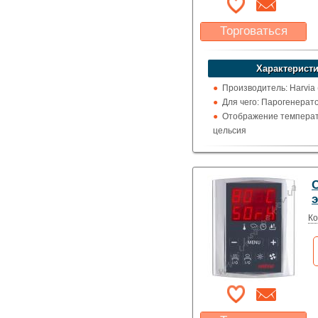
Торговаться
Какая цена Вас
устроит?
Характеристи
Указать цену
Производитель: Harvia
Для чего: Парогенерат
Отображение температ
цельсия
C
Ко