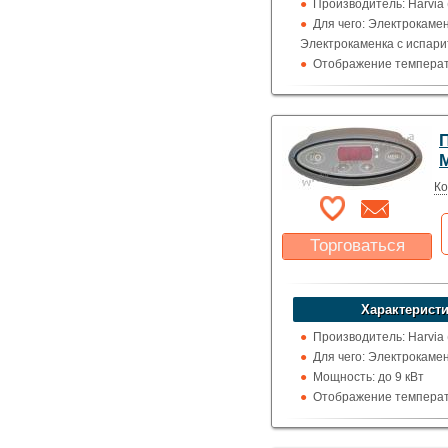
Производитель: Harvia
Для чего: Электрокамен
Электрокаменка с испар
Отображение температ
цельсия
П
M
Ко
Торговаться
Какая цена Вас
устроит?
Характеристи
Указать цену
Производитель: Harvia
Для чего: Электрокаме
Мощность: до 9 кВт
Отображение температ
цельсия