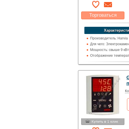
Торговаться
Какая цена Вас
устроит?
Характеристи
Указать цену
Производитель: Harvia
Для чего: Электрокаме
Мощность: свыше 9 кВт
Отображение температ
цельсия
G
Ко