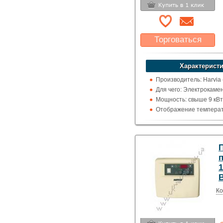
Торговаться
Какая цена Вас
устроит?
Характеристи
Указать цену
Производитель: Harvia
Для чего: Электрокаме
Мощность: свыше 9 кВт
Отображение температ
цельсия
п
Ко