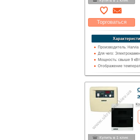
Торговаться
Какая цена Вас
устроит?
Характеристи
Указать цену
Производитель: Harvia
Для чего: Электрокаме
Мощность: свыше 9 кВт
Отображение температ
цельсия
C
Ко