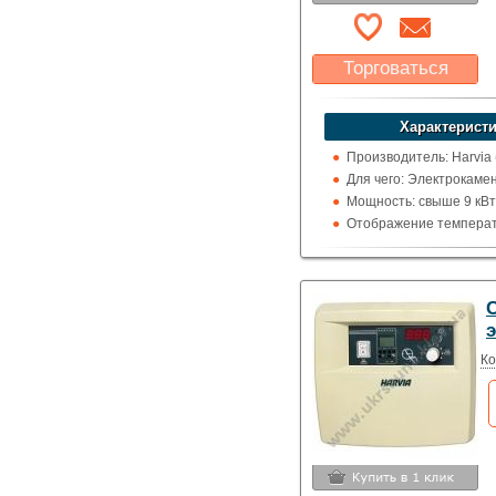
Торговаться
Какая цена Вас
устроит?
Характеристи
Указать цену
Производитель: Harvia
Для чего: Электрокаме
Мощность: свыше 9 кВт
Отображение температ
цельсия
C
Ко