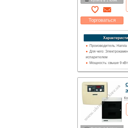
Торговаться
Какая цена Вас
устроит?
Характеристи
Указать цену
Производитель: Harvia
Для чего: Электрокамен
испарителем
Мощность: свыше 9 кВт
Отображение температ
цельсия
C
Ко