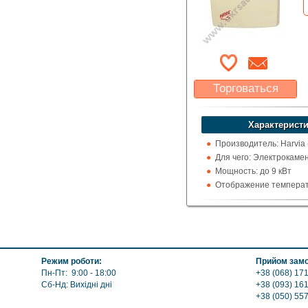
Торговаться
Какая цена Вас
устроит?
Характеристи
Указать цену
Производитель: Harvia
Для чего: Электрокаме
Мощность: до 9 кВт
Отображение температ
цельсия
Режим роботи:
Прийом замо
Пн-Пт: 9:00 - 18:00
+38 (068) 171
Сб-Нд: Вихідні дні
+38 (093) 16
+38 (050) 55