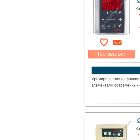
C
Ко
Торговаться
Какая цена Вас
устроит?
Указать цену
Хромированная цифровая 
элементами современных с
C
Ко