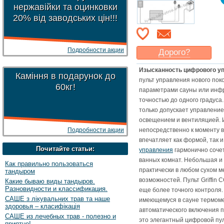
нержавійки та оцинковки
20% від заводських цін!!!
Подробности акции
Дорого?
Какая цена
могла бы
Изысканность цифрового упр
Вас
устроить
?
Каміння в подарунок до
пульт управления нового поко
60кг!
Указать цену
параметрами сауны или инфр
точностью до одного градуса. 
только допускает управление
освещением и вентиляцией. 
Подробности акции
непосредственно к моменту во
впечатляет как формой, так 
Почитайте статьи:
управления
гармонично соче
ванных комнат. Небольшая и 
Как правильно пользоваться
практически в любом сухом ме
тандыром
возможностей. Пульт Griffin
Какие бываю виды тандыров.
Разновидности и классификация.
еще более точного контроля
САШЕ з лікувальних трав та наше
имеющемуся в сауне термоме
здоровья – класифікація
автоматического включения по
САШЕ из лечебных трав - полезно и
это элегантный цифровой пул
приятно!