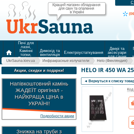
С
(0
Печі для
лазні,
Двері та
Камінні
Димохід та
home
Електроустаткування
аксесуари
топки,
вентиляція
для сауни
Печі для
UkrSauna.kiev.ua
Инфракрасные излучатели
Helo (Финляндия)
опалення
HELO IR 450 WA 2
Акции, скидки и подарки!
◄ Вернуться к списку това
Напівкоштовний камінь
ЖАДЕЇТ оригінал -
Код
НАЙКРАЩА ЦІНА в
УКРАЇНІ!
Подробности акции
Знижка на труби з