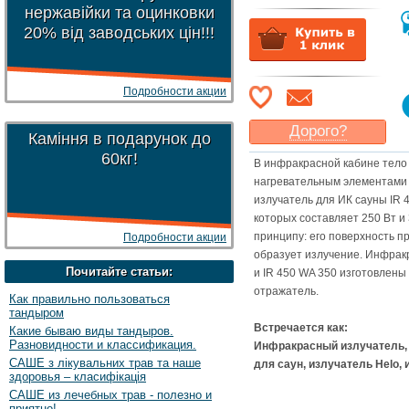
нержавійки та оцинковки
20% від заводських цін!!!
Подробности акции
Дорого?
Каміння в подарунок до
Какая цена
могла бы
60кг!
В инфракрасной кабине тело
Вас
устроить
?
нагревательным элементами
Указать цену
излучатель для ИК сауны IR 
которых составляет 250 Вт и
принципу: его поверхность п
Подробности акции
образует излучение. Инфрак
Почитайте статьи:
и IR 450 WA 350 изготовлен
отражатель.
Как правильно пользоваться
тандыром
Встречается как:
Какие бываю виды тандыров.
Разновидности и классификация.
Инфракрасный излучатель, I
САШЕ з лікувальних трав та наше
для саун, излучатель Helo,
здоровья – класифікація
САШЕ из лечебных трав - полезно и
приятно!