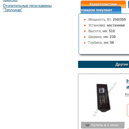
Характеристики
Отопительные печи-камины
"Теплодар"
товаром покупают
Мощность, Вт:
250/350
Установка:
настенная
Высота, мм:
510
Ширина, мм:
230
Глубина, мм:
56
Другие
H
Ко