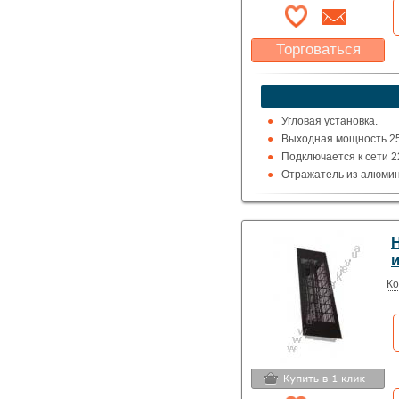
Торговаться
Какая цена Вас
устроит?
Указать цену
Угловая установка.
Выходная мощность 25
Подключается к сети 2
Отражатель из алюмин
Излучатель из нержав
Цвет серый.
H
Ко