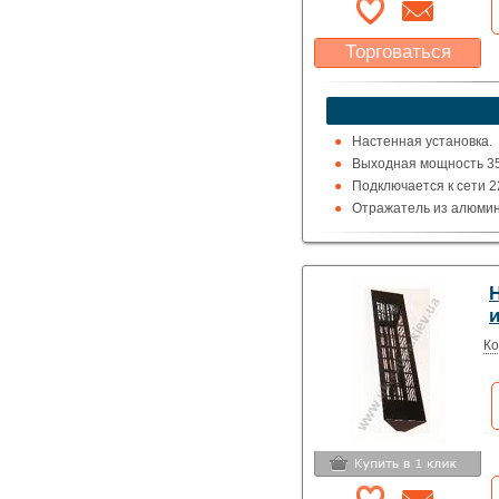
Торговаться
Какая цена Вас
устроит?
Указать цену
Настенная установка.
Выходная мощность 35
Подключается к сети 2
Отражатель из алюмин
Излучатель из нержав
Цвет серый.
H
Ко