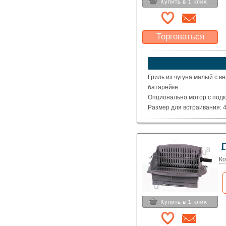
Торговаться
Какая цена Вас
устроит?
Указать цену
Гриль из чугуна малый с в
батарейке.
Опционально мотор с подк
Размер для встраивания: 4
Общий размер (см) : 52 x 40
Вес : 33 Кг
Г
Ко