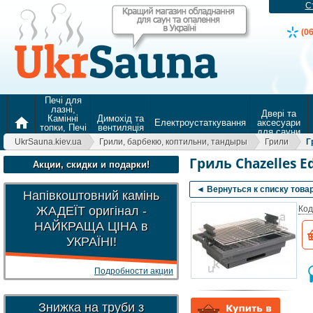
С
(0
Печі для
лазні,
Двері та
Камінні
Димохід та
home
Електроустаткування
аксесуари
топки, Печі
вентиляція
для сауни
для
UkrSauna.kiev.ua
Грили, барбекю, коптильни, тандыры
Грили
Г
опалення
Гриль Chazelles Ed
Акции, скидки и подарки!
◄ Вернуться к списку това
Напівкоштовний камінь
ЖАДЕЇТ оригінал -
Код
НАЙКРАЩА ЦІНА в
УКРАЇНІ!
Подробности акции
Знижка на труби з