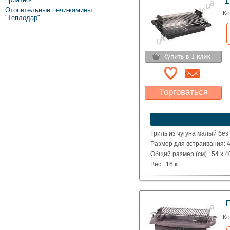
Отопительные печи-камины
Ко
"Теплодар"
Торговаться
Какая цена Вас
устроит?
Указать цену
Гриль из чугуна малый без
Размер для встраивания: 4
Общий размер (см) : 54 x 40
Вес : 16 кг
Г
Ко