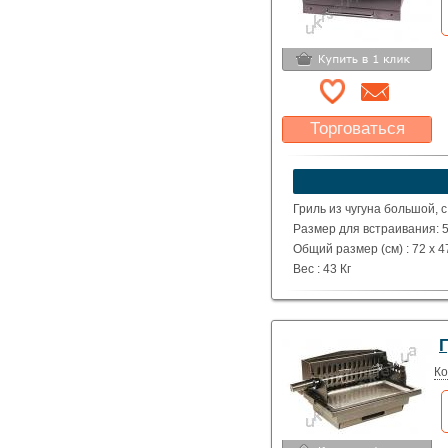
Торговаться
Какая цена Вас
устроит?
Указать цену
Гриль из чугуна большой, 
Размер для встраивания: 5
Общий размер (см) : 72 x 47
Вес : 43 Кг
Г
Ко