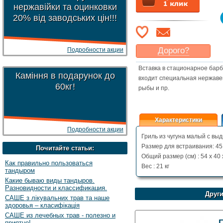
нержавійки та оцинковки
20% від заводських цін!!!
Дорого?
Подробности акции
Какая цена
могла бы
Вставка в стационарное барб
Вас
устроить
?
Каміння в подарунок до
входит специальная нержаве
60кг!
Указать цену
рыбы и пр.
Характеристики
Подробности акции
Гриль из чугуна малый с вы
Размер для встраивания: 45 
Почитайте статьи:
Общий размер (см) : 54 x 40 
Как правильно пользоваться
Вес : 21 кг
тандыром
Какие бываю виды тандыров.
Разновидности и классификация.
Други
САШЕ з лікувальних трав та наше
здоровья – класифікація
САШЕ из лечебных трав - полезно и
Г
приятно!