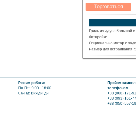
Торговаться
Какая цена Вас
устроит?
Указать цену
Гриль из чугуна большой с
батарейке.
Опционально мотор с подк
Размер для встраивания: 5
Общий размер (см) : 72 x 47
Вес : 66 кг
Режим роботи:
Прийом замовле
Пн-Пт: 9:00 - 18:00
телефонам:
Сб-Нд: Вихідні дні
+38 (068) 171-91
+38 (093) 161-7
+38 (050) 557-1