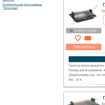
Г
Отопительные печи-камины
"Теплодар"
Ко
Торговаться
Какая цена Вас
устроит?
Указать цену
Гриль из чугуна малый без
Размер для встраивания: 4
Общий размер (см) : 54 x 40
Вес : 16 кг
Г
Ко