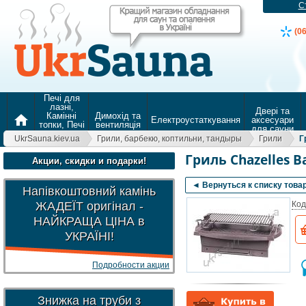
С
(0
Печі для
лазні,
Двері та
Камінні
Димохід та
home
Електроустаткування
аксесуари
топки, Печі
вентиляція
для сауни
для
UkrSauna.kiev.ua
Грили, барбекю, коптильни, тандыры
Грили
Г
опалення
Гриль Chazelles B
Акции, скидки и подарки!
◄ Вернуться к списку това
Напівкоштовний камінь
ЖАДЕЇТ оригінал -
Код
НАЙКРАЩА ЦІНА в
УКРАЇНІ!
Подробности акции
Знижка на труби з