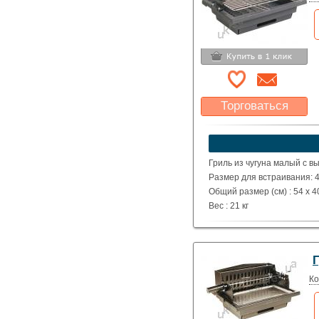
Торговаться
Какая цена Вас
устроит?
Указать цену
Гриль из чугуна малый с 
Размер для встраивания: 4
Общий размер (см) : 54 x 40
Вес : 21 кг
Г
Ко