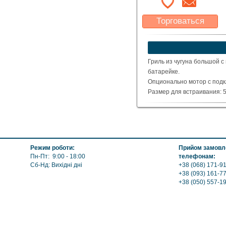
Торговаться
Какая цена Вас
устроит?
Указать цену
Гриль из чугуна большой с
батарейке.
Опционально мотор с подк
Размер для встраивания: 5
Общий размер (см) : 72 x 47
Вес : 66 кг
Режим роботи:
Прийом замовле
Пн-Пт: 9:00 - 18:00
телефонам:
Сб-Нд: Вихідні дні
+38 (068) 171-91
+38 (093) 161-7
+38 (050) 557-1