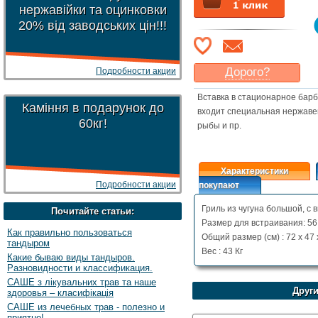
нержавійки та оцинковки
20% від заводських цін!!!
Дорого?
Подробности акции
Какая цена
могла бы
Вставка в стационарное барб
Вас
устроить
?
Каміння в подарунок до
входит специальная нержаве
60кг!
Указать цену
рыбы и пр.
Характеристики
Подробности акции
покупают
Гриль из чугуна большой, с
Почитайте статьи:
Размер для встраивания: 56 
Как правильно пользоваться
Общий размер (см) : 72 x 47 
тандыром
Вес : 43 Кг
Какие бываю виды тандыров.
Разновидности и классификация.
САШЕ з лікувальних трав та наше
Други
здоровья – класифікація
САШЕ из лечебных трав - полезно и
приятно!