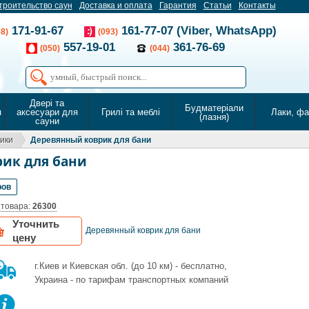
троительство саун
Доставка и оплата
Гарантия
Статьи
Контакты
171-91-67
161-77-07 (Viber, WhatsApp)
68)
(093)
557-19-01
361-76-69
(050)
(044)
Двері та
Будматеріали
я
аксесуари для
Грилі та меблі
Лаки, ф
(лазня)
сауни
пики
Деревянный коврик для бани
ик для бани
ров
 товара:
26300
Уточнить
Деревянный коврик для бани
цену
г.Киев и Киевская обл. (до 10 км) - бесплатно,
Украина - по тарифам транспортных компаний