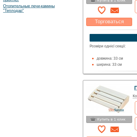
Отопительные печи-камины
"Теплодар"
Торговаться
Какая цена Вас
устроит?
Указать цену
Розміри однієї секції:
довжина: 33 см
ширина: 33 см
товщина: 2,5 см
Матеріал: термовільха, те
П
Ко