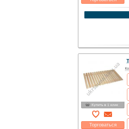
Какая цена Вас
устроит?
Указать цену
Ко
Торговаться