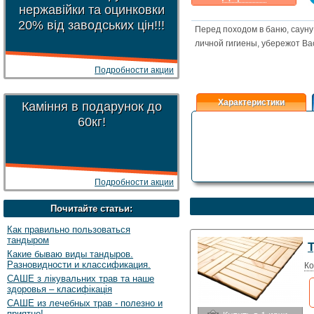
нержавійки та оцинковки
Какая цена
могла бы
20% від заводських цін!!!
Вас
устроить
?
Перед походом в баню, сауну 
личной гигиены, убережот В
Указать цену
Подробности акции
Характеристики
Каміння в подарунок до
60кг!
Подробности акции
Почитайте статьи:
Как правильно пользоваться
тандыром
Т
Какие бываю виды тандыров.
Разновидности и классификация.
Ко
САШЕ з лікувальних трав та наше
здоровья – класифікація
САШЕ из лечебных трав - полезно и
приятно!