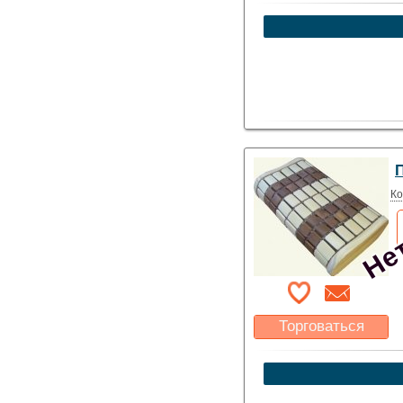
Какая цена Вас
устроит?
Указать цену
Нет
Ко
Торговаться
Какая цена Вас
устроит?
Указать цену