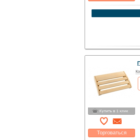
Какая цена Вас
устроит?
Указать цену
Ко
Торговаться