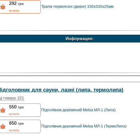
292
грн
Трапік термоясен (декінг) 330х330х25мм
купить
Информация:
рмоясен.
ідголовник для сауни, лазні (липа, термолипа)
д товара: 221
550
грн
Підголівник деревяний Metsa МЛ-1 (Липа)
купить
650
грн
Підголівник деревяний Metsa МЛ-1 (ТермоЛипа)
купить