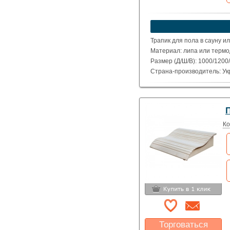
Какая цена Вас
устроит?
Указать цену
Трапик для пола в сауну и
Материал: липа или терм
Размер (Д/Ш/В): 1000/1200/
Страна-производитель: Ук
П
Ко
Торговаться