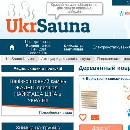
С
(0
Печі для лазні,
Камінні топки,
Димохід та
home
Електроустаткуванн
Печі для
вентиляція
опалення
UkrSauna.kiev.ua
Аксесуари для лазні та сауни
Подголовники, тра
Деревянный ковр
Акции, скидки и подарки!
◄ Вернуться к списку това
Напівкоштовний камінь
ЖАДЕЇТ оригінал -
Код
НАЙКРАЩА ЦІНА в
УКРАЇНІ!
Подробности акции
Знижка на труби з
Дорого?