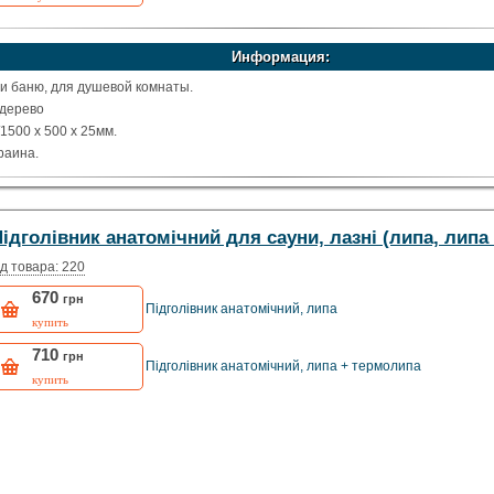
Информация:
ли баню, для душевой комнаты.
одерево
1500 х 500 х 25мм.
раина.
ідголівник анатомічний для сауни, лазні (липа, липа
д товара: 220
670
грн
Підголівник анатомічний, липа
купить
710
грн
Підголівник анатомічний, липа + термолипа
купить