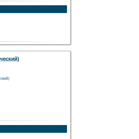
ческий)
ский)