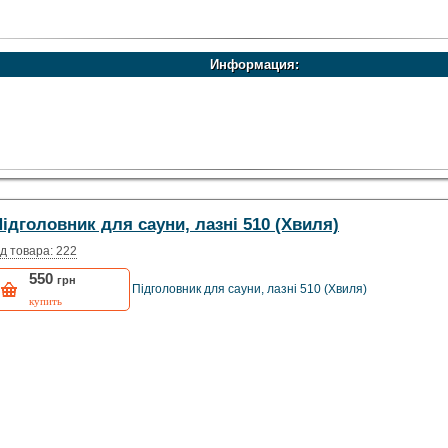
Информация:
ідголовник для сауни, лазні 510 (Хвиля)
д товара: 222
550
грн
Підголовник для сауни, лазні 510 (Хвиля)
купить