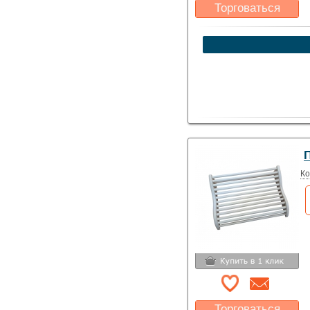
Торговаться
Какая цена Вас
устроит?
Указать цену
П
Ко
Торговаться