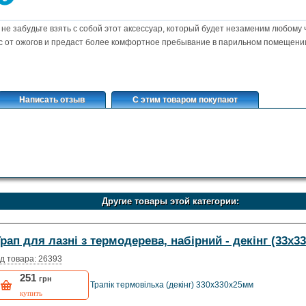
не забудьте взять с собой этот аксессуар, который будет незаменим любому 
ас от ожогов и предаст более комфортное пребывание в парильном помещени
Написать отзыв
С этим товаром покупают
Другие товары этой категории:
рап для лазні з термодерева, набірний - декінг (33х33
д товара: 26393
251
грн
Трапік термовільха (декінг) 330х330х25мм
купить