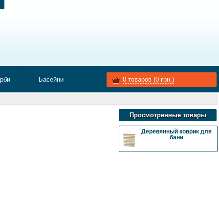
арби
Басейни
0
товаров (
0
грн.)
Просмотренные товары
Деревянный коврик для
бани