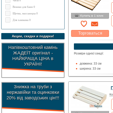
Часы 0
Веники для бани 0
Щетки, массажеры 0
Для хаммама 0
Торговаться
Акции, скидки и подарки!
Какая цена Вас
устроит?
Напівкоштовний камінь
Указать цену
ЖАДЕЇТ оригінал -
Розміри однієї секції:
НАЙКРАЩА ЦІНА в
УКРАЇНІ!
довжина: 33 см
ширина: 33 см
товщина: 2,5 см
Матеріал: термовільха, те
Знижка на труби з
П
нержавійки та оцинковки
Ко
20% від заводських цін!!!