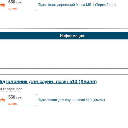
650
грн
Підголівник деревяний Metsa МЛ-1 (ТермоЛипа)
купить
Информация:
ідголовник для сауни, лазні 510 (Хвиля)
д товара: 222
550
грн
Підголовник для сауни, лазні 510 (Хвиля)
купить