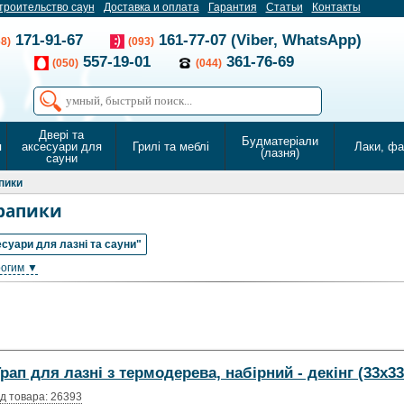
троительство саун
Доставка и оплата
Гарантия
Статьи
Контакты
171-91-67
161-77-07 (Viber, WhatsApp)
68)
(093)
557-19-01
361-76-69
(050)
(044)
Двері та
Будматеріали
я
аксесуари для
Грилі та меблі
Лаки, ф
(лазня)
сауни
пики
рапики
суари для лазні та сауни"
рогим ▼
рап для лазні з термодерева, набірний - декінг (33х33
д товара: 26393