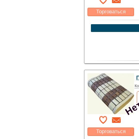
Торговаться
Какая цена Вас
устроит?
Указать цену
Нет
Ко
Торговаться