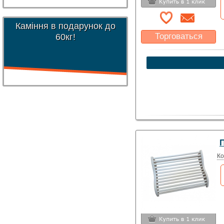
Каміння в подарунок до
Торговаться
60кг!
Какая цена Вас
устроит?
Указать цену
П
Ко