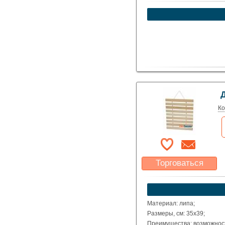
Какая цена Вас
устроит?
Указать цену
Ко
Торговаться
Какая цена Вас
устроит?
Указать цену
Материал: липа;
Размеры, см: 35x39;
Преимущества: возможност