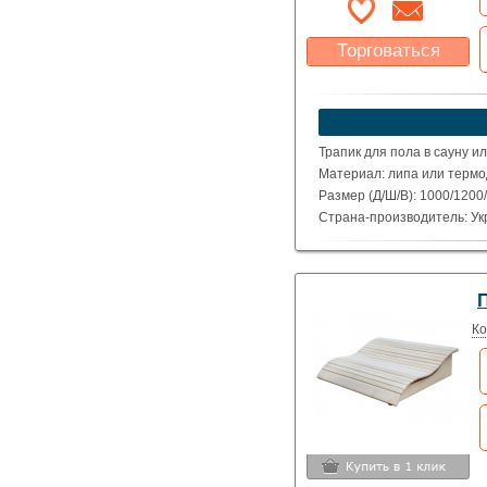
Торговаться
Какая цена Вас
устроит?
Указать цену
Трапик для пола в сауну и
Материал: липа или терм
Размер (Д/Ш/В): 1000/1200/
Страна-производитель: Ук
П
Ко