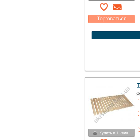
Торговаться
Какая цена Вас
устроит?
Указать цену
Ко