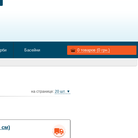
арби
Басейни
0
товаров (
0
грн.)
на странице:
20 шт. ▼
 см)