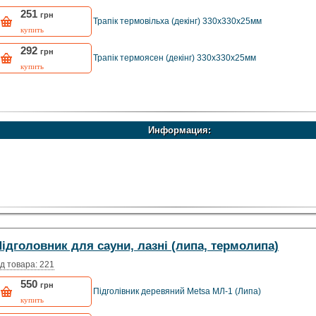
251
грн
Трапік термовільха (декінг) 330х330х25мм
купить
292
грн
Трапік термоясен (декінг) 330х330х25мм
купить
Информация:
рмоясен.
ідголовник для сауни, лазні (липа, термолипа)
д товара: 221
550
грн
Підголівник деревяний Metsa МЛ-1 (Липа)
купить