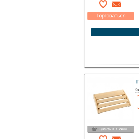
Торговаться
Какая цена Вас
устроит?
Указать цену
Ко