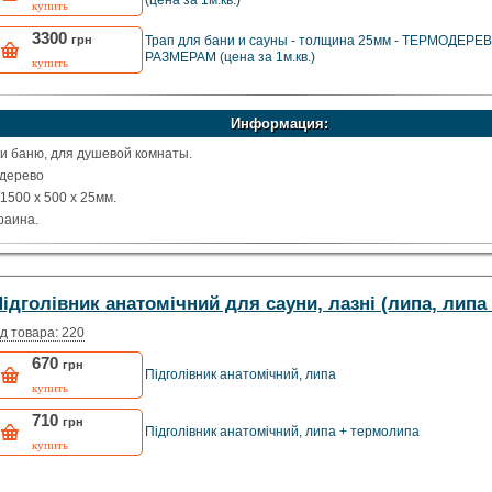
(цена за 1м.кв.)
купить
3300
грн
Трап для бани и сауны - толщина 25мм - ТЕРМОДЕРЕ
РАЗМЕРАМ (цена за 1м.кв.)
купить
Информация:
ли баню, для душевой комнаты.
одерево
1500 х 500 х 25мм.
раина.
ідголівник анатомічний для сауни, лазні (липа, липа
д товара: 220
670
грн
Підголівник анатомічний, липа
купить
710
грн
Підголівник анатомічний, липа + термолипа
купить