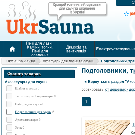
С
(0
Печі для лазні,
Камінні топки,
Димохід та
home
Електроустаткуванн
Печі для
вентиляція
опалення
UkrSauna.kiev.ua
Аксесуари для лазні та сауни
Подголовники, тра
Подголовники, т
Фильтр товаров
◄ Вернуться в раздел "Аксе
Аксессуары для сауны
Шайки и ведра 0
сортировать:
от дешевых к до
Термометры, Гигрометры 0
1
Наборы для сауны 0
Подголовники для сауны
5
Ароматизаторы 0
Т
Звук 0
Ко