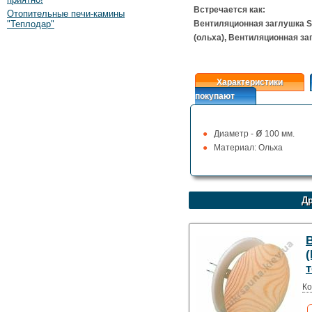
Встречается как:
Отопительные печи-камины
"Теплодар"
Вентиляционная заглушка S
(ольха), Вентиляционная за
Характеристики
покупают
ø
Диаметр -
100 мм.
Материал: Ольха
Др
(
т
Ко