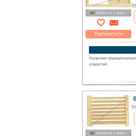
Ко
Торговаться
Какая цена Вас
устроит?
Указать цену
Позволяет функционально
отверстий.
Ко