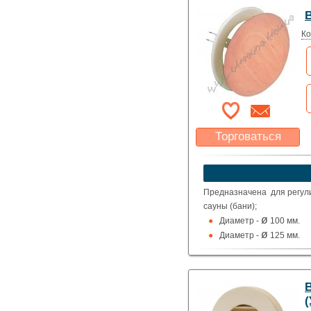
Ко
Торговаться
Какая цена Вас
устроит?
Указать цену
Предназначена для регули
сауны (бани);
ø
Диаметр -
100 мм.
ø
Диаметр -
125 мм.
(