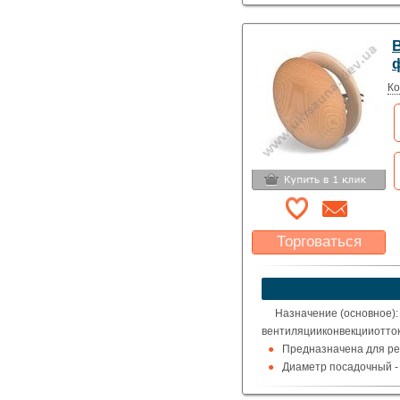
Ко
Торговаться
Какая цена Вас
устроит?
Указать цену
Назначение (основное): 
вентиляцииконвекцииотток
Предназначена для рег
Диаметр посадочный - 
Материал: Ольха, липа