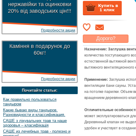
нержавійки та оцинковки
20% від заводських цін!!!
Подробности акции
Дорого?
Каміння в подарунок до
Какая цена
могла бы
Назначение: Заглушка вент
Вас
устроить
?
60кг!
количества поступающего воз
Указать цену
естественной вытяжной вент
вытяжного вентиляционного к
Подробности акции
Применение:
Заглушка испол
вентиляции бани сауны. Уста
Почитайте статьи:
на потолке парилки. Объем в
вращением деревянного клап
Как правильно пользоваться
тандыром
Какие бываю виды тандыров.
Отличительные особенност
Разновидности и классификация.
может эксплуатироваться дли
САШЕ з лікувальних трав та наше
Деревянный клапан не выдел
здоровья – класифікація
удобен и участвует в создан
САШЕ из лечебных трав - полезно и
приятно!