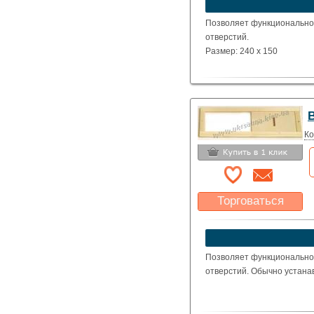
Указать цену
Позволяет функционально
отверстий.
Размер: 240 x 150
Ко
Торговаться
Какая цена Вас
устроит?
Указать цену
Позволяет функционально
отверстий. Обычно устанав