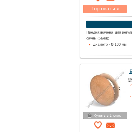
Торговаться
Какая цена Вас
устроит?
Указать цену
Предназначена для регули
сауны (бани);
ø
Диаметр -
100 мм.
Ко