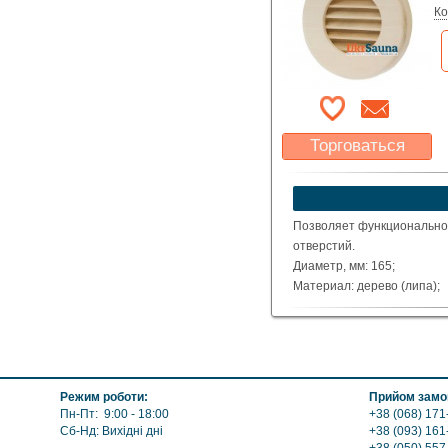
Ко
Торговаться
Какая цена Вас
устроит?
Указать цену
Позволяет функционально
отверстий.
Диаметр, мм: 165;
Материал: дерево (липа);
Форма: круглая.
Режим роботи:
Прийом замов
Пн-Пт: 9:00 - 18:00
+38 (068) 171
Сб-Нд: Вихідні дні
+38 (093) 161