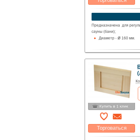
Торговаться
Какая цена Вас
устроит?
Указать цену
Предназначена для регули
сауны (бани);
ø
Диаметр -
160 мм.
(
Ко
Торговаться
Какая цена Вас