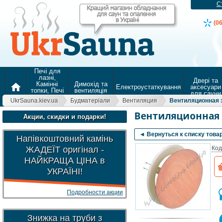
С
(0
Печі для
лазні,
Двері та
Камінні
Димохід та
home
Електроустаткування
аксесуари
топки, Печі
вентиляція
для сауни
для
UkrSauna.kiev.ua
Будматеріали
Вентиляция
Вентиляционная 
опалення
Вентиляционная 
Акции, скидки и подарки!
◄ Вернуться к списку това
Напівкоштовний камінь
ЖАДЕЇТ оригінал -
Код
НАЙКРАЩА ЦІНА в
УКРАЇНІ!
Подробности акции
Знижка на труби з