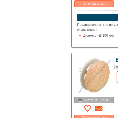
Торговаться
Какая цена Вас
устроит?
Указать цену
Предназначена для регули
сауны (бани);
ø
Диаметр -
100 мм.
Ко