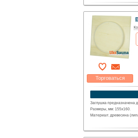
Масса: 2,9 кг
Диаметр: 100 мм
Производство: Швеция
Ко
Торговаться
Какая цена Вас
устроит?
Указать цену
Заглушка предназначена д
Размеры, мм: 155х160.
Материал: древесина (лип