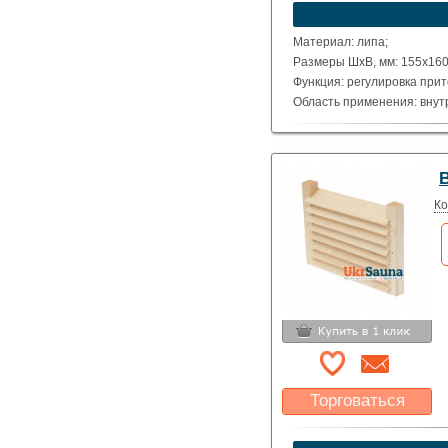
устроит?
Указать цену
Материал: липа;
Размеры ШхВ, мм: 155х160
Функция: регулировка прит
Область применения: внут
Механизм: вращательный.
Ко
Торговаться
Какая цена Вас
устроит?