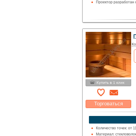
Проектор разработан с
П
Ко
Торговаться
Какая цена Вас
устроит?
Указать цену
Количество точек: от 11
Материал: стекловоло