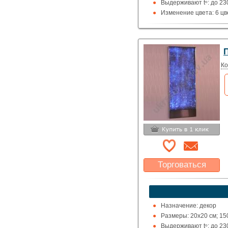
Выдерживают tᵒ: до 23
Изменение цвета: 6 цв
Подсоединение: к свет
П
Ко
Торговаться
Какая цена Вас
устроит?
Указать цену
Назначение: декор
Размеры: 20х20 см; 15
Выдерживают tᵒ: до 23