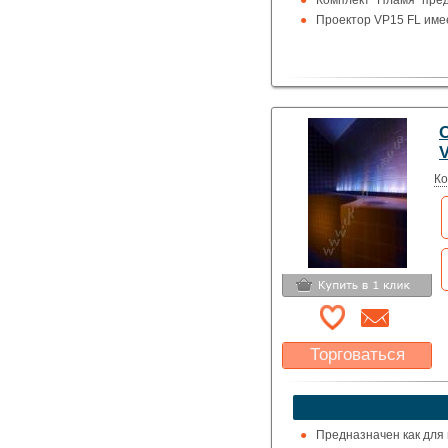
Комплект "Пламя" пред
Проектор VP15 FL имее
О
Ко
Торговаться
Какая цена Вас
устроит?
Указать цену
Предназначен как для п