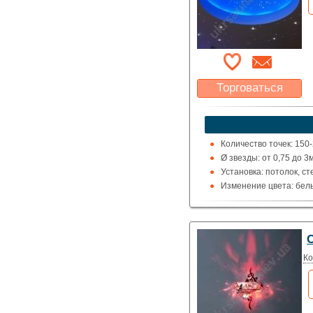
Торговаться
Какая цена Вас
устроит?
Указать цену
Количество точек: 150-
Ø звезды: от 0,75 до 3
Установка: потолок, с
Изменение цвета: белы
Проектор: включен в к
С
Ко