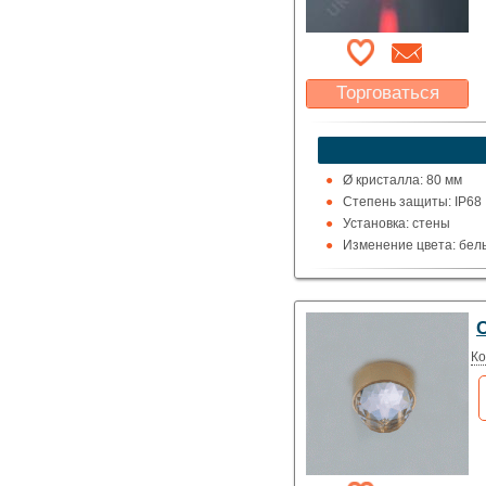
Торговаться
Какая цена Вас
устроит?
Указать цену
Ø кристалла: 80 мм
Степень защиты: IP68
Установка: стены
Изменение цвета: белы
Подсоединение: к свет
С
Ко