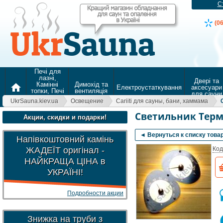
С
(0
Печі для
лазні,
Двері та
Камінні
Димохід та
home
Електроустаткування
аксесуари
топки, Печі
вентиляція
для сауни
для
UkrSauna.kiev.ua
Освещение
Cariiti для сауны, бани, хаммама
опалення
Светильник Термо
Акции, скидки и подарки!
◄ Вернуться к списку това
Напівкоштовний камінь
ЖАДЕЇТ оригінал -
Код
НАЙКРАЩА ЦІНА в
УКРАЇНІ!
Подробности акции
Знижка на труби з