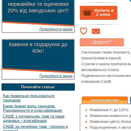
нержавійки та оцинковки
20% від заводських цін!!!
Подробности акции
Дорого?
Каміння в подарунок до
Какая цена
могла бы
60кг!
Светильник термо-гигрометр
Вас
устроить
?
показателями в парной.
Указать цену
Стрелки и шкала приборов в
матированного стекла.
Подключаться светильник може
Подробности акции
освещения Cariitti.
Почитайте статьи:
Как правильно пользоваться
тандыром
Характеристики
Какие бываю виды тандыров.
Измерение tᵒ: до 120ᵒС
Разновидности и классификация.
Измерение влажности: 
САШЕ з лікувальних трав та наше
здоровья – класифікація
Изменение цвета: белый
САШЕ из лечебных трав - полезно и
Подсоединение: к свето
приятно!