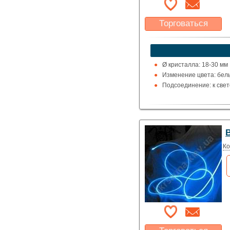
Торговаться
Какая цена Вас
устроит?
Указать цену
Ø кристалла: 18-30 мм
Изменение цвета: белы
Подсоединение: к свет
В
Ко