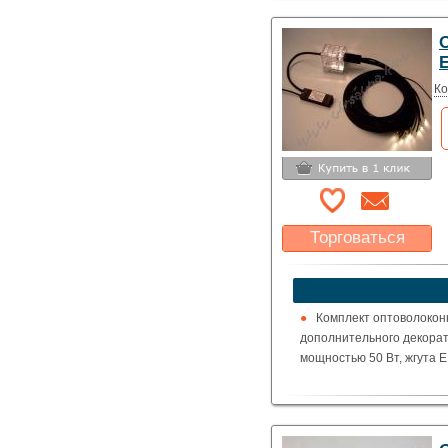
О
Ко
Торговаться
Какая цена Вас
устроит?
Указать цену
Комплект оптоволоконн
дополнительного декорат
мощностью 50 Вт, жгута E1