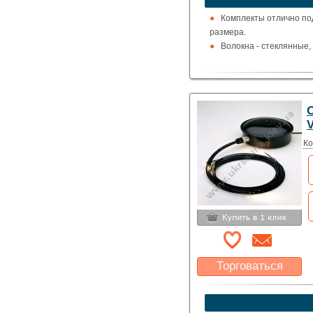
Комплекты отлично под
размера.
Волокна - стеклянные
О
Ко
Торговаться
Какая цена Вас
устроит?