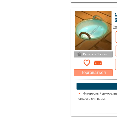
С
3
Ко
Торговаться
Какая цена Вас
устроит?
Указать цену
Интересный декоратив
емкость для воды.