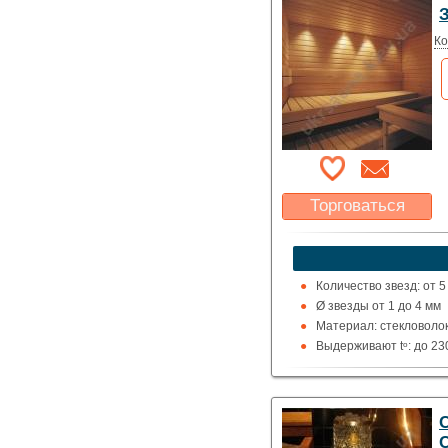
З
Ко
Торговаться
Какая цена Вас
устроит?
Указать цену
Количество звезд: от 5
Ø звезды от 1 до 4 мм
Материал: стекловоло
Выдерживают tᵒ: до 23
Изменение цвета: воз
Проектор: включен в к
C