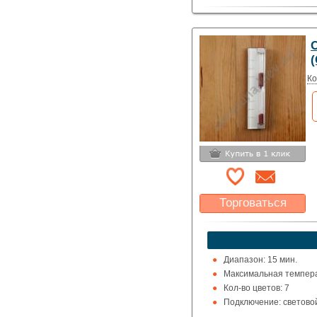
(
Ко
Торговаться
Какая цена Вас
устроит?
Указать цену
Диапазон: 15 мин.
Максимальная температ
Кол-во цветов: 7
Подключение: светово