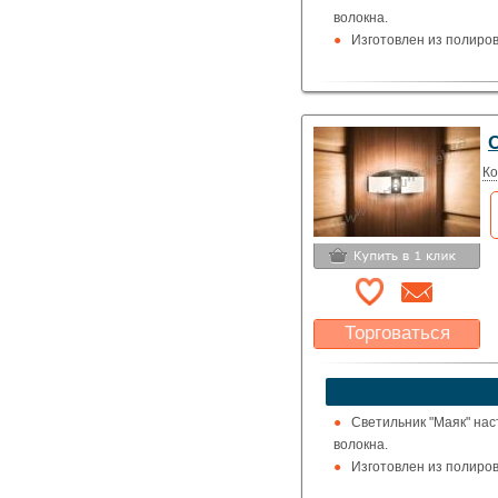
волокна.
Изготовлен из полиров
С
Ко
Торговаться
Какая цена Вас
устроит?
Указать цену
Светильник "Маяк" нас
волокна.
Изготовлен из полиров