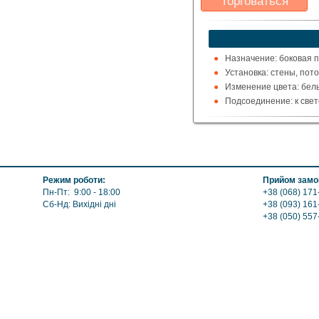
Торговаться
Какая цена Вас
устроит?
Указать цену
Назначение: боковая п
Установка: стены, пото
Изменение цвета: белы
Подсоединение: к свет
Режим роботи:
Прийом замов
Пн-Пт: 9:00 - 18:00
+38 (068) 171
Сб-Нд: Вихідні дні
+38 (093) 161
+38 (050) 557