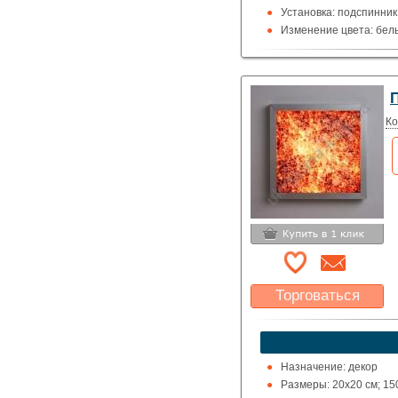
Установка: подспинник
Изменение цвета: белы
Проектор: включен в к
П
Ко
Торговаться
Какая цена Вас
устроит?
Указать цену
Назначение: декор
Размеры: 20х20 см; 15