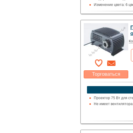
Изменение цвета: 6 цв
Подсоединение: к свет
П
Ко
Торговаться
Какая цена Вас
устроит?
Указать цену
Проектор 75 Вт для ст
Не имеет вентилятора