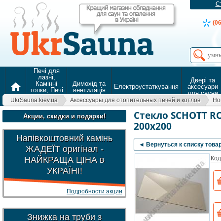
С
(0
Печі для
лазні,
Двері та
Камінні
Димохід та
home
Електроустаткування
аксесуари
топки, Печі
вентиляція
для сауни
для
UkrSauna.kiev.ua
Аксессуары для отопительных печей и котлов
Но
опалення
Стекло SCHOTT R
Акции, скидки и подарки!
200х200
Напівкоштовний камінь
◄ Вернуться к списку това
ЖАДЕЇТ оригінал -
НАЙКРАЩА ЦІНА в
Код
УКРАЇНІ!
Подробности акции
Знижка на труби з