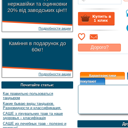
нержавійки та оцинковки
20% від заводських цін!!!
Подробности акции
Каміння в подарунок до
Дорого?
60кг!
Какая цена
могла бы
Вас
устроить
?
Указать цену
Подробности акции
Характеристики
покупают
Почитайте статьи:
Как правильно пользоваться
тандыром
Какие бываю виды тандыров.
Разновидности и классификация.
САШЕ з лікувальних трав та наше
здоровья – класифікація
САШЕ из лечебных трав - полезно и
Др
приятно!