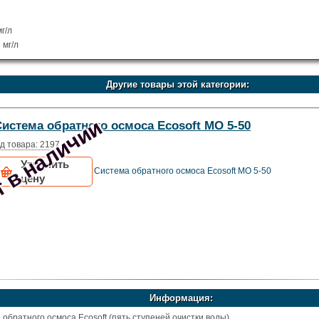
мг/л
 мг/л
Другие товары этой категории:
 в наличии
Система обратного осмоса Ecosoft MO 5-50
д товара: 2197
Уточнить
Система обратного осмоса Ecosoft MO 5-50
цену
Информация:
обратного осмоса Ecosoft (пять ступеней очистки воды)