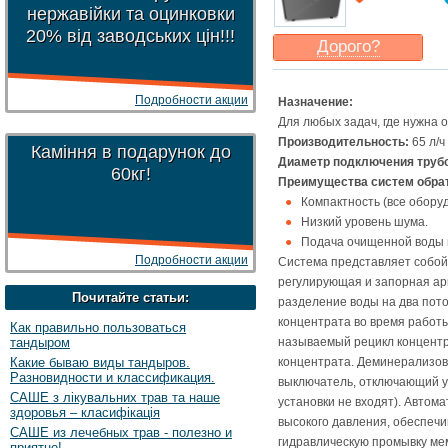
нержавійки та оцинковки
20% від заводських цін!!!
Дорого?
Какая цена
могла бы
Вас
устроить
?
Подробности акции
Назначение:
Указать цену
Для любых задач, где нужна 
Производительность:
65 л/ч
Каміння в подарунок до
Диаметр подключения труб
60кг!
Преимущества систем обрат
Компактность (все оборуд
Низкий уровень шума.
Подача очищенной воды н
Подробности акции
Система представляет собой
регулирующая и запорная ар
Почитайте статьи:
разделение воды на два пот
концентрата во время работы
Как правильно пользоваться
тандыром
называемый рецикл концентр
Какие бываю виды тандыров.
концентрата. Деминерализов
Разновидности и классификация.
выключатель, отключающий у
САШЕ з лікувальних трав та наше
установки не входят). Автом
здоровья – класифікація
высокого давления, обеспечи
САШЕ из лечебных трав - полезно и
гидравлическую промывку ме
приятно!