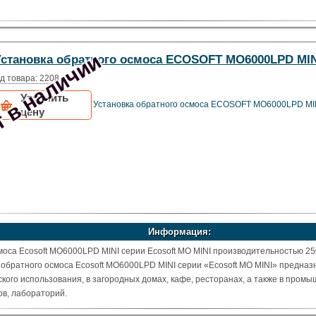
 в наличии
Установка обратного осмоса ECOSOFT MO6000LPD MIN
д товара: 2208
Уточнить
Установка обратного осмоса ECOSOFT MO6000LPD MI
цену
Информация:
оса Ecosoft MO6000LPD MINI серии Ecosoft MO MINI производительностью 250
обратного осмоса Ecosoft MO6000LPD MINI серии «Ecosoft MO MINI» предн
ского использования, в загородных домах, кафе, ресторанах, а также в пром
ов, лабораторий.