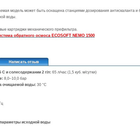
емая модель может быть оснащена станциями дозирования антискаланта и 
ой воды.
вые картриджи механического префильтра.
истема обратного осмоса ECOSOFT NEMO 1500
Написать отзыв
 С и солесодержании 2 г/л:
65 л/час (1,5 куб. м/сутки)
е:
8,0–10,0 бар
а очищаемой воды:
30 °С
Гц
параметры исходной воды