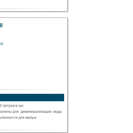
I
NI
 литров в час
азначены для деминерализации воды
ышленности для малых