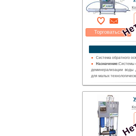
Нет
Ко
Торговаться
Какая цена Вас
устроит?
Указать цену
Система обратного осм
Назначение:
Системы 
деминерализации воды дл
для малых технологическ
Нет
Ко