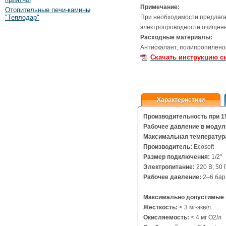
Примечание:
Отопительные печи-камины
"Теплодар"
При необходимости предлага
электропроводности очищенн
Расходные материалы:
Антискалант, полипропилено
Скачать инструкцию с
Характеристики
Производительность при 15
Рабочее давление в модул
Максимальная температур
Производитель:
Ecosoft
Размер подключения:
1/2″
Электропитание:
220 В, 50 
Рабочее давление:
2–6 бар
Максимально допустимые 
Жесткость:
< 3 мг-экв/л
Окисляемость:
< 4 мг O2/л