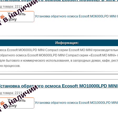
 в наличии
д товара: 2212
Уточнить
Установка обратного осмоса Ecosoft MO6000LPD MINI
цену
Информация:
оса Ecosoft MO6000LPD MINI Compact серии Ecosoft MO MINI производительн
обратного осмоса Ecosoft MO6000LPD MINI Compact серии «Ecosoft MO MINI»
я бытового и коммерческого использования, в загородных домах, кафе, рес
их процессов.
 в наличии
Установка обратного осмоса Ecosoft MO10000LPD MINI
д товара: 2213
Уточнить
Установка обратного осмоса Ecosoft MO10000LPD MINI
цену