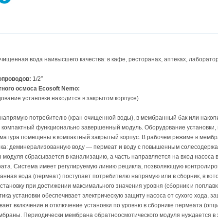
очищенная вода наивысшего качества: в кафе, ресторанах, аптеках, лаборато
опроводов:
1/2″
ного осмоса Ecosoft Nemo:
ование установки находится в закрытом корпусе).
апрямую потребителю (кран очищенной воды), в мембранный бак или накоп
 компактный функционально завершенный модуль. Оборудование установки, 
матура помещены в компактный закрытый корпус. В рабочем режиме в мембр
ока: деминерализованную воду — пермеат и воду с повышенным солесодержа
 модуля сбрасывается в канализацию, а часть направляется на вход насоса 
ата. Система имеет регулируемую линию рецикла, позволяющую контролиров
анная вода (пермеат) поступает потребителю напрямую или в сборник, в ко
становку при достижении максимального значения уровня (сборник и поплавк
атика установки обеспечивает электрическую защиту насоса от сухого хода, 
вает включение и отключение установки по уровню в сборнике пермеата (опц
мбраны. Периодически мембрана обратноосмотического модуля нуждается в 