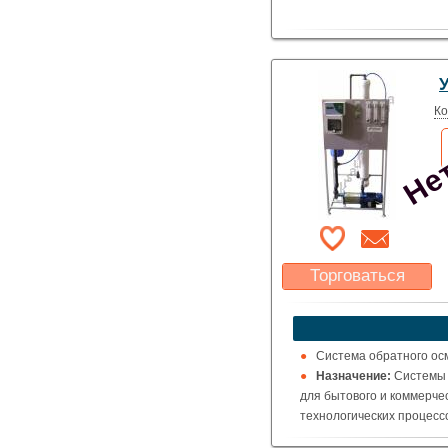
Нет
Ко
Торговаться
Какая цена Вас
устроит?
Указать цену
Система обратного осм
Назначение:
Системы 
для бытового и коммерче
технологических процесс