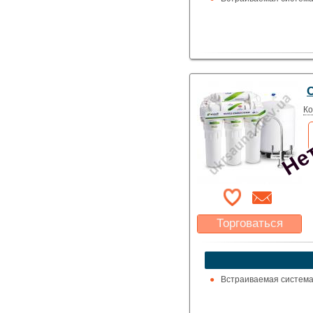
Нет
С
Ко
Торговаться
Какая цена Вас
устроит?
Указать цену
Встраиваемая система 