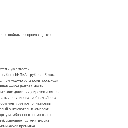
риях, небольших производствах.
ительную емкость.
приборы КИПиА, трубная обвязка,
анном модуле установки происходит
нием — концентрат. Часть
высокого давления, образовывая так
ать и регулировать объем сброса
тором монтируется поплавковый
овый выключатель в комплект
защиту мембранного элемента от
ия), выполняет автоматически
химической промывке.