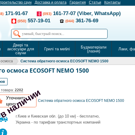
троительство саун
Доставка и оплата
Гарантия
Статьи
Контакты
171-91-67
161-77-07 (Viber, WhatsApp)
68)
(093)
557-19-01
361-76-69
(050)
(044)
Двері та
Будматеріали
я
аксесуари для
Грилі та меблі
Лаки, ф
(лазня)
сауни
 осмоса
Система обратного осмоса ECOSOFT NEMO 1500
го осмоса ECOSOFT NEMO 1500
ров
 в наличии
 товара:
2202
Уточнить
Система обратного осмоса ECOSOFT NEMO 1500
цену
г.Киев и Киевская обл. (до 10 км) - бесплатно,
Украина - по тарифам транспортных компаний