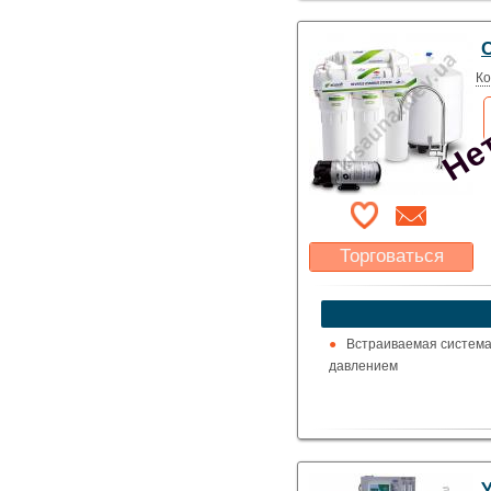
Нет
С
Ко
Торговаться
Какая цена Вас
устроит?
Указать цену
Встраиваемая система 
давлением