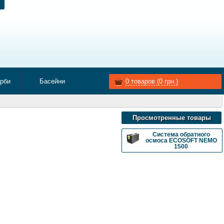
арби
Басейни
0
товаров (
0
грн.)
Просмотренные товары
Система обратного
осмоса ECOSOFT NEMO
1500