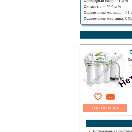
Свободный хлор:
0,1 мг/л
Силикаты:
< 20,0 мг/л
Содержание железа:
< 0,1 
Содержание марганца:
0,05
Нет
Ко
Торговаться
Какая цена Вас
устроит?
Указать цену
Встраиваемая система 